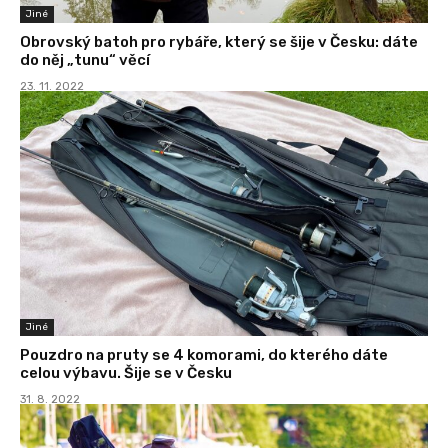
Jiné
Obrovský batoh pro rybáře, který se šije v Česku: dáte
do něj „tunu“ věcí
23. 11. 2022
Jiné
Pouzdro na pruty se 4 komorami, do kterého dáte
celou výbavu. Šije se v Česku
31. 8. 2022