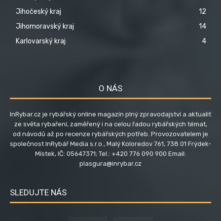
Jihočeský kraj
12
Jihomoravský kraj
14
Karlovarský kraj
4
O NÁS
InRybar.cz je rybářský online magazín plný zpravodajství a aktualit
ze světa rybaření, zaměřený i na celou řadou rybářských témat,
od návodů až po recenze rybářských potřeb. Provozovatelem je
společnost InRybář Media s.r.o., Malý Koloredov 761, 738 01 Frýdek-
Místek, IČ: 05647371; Tel.: +420 776 090 900 Email:
plasgura@inrybar.cz
SLEDUJTE NÁS