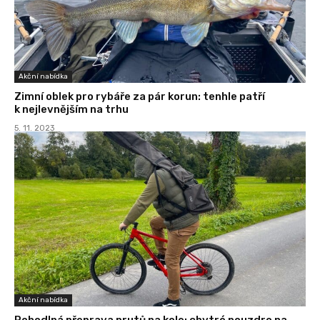
Akční nabídka
Zimní oblek pro rybáře za pár korun: tenhle patří
k nejlevnějším na trhu
5. 11. 2023
Akční nabídka
Pohodlná přeprava prutů na kole: chytré pouzdro na