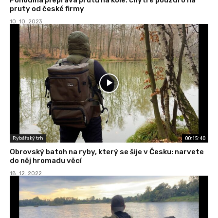
pruty od české firmy
10. 10. 2023
00:15:40
Rybářský trh
Obrovský batoh na ryby, který se šije v Česku: narvete
do něj hromadu věcí
18. 12. 2022