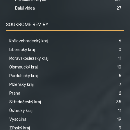
Další videa
27
SOUKROMÉ REVÍRY
Královehradecký kraj
6
Liberecký kraj
0
Moravskoslezský kraj
11
Olomoucký kraj
10
Pardubický kraj
5
Plzeňský kraj
7
Praha
2
Středočeský kraj
35
Ústecký kraj
11
Vysočina
19
Zlínský kraj
9