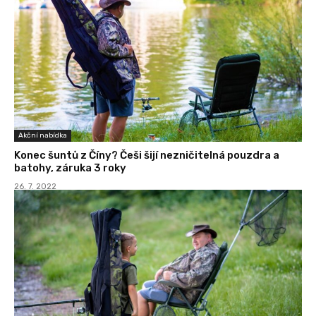
Akční nabídka
Konec šuntů z Číny? Češi šijí nezničitelná pouzdra a
batohy, záruka 3 roky
26. 7. 2022