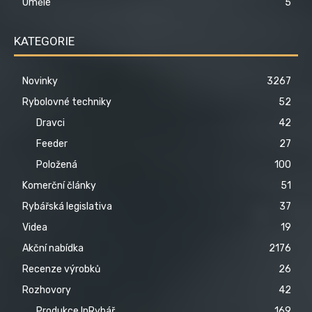
Umělé
5
KATEGORIE
Novinky
3267
Rybolovné techniky
52
Dravci
42
Feeder
27
Položená
100
Komerční články
51
Rybářská legislativa
37
Videa
19
Akční nabídka
2176
Recenze výrobků
26
Rozhovory
42
Produkce InRybář
169