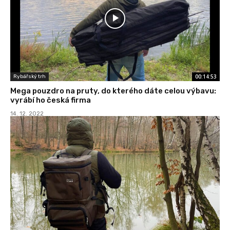
00:14:53
Rybářský trh
Mega pouzdro na pruty, do kterého dáte celou výbavu:
vyrábí ho česká firma
14. 12. 2022