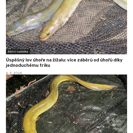
Akční nabídka
Úspěšný lov úhoře na žížalu: více záběrů od úhořů díky
jednoduchému triku
6. 5. 2024