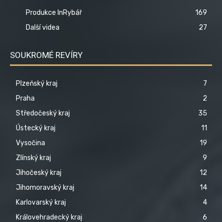
Produkce InRybář
169
Další videa
27
SOUKROMÉ REVÍRY
Plzeňský kraj
7
Praha
2
Středočeský kraj
35
Ústecký kraj
11
Vysočina
19
Zlínský kraj
9
Jihočeský kraj
12
Jihomoravský kraj
14
Karlovarský kraj
4
Královehradecký kraj
6