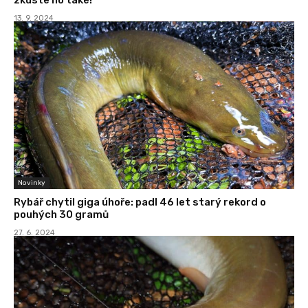
13. 9. 2024
Novinky
Rybář chytil giga úhoře: padl 46 let starý rekord o
pouhých 30 gramů
27. 6. 2024