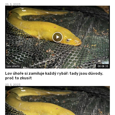
25. 5. 2023
00:08:33
Lov úhořů
Lov úhoře si zamiluje každý rybář: tady jsou důvody,
proč to zkusit
23. 5. 2023