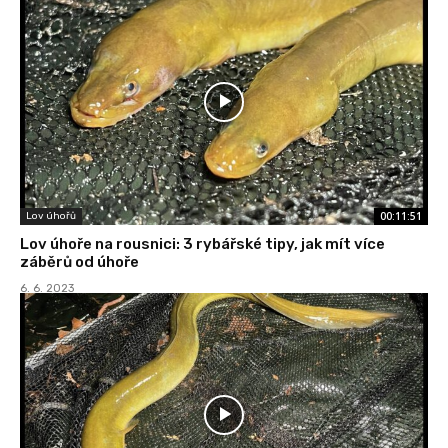
00:11:51
Lov úhořů
Lov úhoře na rousnici: 3 rybářské tipy, jak mít více
záběrů od úhoře
6. 6. 2023