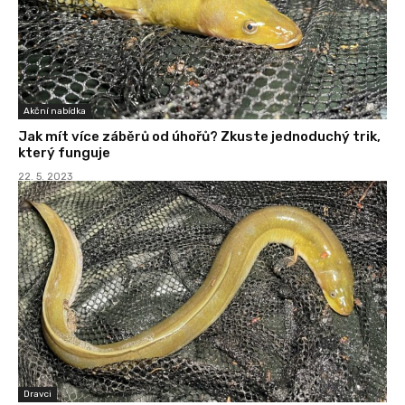
Akční nabídka
Jak mít více záběrů od úhořů? Zkuste jednoduchý trik,
který funguje
22. 5. 2023
Dravci