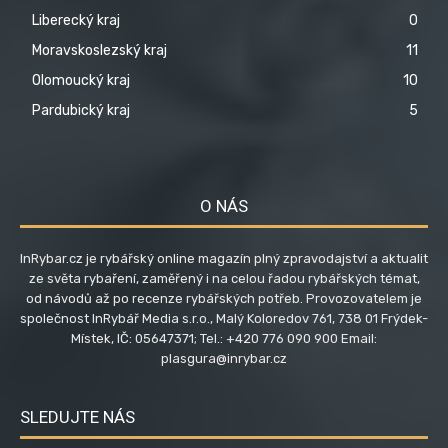
Liberecký kraj
0
Moravskoslezský kraj
11
Olomoucký kraj
10
Pardubický kraj
5
O NÁS
InRybar.cz je rybářský online magazín plný zpravodajství a aktualit
ze světa rybaření, zaměřený i na celou řadou rybářských témat,
od návodů až po recenze rybářských potřeb. Provozovatelem je
společnost InRybář Media s.r.o., Malý Koloredov 761, 738 01 Frýdek-
Místek, IČ: 05647371; Tel.: +420 776 090 900 Email:
plasgura@inrybar.cz
SLEDUJTE NÁS