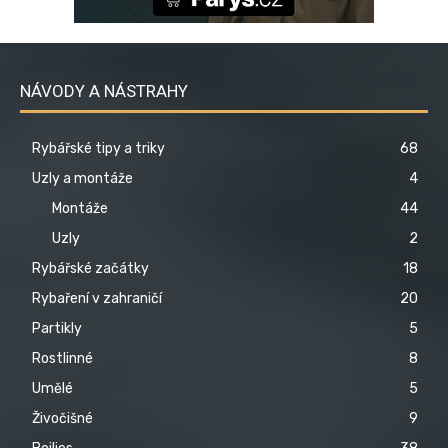
NÁVODY A NÁSTRAHY
Rybářské tipy a triky
68
Uzly a montáže
4
Montáže
44
Uzly
2
Rybářské začátky
18
Rybaření v zahraničí
20
Partikly
5
Rostlinné
8
Umělé
5
Živočišné
9