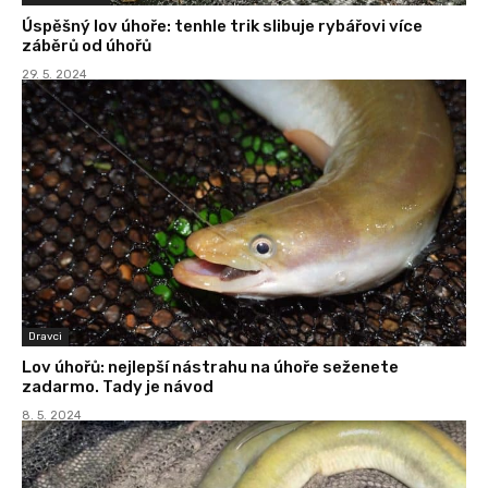
Úspěšný lov úhoře: tenhle trik slibuje rybářovi více
záběrů od úhořů
29. 5. 2024
Dravci
Lov úhořů: nejlepší nástrahu na úhoře seženete
zadarmo. Tady je návod
8. 5. 2024