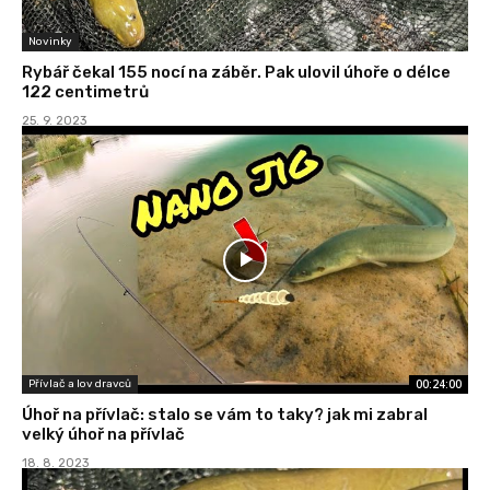
Novinky
Rybář čekal 155 nocí na záběr. Pak ulovil úhoře o délce
122 centimetrů
25. 9. 2023
00:24:00
Přívlač a lov dravců
Úhoř na přívlač: stalo se vám to taky? jak mi zabral
velký úhoř na přívlač
18. 8. 2023