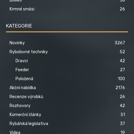
Boilies
38
Krmné směsi
26
KATEGORIE
Novinky
3267
Rybolovné techniky
52
Dravci
42
Feeder
27
Položená
100
Akční nabídka
2176
Recenze výrobků
26
Rozhovory
42
Komerční články
51
Rybářská legislativa
37
Videa
19