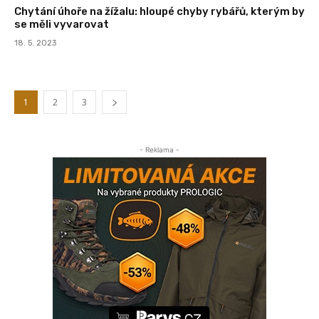
Chytání úhoře na žížalu: hloupé chyby rybářů, kterým by
se měli vyvarovat
18. 5. 2023
1
2
3
- Reklama -