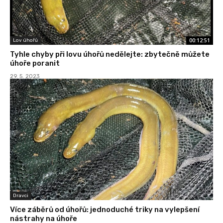
00:12:51
Lov úhořů
Tyhle chyby při lovu úhořů nedělejte: zbytečně můžete
úhoře poranit
29. 5. 2023
Dravci
Více záběrů od úhořů: jednoduché triky na vylepšení
nástrahy na úhoře