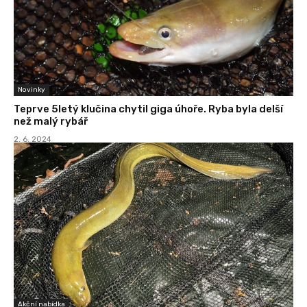
Novinky
Teprve 5letý klučina chytil giga úhoře. Ryba byla delší
než malý rybář
2. 6. 2024
Akční nabídka