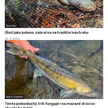
Novinky
Úhoř jako poleno: zabral na netradiční nástrahu
24. 5. 2026
Akční nabídka
Tento jednoduchý trik funguje i na mazané dravce:
zkuste ho také!