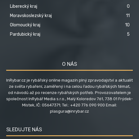
Liberecký kraj
0
Moravskoslezský kraj
11
Olomoucký kraj
10
Pardubický kraj
5
O NÁS
InRybar.cz je rybářský online magazín plný zpravodajství a aktualit
ze světa rybaření, zaměřený i na celou řadou rybářských témat,
od návodů až po recenze rybářských potřeb. Provozovatelem je
společnost InRybář Media s.r.o., Malý Koloredov 761, 738 01 Frýdek-
Místek, IČ: 05647371; Tel.: +420 776 090 900 Email:
plasgura@inrybar.cz
SLEDUJTE NÁS