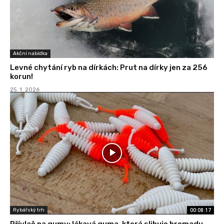
Akční nabídka
Levné chytání ryb na dírkách: Prut na dírky jen za 256
korun!
25. 1. 2026
00:08:17
Rybářský trh
Přívlač na gumy: lákavá guma, která slibuje hromadu