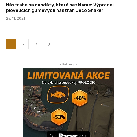
Nástraha na candáty, která nezklame: Výprodej
plovoucích gumových nástrah Joco Shaker
25. 11. 2021
1
2
3
- Reklama -