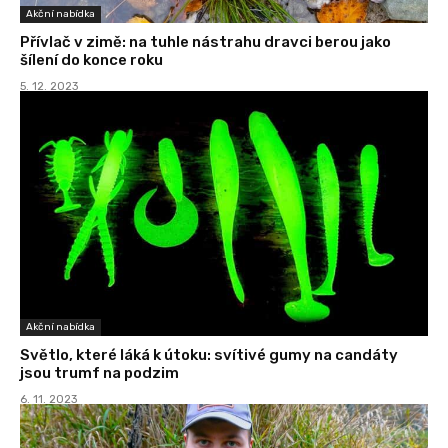
Akční nabídka
Přívlač v zimě: na tuhle nástrahu dravci berou jako
šílení do konce roku
5. 12. 2023
Akční nabídka
Světlo, které láká k útoku: svítivé gumy na candáty
jsou trumf na podzim
6. 11. 2023