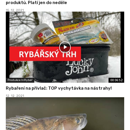
produktů. Platí jen do neděle
15. 12. 2021
00:06:52
Produkce InRybář
Rybaření na přívlač: TOP vychytávka na nástrahy!
12. 12. 2021