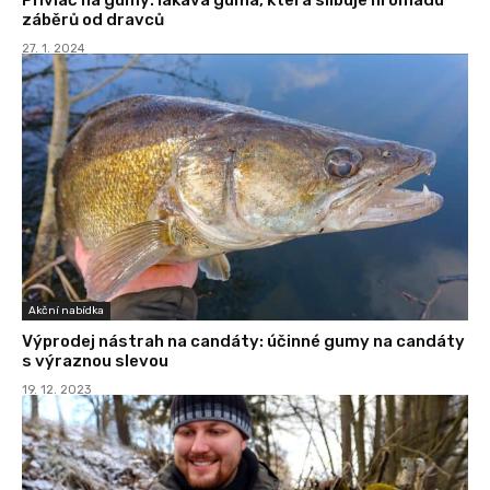
záběrů od dravců
27. 1. 2024
Akční nabídka
Výprodej nástrah na candáty: účinné gumy na candáty
s výraznou slevou
19. 12. 2023