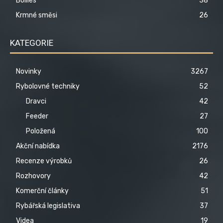
Boilies
38
Krmné směsi
26
KATEGORIE
Novinky
3267
Rybolovné techniky
52
Dravci
42
Feeder
27
Položená
100
Akční nabídka
2176
Recenze výrobků
26
Rozhovory
42
Komerční články
51
Rybářská legislativa
37
Videa
19