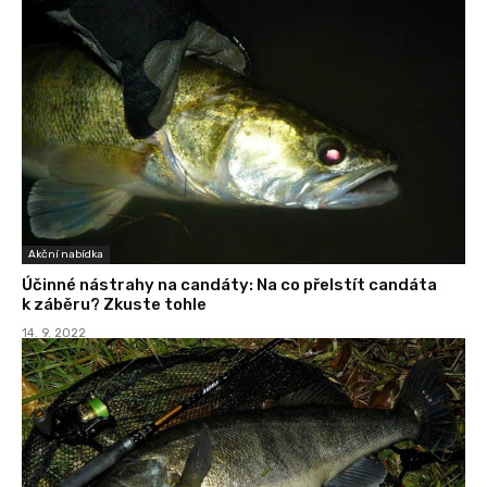
Akční nabídka
Účinné nástrahy na candáty: Na co přelstít candáta
k záběru? Zkuste tohle
14. 9. 2022