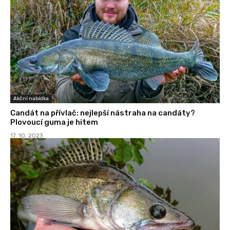
Akční nabídka
Candát na přívlač: nejlepší nástraha na candáty?
Plovoucí guma je hitem
17. 10. 2023