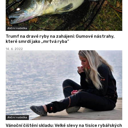
Akční nabídka
Trumf na dravé ryby na zahájení: Gumové nástrahy,
které smrdí jako „mrtvá ryba“
14. 6. 2022
Akční nabídka
Vánoční čištění skladu: Velké slevy na tisíce rybářských