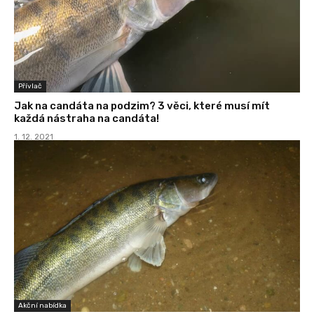
Přívlač
Jak na candáta na podzim? 3 věci, které musí mít
každá nástraha na candáta!
1. 12. 2021
Akční nabídka