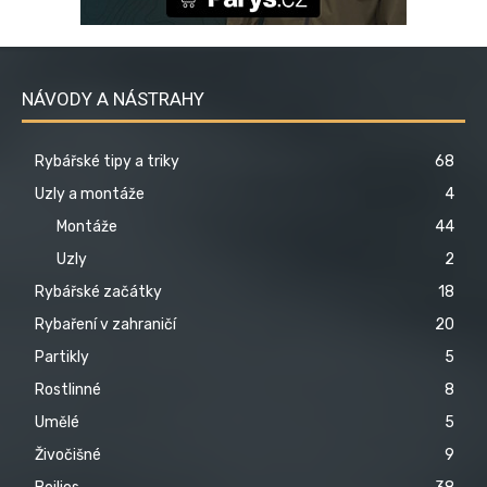
NÁVODY A NÁSTRAHY
Rybářské tipy a triky
68
Uzly a montáže
4
Montáže
44
Uzly
2
Rybářské začátky
18
Rybaření v zahraničí
20
Partikly
5
Rostlinné
8
Umělé
5
Živočišné
9