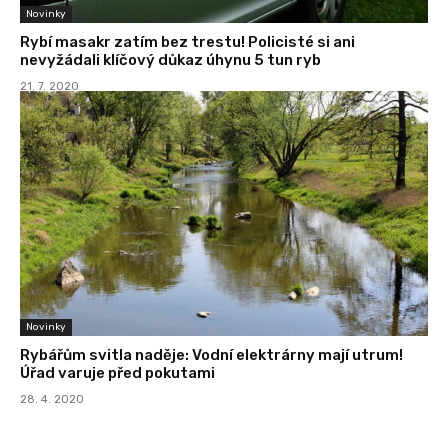
Novinky
Rybí masakr zatím bez trestu! Policisté si ani
nevyžádali klíčový důkaz úhynu 5 tun ryb
21. 7. 2020
Novinky
Rybářům svitla naděje: Vodní elektrárny mají utrum!
Úřad varuje před pokutami
28. 4. 2020