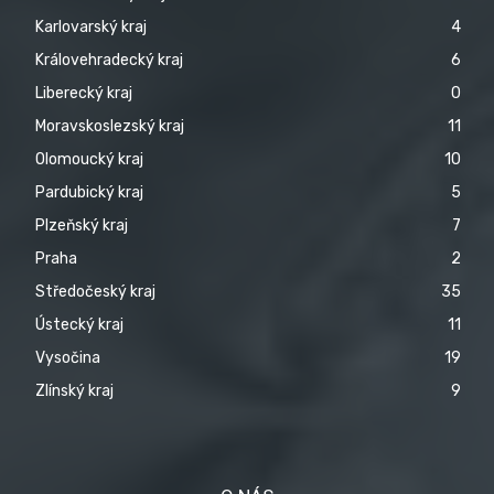
Karlovarský kraj
4
Královehradecký kraj
6
Liberecký kraj
0
Moravskoslezský kraj
11
Olomoucký kraj
10
Pardubický kraj
5
Plzeňský kraj
7
Praha
2
Středočeský kraj
35
Ústecký kraj
11
Vysočina
19
Zlínský kraj
9