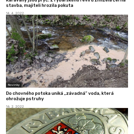
stavba, majiteli hrozila pokuta
14. 4. 2022
Novinky
Do chovného potoka uniká „závadná“ voda, která
ohrožuje pstruhy
16. 2. 2022