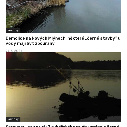
Novinky
Demolice na Nových Mlýnech: některé „černé stavby“ u
vody mají být zbourány
27. 5. 2024
Novinky
Karavany jsou pryč: Z rybářského revíru zmizela černá