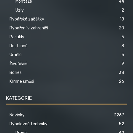
Montáže
44
Uzly
2
Rybářské začátky
18
Rybaření v zahraničí
20
Partikly
5
Rostlinné
8
Umělé
5
Živočišné
9
Boilies
38
Krmné směsi
26
KATEGORIE
Novinky
3267
Rybolovné techniky
52
Dravci
42