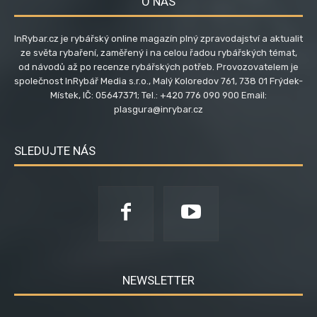
O NÁS
InRybar.cz je rybářský online magazín plný zpravodajství a aktualit
ze světa rybaření, zaměřený i na celou řadou rybářských témat,
od návodů až po recenze rybářských potřeb. Provozovatelem je
společnost InRybář Media s.r.o., Malý Koloredov 761, 738 01 Frýdek-
Místek, IČ: 05647371; Tel.: +420 776 090 900 Email:
plasgura@inrybar.cz
SLEDUJTE NÁS
NEWSLETTER