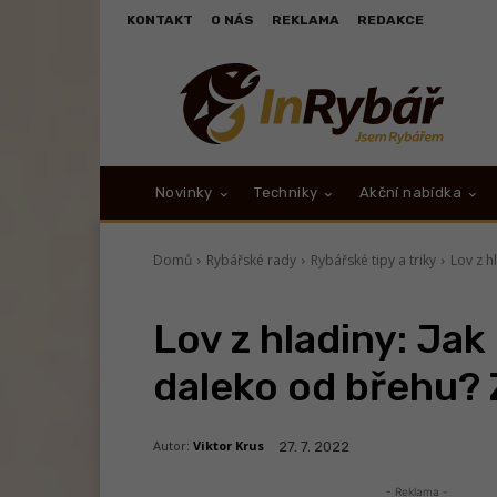
KONTAKT
O NÁS
REKLAMA
REDAKCE
Novinky
Techniky
Akční nabídka
Domů
Rybářské rady
Rybářské tipy a triky
Lov z h
Lov z hladiny: Jak
daleko od břehu? 
Autor:
Viktor Krus
27. 7. 2022
- Reklama -