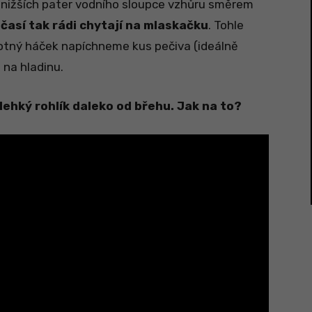
z nižších pater vodního sloupce vzhůru směrem
así tak rádi chytají na mlaskačku
. Tohle
otný háček napíchneme kus pečiva (ideálně
 na hladinu.
lehký rohlík daleko od břehu. Jak na to?