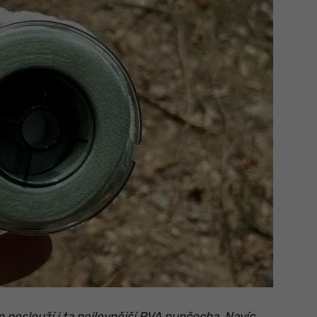
poslouží i ta nejlevnější PVA punčocha. Navíc,