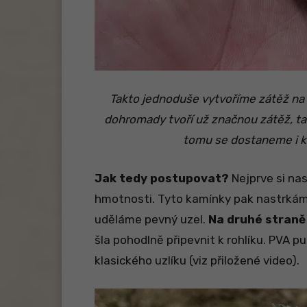
Takto jednoduše vytvoříme zátěž na
dohromady tvoří už značnou zátěž, tak
tomu se dostaneme i k 
Jak tedy postupovat?
Nejprve si na
hmotnosti. Tyto kamínky pak nastrkáme
uděláme pevný uzel.
Na druhé straně
šla pohodlně připevnit k rohlíku. PVA
klasického uzlíku (viz přiložené video).