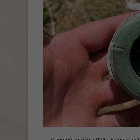
K výrobě zátěže z PVA a kamenů nám 