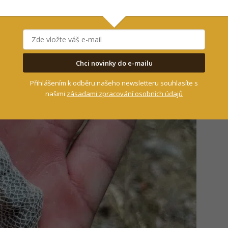
punčochy, do které vložíme několik kamínků
.
, kterou můžeme nechat ve vodě, ale přitom s ní
Chci novinky do e-mailu
Přihlášením k odběru našeho newsletteru souhlasíte s
našimi
zásadami zpracování osobních údajů