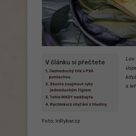
Lov 
V článku si přečtete
úspě
Jednoduchý trik s PVA
když
punčochou
Zkuste zaujmout ryby
s le
jednoduchým fíglem
Tohle NIKDY nedělejte
Rychlokurz chytání z hladiny
Foto: InRybar.cz