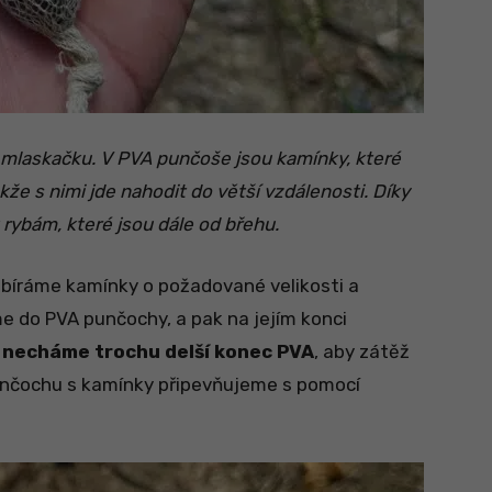
 mlaskačku. V PVA punčoše jsou kamínky, které
že s nimi jde nahodit do větší vzdálenosti. Díky
rybám, které jsou dále od břehu.
sbíráme kamínky o požadované velikosti a
 do PVA punčochy, a pak na jejím konci
 necháme trochu delší konec PVA
, aby zátěž
 punčochu s kamínky připevňujeme s pomocí