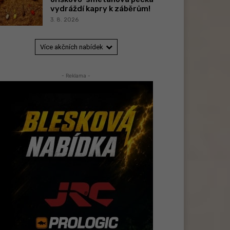
vydráždí kapry k záběrům!
3. 8. 2026
Více akčních nabídek
- Reklama -