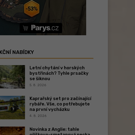
KČNÍ NABÍDKY
Letní chytání v horských
bystřinách? Tyhle prsačky
se šiknou
5. 8. 2026
Kaprařský set pro začínající
rybáře. Vše, co potřebujete
na první vycházku
4. 8. 2026
Novinka z Anglie: tahle
oříškovo-smetanová pecka