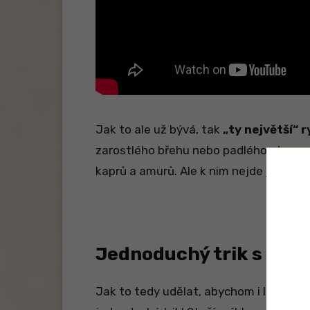
Jak to ale už bývá, tak
„ty největší“ r
zarostlého břehu nebo padlého stromu
kaprů a amurů. Ale k nim nejde jenom s
Jednoduchý trik s PVA
Jak to tedy udělat, abychom i lehké pe