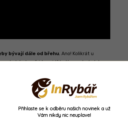
yby bývají dále od břehu
. Ano! Kolikrát u
 na druhé straně jdou vidět stíny mohutných
 rohlíkem dohodit.
Tak jak se k nim dostat?
 punčochou
Přihlaste se k odběru našich novinek a už
Vám nikdy nic neuplave!
čivo nahodili daleko od břehu. Známe