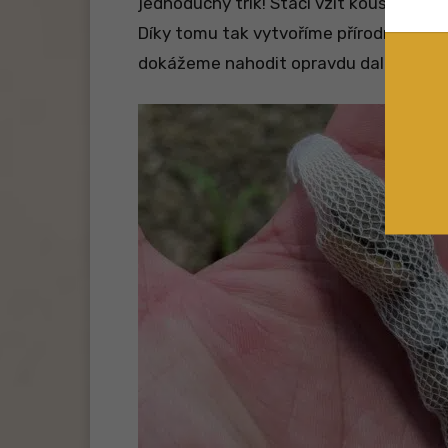
jednoduchý trik! Stačí vzít kousek
PVA 
Díky tomu tak vytvoříme přírodní zátěž
dokážeme nahodit opravdu daleko.