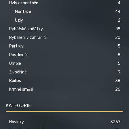
Uzly a montáže
4
Montáže
44
Uzly
2
Rybářské začátky
18
Rybaření v zahraničí
20
Partikly
5
Rostlinné
8
Umělé
5
Živočišné
9
Boilies
38
Krmné směsi
26
KATEGORIE
Novinky
3267