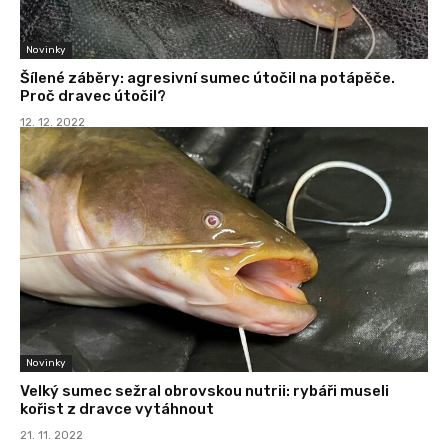
Novinky
Šílené záběry: agresivní sumec útočil na potápěče.
Proč dravec útočil?
12. 12. 2022
Novinky
Velký sumec sežral obrovskou nutrii: rybáři museli
kořist z dravce vytáhnout
21. 11. 2022