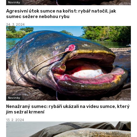
Novinky
Agresivní útok sumce na kořist: rybář natočil, jak
sumec sežere nebohou rybu
24. 3. 2024
Novinky
Nenažraný sumec: rybáři ukázali na videu sumce, který
jim sežral krmení
13. 2. 2024