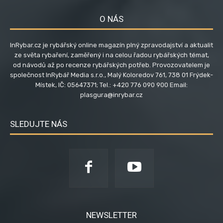
O NÁS
InRybar.cz je rybářský online magazín plný zpravodajství a aktualit
ze světa rybaření, zaměřený i na celou řadou rybářských témat,
od návodů až po recenze rybářských potřeb. Provozovatelem je
společnost InRybář Media s.r.o., Malý Koloredov 761, 738 01 Frýdek-
Místek, IČ: 05647371; Tel.: +420 776 090 900 Email:
plasgura@inrybar.cz
SLEDUJTE NÁS
NEWSLETTER