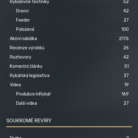
Rybolovné techniky
52
Dravci
42
Feeder
27
Položená
100
Akční nabídka
2176
Recenze výrobků
26
Rozhovory
42
Komerční články
51
Rybářská legislativa
37
Videa
19
Produkce InRybář
169
Další videa
27
SOUKROMÉ REVÍRY