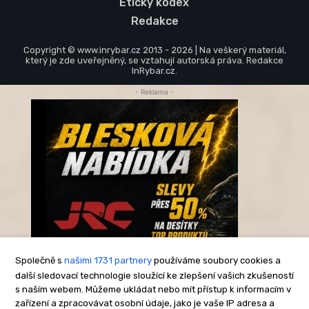
Etický kodex
Redakce
Copyright © www.inrybar.cz 2013 - 2026 | Na veškerý materiál,
který je zde uveřejněný, se vztahují autorská práva. Redakce
InRybar.cz.
- Reklama -
Společně s
našimi 1731 partnery
používáme soubory cookies a
další sledovací technologie sloužící ke zlepšení vašich zkušeností
s naším webem. Můžeme ukládat nebo mít přístup k informacím v
-Reklama-
zařízení a zpracovávat osobní údaje, jako je vaše IP adresa a