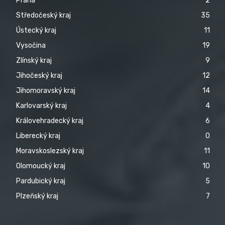
Praha
2
Středočeský kraj
35
Ústecký kraj
11
Vysočina
19
Zlínský kraj
9
Jihočeský kraj
12
Jihomoravský kraj
14
Karlovarský kraj
4
Královehradecký kraj
6
Liberecký kraj
0
Moravskoslezský kraj
11
Olomoucký kraj
10
Pardubický kraj
5
Plzeňský kraj
7