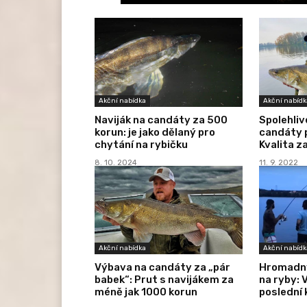
Akční nabídka
Akční nabídk
Naviják na candáty za 500
Spolehliv
korun: je jako dělaný pro
candáty p
chytání na rybičku
Kvalita z
8. 10. 2024
11. 9. 2022
Akční nabídka
Akční nabídk
Výbava na candáty za „pár
Hromadný
babek“: Prut s navijákem za
na ryby: 
méně jak 1000 korun
poslední 