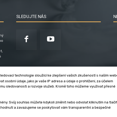
SLEDUJTE NÁS
N
ený
po
1,
6
ledovací technologie sloužící ke zlepšení vašich zkušeností s naším we
t osobní údaje, jako je vaše IP adresa a údaje o prohlížení, za účelem
umu sledovanosti a rozvoje služeb. Kromě toho můžeme využívat přesné
klama
Zásady soukromí
Privacy policy
Cookies
Et
y. Svůj souhlas můžete kdykoli změnit nebo odvolat kliknutím na tlačí
ozhodnutí a zavazujeme se poskytovat vám transparentní a bezpečné
3 - 2026 | Na veškerý materiál, který je zde uveřejněný, se vztahují auto