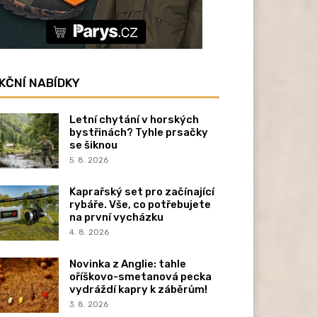
KČNÍ NABÍDKY
Letní chytání v horských
bystřinách? Tyhle prsačky
se šiknou
5. 8. 2026
Kaprařský set pro začínající
rybáře. Vše, co potřebujete
na první vycházku
4. 8. 2026
Novinka z Anglie: tahle
oříškovo-smetanová pecka
vydráždí kapry k záběrům!
3. 8. 2026