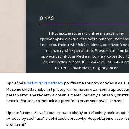
O NÁS
InRybar.cz je rybářský online magazín plný
zpravodajství a aktualit ze světa rybaření, zaměř
i na celou řadou rybářských témat, od návodů až 
recenze rybářských potřeb. Provozovatelem je
společnost InRybář Media s.r.o., Malý Koloredov 76
738 01 Frýdek-Místek, IČ: 05647371; Tel.: +420 77
090 900 Email:
plasgura@inrybar.cz
Společně s
našimi 1731 partnery
používáme soubory cookies a další s
Můžeme ukládat nebo mít přístup k informacím v zařízení a zpracováva
personalizované reklamy a obsahu, měření reklamy a obsahu, průzk
geolokační údaje a identifikaci prostřednictvím skenování zařízení.
O nás
Kontakt
Re
Upozorňujeme, že váš souhlas bude platný pro všechny naše subdomén
„Předvolby souhlasu” v dolní části obrazovky. Respektujeme vaše r
Copyright © www.inrybar.cz 201
prohlížení.”