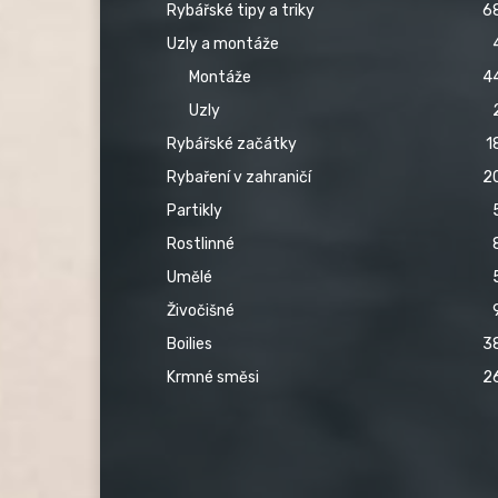
Rybářské tipy a triky
6
Uzly a montáže
Montáže
4
Uzly
Rybářské začátky
1
Rybaření v zahraničí
2
Partikly
Rostlinné
Umělé
Živočišné
Boilies
3
Krmné směsi
2