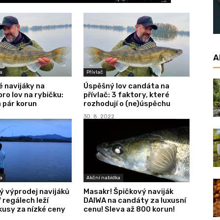
A
a
Přívlač
é navijáky na
Úspěšný lov candáta na
ro lov na rybičku:
přívlač: 3 faktory, které
a pár korun
rozhodují o (ne)úspěchu
30. 8. 2022
a
Akční nabídka
 výprodej navijáků
Masakr! Špičkový naviják
V regálech leží
DAIWA na candáty za luxusní
kusy za nízké ceny
cenu! Sleva až 800 korun!