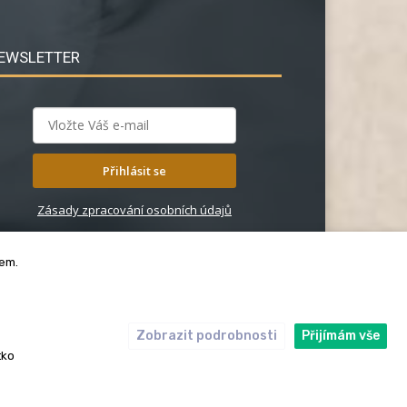
EWSLETTER
Přihlásit se
Zásady zpracování osobních údajů
bem.
Zobrazit podrobnosti
Přijímám vše
ický kodex
Redakce
tko
rská práva. Redakce InRybar.cz.