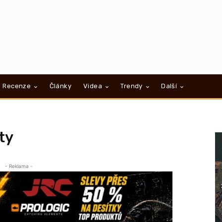
Recenze
Články
Videa
Trendy
Další
ty
- Reklama -