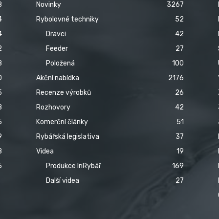
8
Novinky
3267
4
Rybolovné techniky
52
4
Dravci
42
2
Feeder
27
8
Položená
100
0
Akční nabídka
2176
5
Recenze výrobků
26
8
Rozhovory
42
5
Komerční články
51
9
Rybářská legislativa
37
8
Videa
19
6
Produkce InRybář
169
Další videa
27