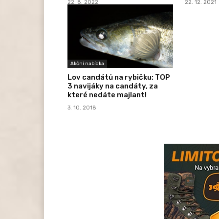
22. 8. 2022
22. 12. 2021
Akční nabídka
Lov candátů na rybičku: TOP
3 navijáky na candáty, za
které nedáte majlant!
3. 10. 2018