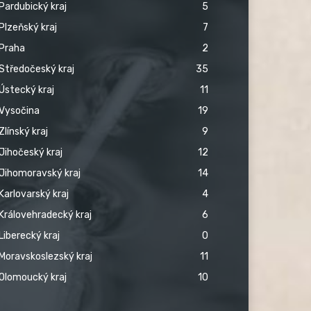
Pardubický kraj
5
Plzeňský kraj
7
Praha
2
Středočeský kraj
35
Ústecký kraj
11
Vysočina
19
Zlínský kraj
9
Jihočeský kraj
12
Jihomoravský kraj
14
Karlovarský kraj
4
Královehradecký kraj
6
Liberecký kraj
0
Moravskoslezský kraj
11
Olomoucký kraj
10