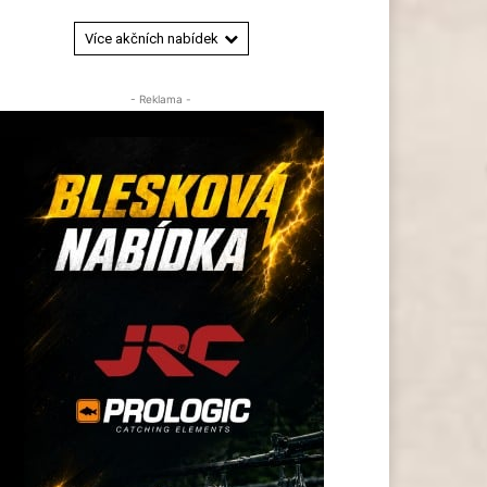
Více akčních nabídek
- Reklama -