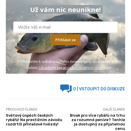
Už vám nic neunikne!
Přihlásit se
Přihlášením k odběru našeho newsletteru souhlasíte s
našimi
zásadami zpracování osobních údajů
0
| VSTOUPIT DO DISKUZE
PŘEDCHOZÍ ČLÁNEK
DALŠÍ ČLÁNEK
Světový úspěch českých
Bivak pro více rybářů na trhu
rybářů! Na prestižním závodu
za rozumné peníze? Tenhle
rozdrtili přívlačové hvězdy!
je dostupný za přijatelnou
cenu