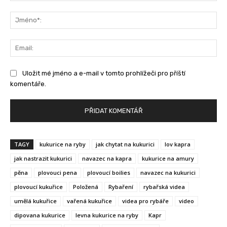
Komentář:
Jm
Ema
Uložit mé jméno a e-mail v tomto prohlížeči pro příští
komentáře.
TAGY
kukurice na ryby
jak chytat na kukurici
lov kapra
jak nastrazit kukurici
navazec na kapra
kukurice na amury
pěna
plovouci pena
plovoucí boilies
navazec na kukurici
plovoucí kukuřice
Položená
Rybaření
rybařská videa
umělá kukuřice
vařená kukuřice
videa pro rybáře
video
dipovana kukurice
levna kukurice na ryby
Kapr