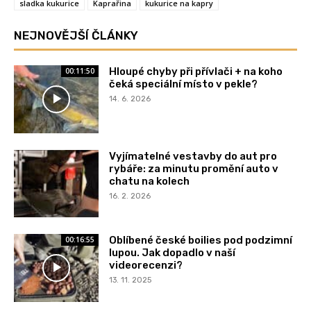
sladka kukurice
Kaprařina
kukurice na kapry
NEJNOVĚJŠÍ ČLÁNKY
Hloupé chyby při přívlači + na koho
00:11:50
čeká speciální místo v pekle?
14. 6. 2026
Vyjímatelné vestavby do aut pro
rybáře: za minutu promění auto v
chatu na kolech
16. 2. 2026
Oblíbené české boilies pod podzimní
00:16:55
lupou. Jak dopadlo v naší
videorecenzi?
13. 11. 2025