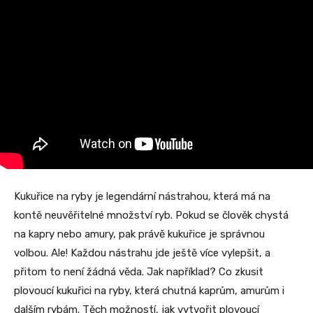
Kukuřice na ryby je legendární nástrahou, která má na
kontě neuvěřitelné množství ryb. Pokud se člověk chystá
na kapry nebo amury, pak právě kukuřice je správnou
volbou. Ale! Každou nástrahu jde ještě více vylepšit, a
přitom to není žádná věda. Jak například? Co zkusit
plovoucí kukuřici na ryby, která chutná kaprům, amurům i
dalším rybám. Těch možností, jak vytvořit plovoucí