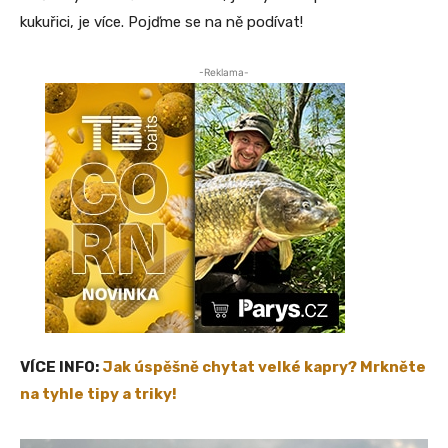
kukuřici, je více. Pojďme se na ně podívat!
-Reklama-
VÍCE INFO:
Jak úspěšně chytat velké kapry? Mrkněte
na tyhle tipy a triky!