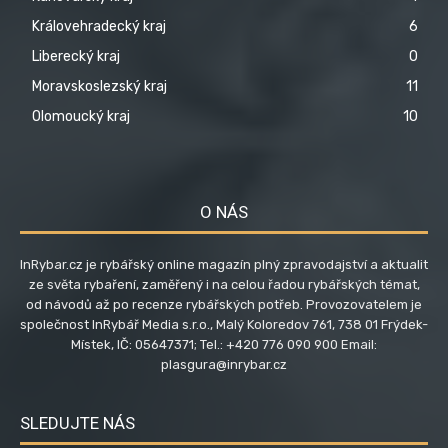
Královehradecký kraj
6
Liberecký kraj
0
Moravskoslezský kraj
11
Olomoucký kraj
10
O NÁS
InRybar.cz je rybářský online magazín plný zpravodajství a aktualit
ze světa rybaření, zaměřený i na celou řadou rybářských témat,
od návodů až po recenze rybářských potřeb. Provozovatelem je
společnost InRybář Media s.r.o., Malý Koloredov 761, 738 01 Frýdek-
Místek, IČ: 05647371; Tel.: +420 776 090 900 Email:
plasgura@inrybar.cz
SLEDUJTE NÁS