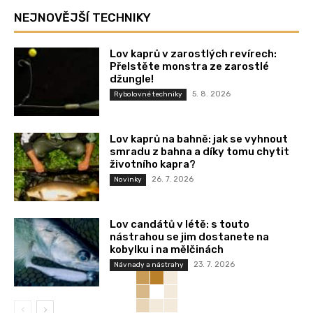
NEJNOVĚJŠÍ TECHNIKY
Lov kaprů v zarostlých revírech:
Přelstěte monstra ze zarostlé
džungle!
5. 8. 2026
Rybolovné techniky
Lov kaprů na bahně: jak se vyhnout
smradu z bahna a díky tomu chytit
životního kapra?
26. 7. 2026
Novinky
Lov candátů v létě: s touto
nástrahou se jim dostanete na
kobylku i na mělčinách
23. 7. 2026
Návnady a nástrahy