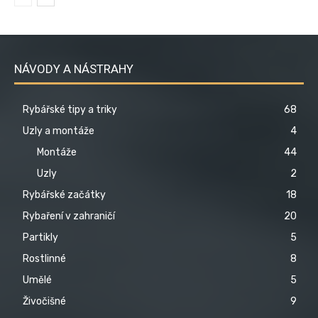
NÁVODY A NÁSTRAHY
Rybářské tipy a triky
68
Uzly a montáže
4
Montáže
44
Uzly
2
Rybářské začátky
18
Rybaření v zahraničí
20
Partikly
5
Rostlinné
8
Umělé
5
Živočišné
9