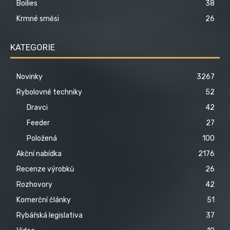
Boilies
38
Krmné směsi
26
KATEGORIE
Novinky
3267
Rybolovné techniky
52
Dravci
42
Feeder
27
Položená
100
Akční nabídka
2176
Recenze výrobků
26
Rozhovory
42
Komerční články
51
Rybářská legislativa
37