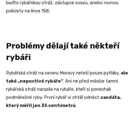
buďto rybářskou stráž, zástupce svazu, anebo rovnou
policisty na lince 158.
Problémy dělají také někteří
rybáři
Rybářská stráž na severu Moravy neřeší pouze pytláky,
ale
také „nepoctivé rybáře“
. Ani ne před měsíce tamní
rybářská stráž narazila na rybáře, kteří si ponechali
podměrečné ryby. První rybář si chtěl odnést
candáta,
který měřil jen 35 centimetrů
.