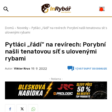
Domů
Novinky
Pytláci „řádí“ na revírech: Porybní našli tenatovou síť s
ulovenými rybami
Pytláci „řádí“ na revírech: Porybní
našli tenatovou síť s ulovenými
rybami
Autor:
Viktor Krus
19. 9. 2022
1
| VSTOUPIT DO DISKUZE
- Reklama -