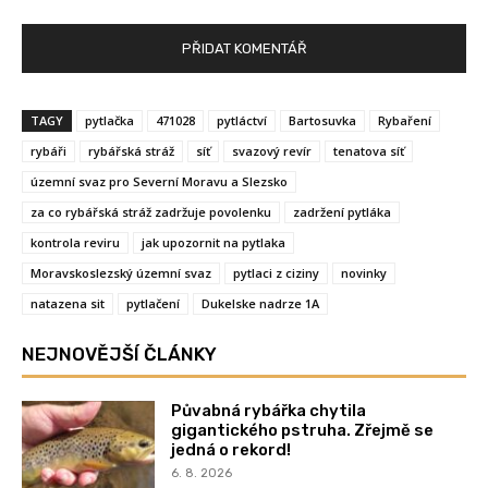
TAGY
pytlačka
471028
pytláctví
Bartosuvka
Rybaření
rybáři
rybářská stráž
síť
svazový revír
tenatova síť
územní svaz pro Severní Moravu a Slezsko
za co rybářská stráž zadržuje povolenku
zadržení pytláka
kontrola reviru
jak upozornit na pytlaka
Moravskoslezský územní svaz
pytlaci z ciziny
novinky
natazena sit
pytlačení
Dukelske nadrze 1A
NEJNOVĚJŠÍ ČLÁNKY
Půvabná rybářka chytila
gigantického pstruha. Zřejmě se
jedná o rekord!
6. 8. 2026