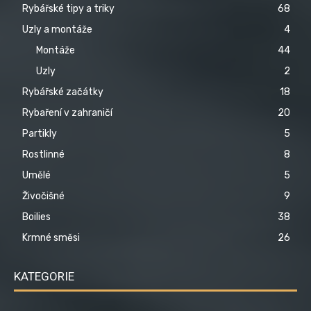
Rybářské tipy a triky
68
Uzly a montáže
4
Montáže
44
Uzly
2
Rybářské začátky
18
Rybaření v zahraničí
20
Partikly
5
Rostlinné
8
Umělé
5
Živočišné
9
Boilies
38
Krmné směsi
26
KATEGORIE