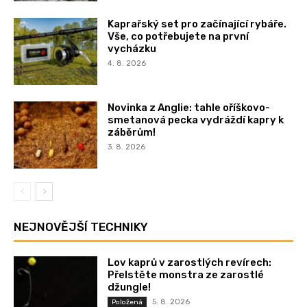
Kaprařský set pro začínající rybáře.
Vše, co potřebujete na první
vycházku
4. 8. 2026
Novinka z Anglie: tahle oříškovo-
smetanová pecka vydráždí kapry k
záběrům!
3. 8. 2026
NEJNOVĚJŠÍ TECHNIKY
Lov kaprů v zarostlých revírech:
Přelstěte monstra ze zarostlé
džungle!
5. 8. 2026
Položená