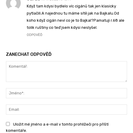
Když tam kdysi bydlelo víc cigánů tak jen klasicky
pytlačili.A najednou tu máme sítě jak na Bajkalu.Od
koho když cigán neví co je to Bajkal?Pamatuji r.68 ale
tolik ruštiny co teď jsem kdysi neslyšel.
ODPOVĚĎ
ZANECHAT ODPOVĚĎ
Komentář:
Jm
Ema
Uložit mé jméno a e-mail v tomto prohlížeči pro příští
komentáře.