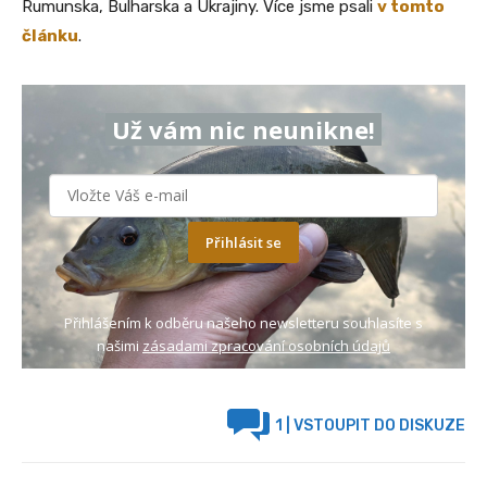
Rumunska, Bulharska a Ukrajiny. Více jsme psali
v tomto
článku
.
Už vám nic neunikne!
Přihlásit se
Přihlášením k odběru našeho newsletteru souhlasíte s
našimi
zásadami zpracování osobních údajů
1
| VSTOUPIT DO DISKUZE