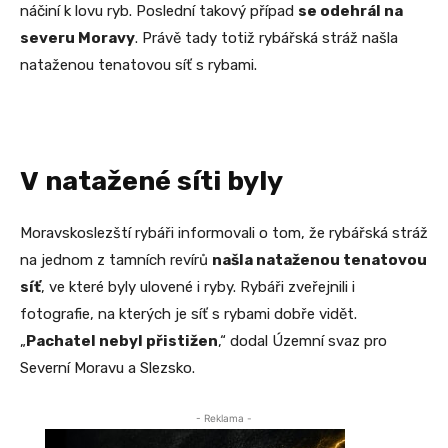
náčiní k lovu ryb. Poslední takový případ
se odehrál na
severu Moravy
. Právě tady totiž rybářská stráž našla
nataženou tenatovou síť s rybami.
V natažené síti byly
Moravskoslezští rybáři informovali o tom, že rybářská stráž
na jednom z tamních revírů
našla nataženou tenatovou
síť
, ve které byly ulovené i ryby. Rybáři zveřejnili i
fotografie, na kterých je síť s rybami dobře vidět.
„
Pachatel nebyl přistižen
,“ dodal Územní svaz pro
Severní Moravu a Slezsko.
- Reklama -