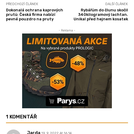
PŘEDCHOZÍ ČLÁNEK
DALŠÍ ČLÁNEK
Dokonalá ochrana kaprových
Rybářům do člunu skočil
prutů: Česká firma nabízí
340kilogramový lachtan.
pevné pouzdro na pruty
Unikal před hejnem kosatek
- Reklama -
1 KOMENTÁŘ
Jarda
19. 9. 2022 At 16:14