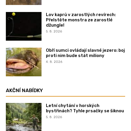
Lov kaprů v zarostlých revírech:
Přelstěte monstra ze zarostlé
džungle!
5. 8. 2026
Obří sumci ovládají slavné jezero: boj
proti nim bude stát miliony
4. 8. 2026
AKČNÍ NABÍDKY
Letní chytání v horských
bystřinách? Tyhle prsačky se šiknou
5. 8. 2026