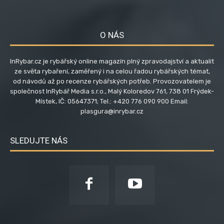
O NÁS
InRybar.cz je rybářský online magazín plný zpravodajství a aktualit
ze světa rybaření, zaměřený i na celou řadou rybářských témat,
od návodů až po recenze rybářských potřeb. Provozovatelem je
společnost InRybář Media s.r.o., Malý Koloredov 761, 738 01 Frýdek-
Místek, IČ: 05647371; Tel.: +420 776 090 900 Email:
plasgura@inrybar.cz
SLEDUJTE NÁS