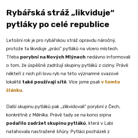
Rybářská stráž „likviduje“
pytláky po celé republice
Letošní rok je pro rybářskou stráž opravdu náročný,
protože ta likviduje „práci“ pytláků na vícero místech.
Třeba
porybní na Nových Mlýnech
nedávno informovali
o tom, že úspěšně zadržují skupiny pytláků z ciziny. Právě
někteří z nich při lovu ryb na této významné svazové
lokalitě
také používají sítě
. Více jsme psali
v tomto
článku
.
Další skupinu pytláků pak „zlikvidovali“ porybní z Čech,
konkrétně z Mělníka. Právě tady se na konci srpna
podařilo zadržet skupinu pytláků
, která v Labi
natahovala nastražené šňůry. Pytláci pocházeli z