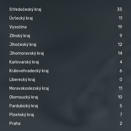
Středočeský kraj
35
Ústecký kraj
11
Vysočina
19
Zlínský kraj
9
Jihočeský kraj
12
Jihomoravský kraj
14
Karlovarský kraj
4
Královehradecký kraj
6
Liberecký kraj
0
Moravskoslezský kraj
11
Olomoucký kraj
10
Pardubický kraj
5
Plzeňský kraj
7
Praha
2