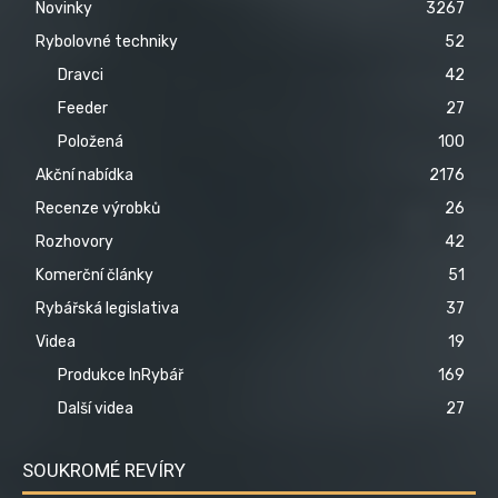
Novinky
3267
Rybolovné techniky
52
Dravci
42
Feeder
27
Položená
100
Akční nabídka
2176
Recenze výrobků
26
Rozhovory
42
Komerční články
51
Rybářská legislativa
37
Videa
19
Produkce InRybář
169
Další videa
27
SOUKROMÉ REVÍRY