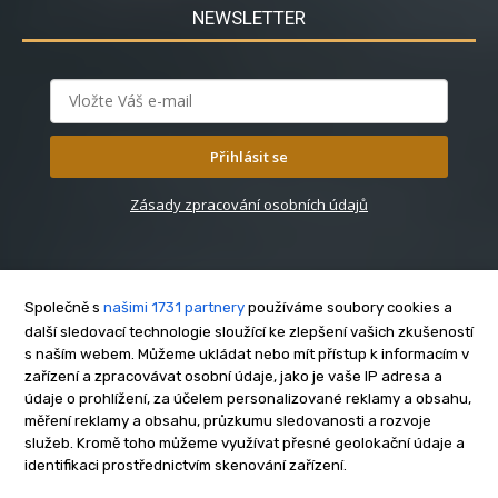
NEWSLETTER
Přihlásit se
Zásady zpracování osobních údajů
Společně s
našimi 1731 partnery
používáme soubory cookies a
další sledovací technologie sloužící ke zlepšení vašich zkušeností
s naším webem. Můžeme ukládat nebo mít přístup k informacím v
O nás
zařízení a zpracovávat osobní údaje, jako je vaše IP adresa a
Kontakt
údaje o prohlížení, za účelem personalizované reklamy a obsahu,
Reklama
měření reklamy a obsahu, průzkumu sledovanosti a rozvoje
služeb. Kromě toho můžeme využívat přesné geolokační údaje a
Zásady soukromí
identifikaci prostřednictvím skenování zařízení.
Privacy policy