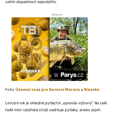
zatím dopadnout nepodařilo.
-Reklama-
Foto:
Územní svaz pro Severní Moravu a Slezsko
Letošní rok je ohledně pytláctví „opravdu výživný“. Na celé
řadě míst rybářská stráž zadržuje pytláky, anebo jejich