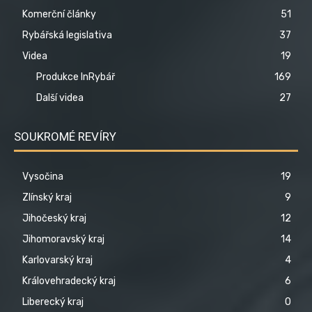
Komerční články
51
Rybářská legislativa
37
Videa
19
Produkce InRybář
169
Další videa
27
SOUKROMÉ REVÍRY
Vysočina
19
Zlínský kraj
9
Jihočeský kraj
12
Jihomoravský kraj
14
Karlovarský kraj
4
Královehradecký kraj
6
Liberecký kraj
0