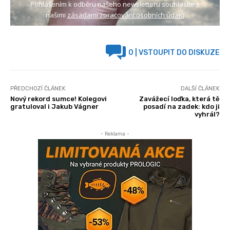
Přihlášením k odběru našeho newsletteru souhlasíte s
našimi
zásadami zpracování osobních údajů
0
| VSTOUPIT DO DISKUZE
PŘEDCHOZÍ ČLÁNEK
DALŠÍ ČLÁNEK
Nový rekord sumce! Kolegovi
Zavážecí loďka, která tě
gratuloval i Jakub Vágner
posadí na zadek: kdo ji
vyhrál?
- Reklama -