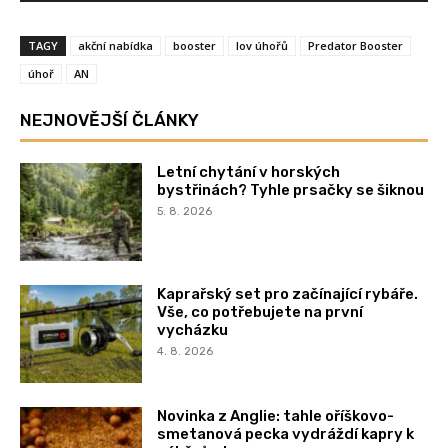
TAGY
akční nabídka
booster
lov úhořů
Predator Booster
úhoř
AN
NEJNOVĚJŠÍ ČLÁNKY
Letní chytání v horských
bystřinách? Tyhle prsačky se šiknou
5. 8. 2026
Kaprařský set pro začínající rybáře.
Vše, co potřebujete na první
vycházku
4. 8. 2026
Novinka z Anglie: tahle oříškovo-
smetanová pecka vydráždí kapry k