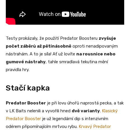
Testy prokázaly, že použití Predator Boosteru
zvyšuje
počet záběrů až pětinásobně
oproti nenadipovaným
nástrahám. A to je síla! Ať už lovíte
na rousnice nebo
gumové nástrahy
, tahle smradlavá tekutina mění
pravidla hry.
Stačí kapka
Predator Booster
je při lovu úhořů naprostá pecka, a tak
v LK Baits nelenili a vyvořili hned
dvě varianty
.
Klasický
Predator Booster
je už legendární dip s intenzivním
odérem připomínajícím mrtvou rybu.
Krvavý Predator