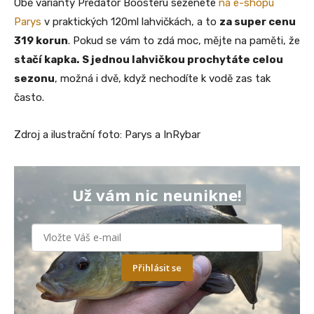
Obě varianty Predator Boosteru seženete
na e-shopu
Parys
v praktických 120ml lahvičkách, a to
za super cenu
319 korun
. Pokud se vám to zdá moc, mějte na paměti, že
stačí kapka.
S jednou lahvičkou prochytáte celou
sezonu
, možná i dvě, když nechodíte k vodě zas tak
často.
Zdroj a ilustrační foto: Parys a InRybar
Už vám nic neunikne!
Přihlásit se