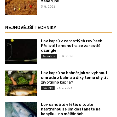
záběrům!
3. 8. 2026
NEJNOVĚJŠÍ TECHNIKY
Lov kaprů v zarostlých revírech:
Přelstěte monstra ze zarostlé
džungle!
5. 8. 2026
Kaprařina
Lov kaprů na bahně: jak se vyhnout
smradu z bahna a díky tomu chytit
životního kapra?
26. 7. 2026
Novinky
Lov candátů v létě: s touto
nástrahou se jim dostanete na
kobylku i na mělčinách