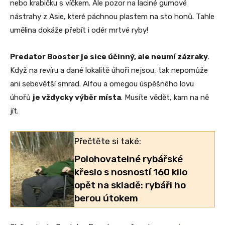
nebo krabičku s víčkem. Ale pozor na laciné gumové
nástrahy z Asie, které páchnou plastem na sto honů. Tahle
umělina dokáže přebít i odér mrtvé ryby!
Predator Booster je sice účinný, ale neumí zázraky
.
Když na revíru a dané lokalitě úhoři nejsou, tak nepomůže
ani sebevětší smrad. Alfou a omegou úspěšného lovu
úhořů
je vždycky výběr místa
. Musíte vědět, kam na ně
jít.
Přečtěte si také:
Polohovatelné rybářské
křeslo s nosností 160 kilo
opět na skladě: rybáři ho
berou útokem