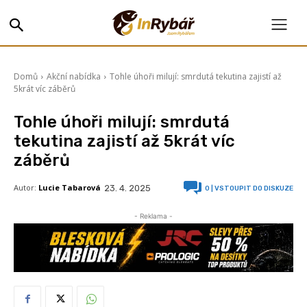
Domů
Akční nabídka
Tohle úhoři milují: smrdutá tekutina zajistí až
5krát víc záběrů
Tohle úhoři milují: smrdutá
tekutina zajistí až 5krát víc
záběrů
Autor:
Lucie Tabarová
23. 4. 2025
0
| VSTOUPIT DO DISKUZE
- Reklama -