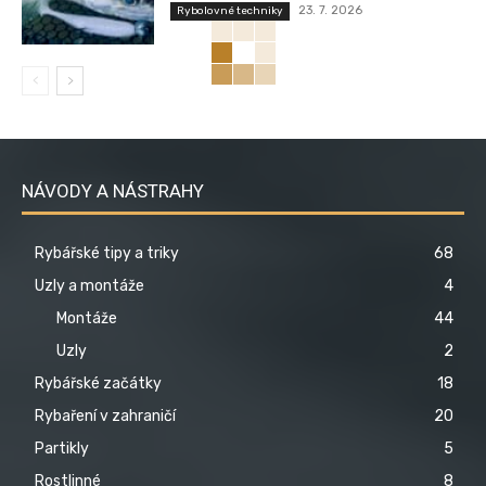
23. 7. 2026
Rybolovné techniky
NÁVODY A NÁSTRAHY
Rybářské tipy a triky
68
Uzly a montáže
4
Montáže
44
Uzly
2
Rybářské začátky
18
Rybaření v zahraničí
20
Partikly
5
Rostlinné
8