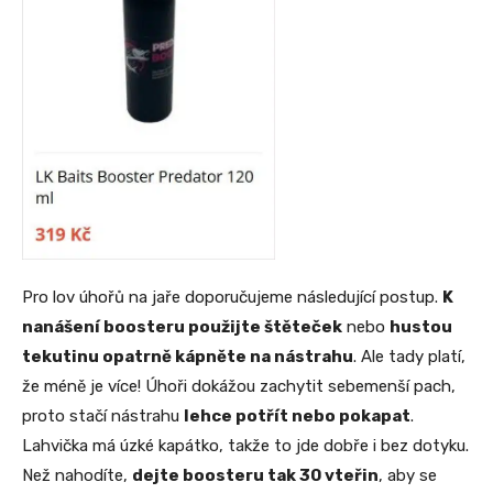
Pro lov úhořů na jaře doporučujeme následující postup.
K
nanášení boosteru použijte štěteček
nebo
hustou
tekutinu opatrně kápněte na nástrahu
. Ale tady platí,
že méně je více! Úhoři dokážou zachytit sebemenší pach,
proto stačí nástrahu
lehce potřít nebo pokapat
.
Lahvička má úzké kapátko, takže to jde dobře i bez dotyku.
Než nahodíte,
dejte boosteru tak 30 vteřin
, aby se