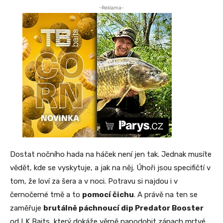
-Reklama-
Dostat nočního hada na háček není jen tak. Jednak musíte
vědět, kde se vyskytuje, a jak na něj. Úhoři jsou specifičtí v
tom, že loví za šera a v noci. Potravu si najdou i v
černočerné tmě a to
pomocí čichu
. A právě na ten se
zaměřuje
brutálně páchnoucí dip Predator Booster
od LK Baits, který dokáže věrně napodobit zápach mrtvé