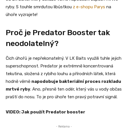
ryby. S touhle smrdutou libůstkou
z e-shopu Parys
na
úhoře vyzrajete!
Proč je Predator Booster tak
neodolatelný?
Čich úhořů je nepřekonatelný. V LK Baits využili tuhle jejich
superschopnost. Predator je extrémně koncentrovaná
tekutina, složená z rybího louhu a přírodních látek, která
hodně věrně
napodobuje bakteriální proces rozkladu
mrtvé ryby
. Ano, přesně ten odér, který vás u vody občas
praští do nosu. To je pro úhoře ten pravý potravní signál.
VIDEO: Jak použít Predator booster
- Reklama -