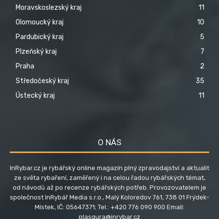
Moravskoslezský kraj
11
Olomoucký kraj
10
Pardubický kraj
5
Plzeňský kraj
7
Praha
2
Středočeský kraj
35
Ústecký kraj
11
O NÁS
InRybar.cz je rybářský online magazín plný zpravodajství a aktualit
ze světa rybaření, zaměřený i na celou řadou rybářských témat,
od návodů až po recenze rybářských potřeb. Provozovatelem je
společnost InRybář Media s.r.o., Malý Koloredov 761, 738 01 Frýdek-
Místek, IČ: 05647371; Tel.: +420 776 090 900 Email:
plasgura@inrybar.cz