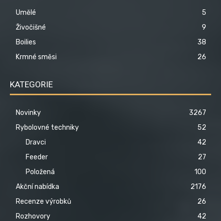
Umělé
5
Živočišné
9
Boilies
38
Krmné směsi
26
KATEGORIE
Novinky
3267
Rybolovné techniky
52
Dravci
42
Feeder
27
Položená
100
Akční nabídka
2176
Recenze výrobků
26
Rozhovory
42