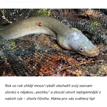
Rok co rok chtějí mnozí rybáři obohatit svůj seznam
úlovků o nějakou „exotiku“ a zkouší ulovit nejtajemnější z
našich ryb – úhoře říčního. Máme pro vás ověřený tip!