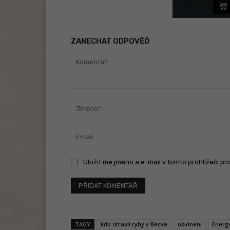
ZANECHAT ODPOVĚĎ
Komentář:
Uložit mé jméno a e-mail v tomto prohlížeči pr
TAGY
kdo otravil ryby v Becve
obvineni
Energ