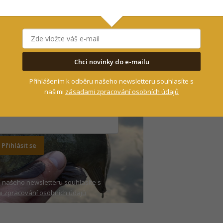
řování pak je ten fakt, že
první ryby začaly
ožnovského areálu. Právě v něm působí obviněná
ará například o čištění odpadních vod.
Chci novinky do e-mailu
Přihlášením k odběru našeho newsletteru souhlasíte s
nic neunikne!
našimi
zásadami zpracování osobních údajů
Přihlásit se
 našeho newsletteru souhlasíte s
 zpracování osobních údajů