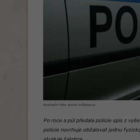
Ilustrační foto: archiv InRybar.cz
Po roce a půl předala policie spis z vyše
policie navrhuje obžalovat jednu fyzic
studuje žalobce.