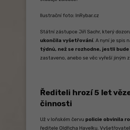
Ilustrační foto: InRybar.cz
Státní zástupce Jiří Sachr, který dozor
ukončila vyšetřování
. A nyní je spis
týdnů, než se rozhodne, jestli bud
zastaveno, anebo se věc vyřeší jiným
Řediteli hrozí 5 let vě
činnosti
Už v loňském červu
policie obvinila
ředitele Oldřicha Havelku. Vyšetřovatel