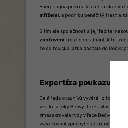
Energoaqua poškodila a ohrozila životní
mřížemi
, a podniku peněžitý trest a zá
S tím ale společnost a její ředitel nesou
zastavení
trestního stíhání. A to třeb
že se toxická látka dostala do Bečvy p
Expertíza poukazuje n
Celá řada otazníků vyvěrá i z toho dů
vzorků z řeky Bečvy. Takže vlastně
nej
zmasakrovala ryby v řece Bečvě – tehdy
vyšetřování zpochybňují jak někteří odbo