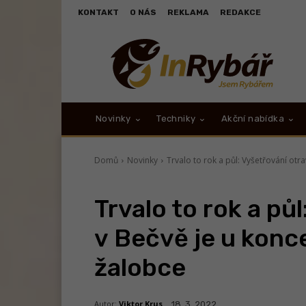
KONTAKT
O NÁS
REKLAMA
REDAKCE
Novinky
Techniky
Akční nabídka
Domů
Novinky
Trvalo to rok a půl: Vyšetřování otrav
Trvalo to rok a pů
v Bečvě je u konce
žalobce
Autor:
Viktor Krus
18. 3. 2022