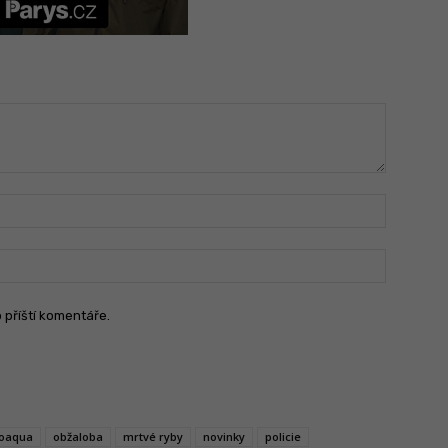
Jméno:
Email:
o příští komentáře.
oaqua
obžaloba
mrtvé ryby
novinky
policie