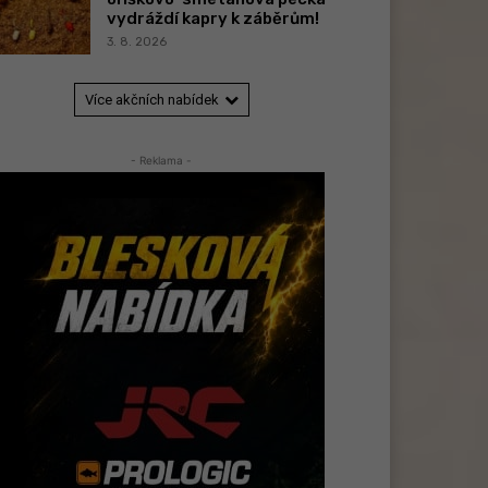
vydráždí kapry k záběrům!
3. 8. 2026
Více akčních nabídek
- Reklama -