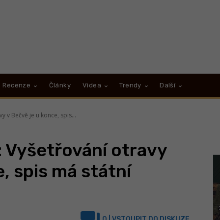
Recenze
Články
Videa
Trendy
Další
y v Bečvě je u konce, spis...
l: Vyšetřování otravy
, spis má státní
0
| VSTOUPIT DO DISKUZE