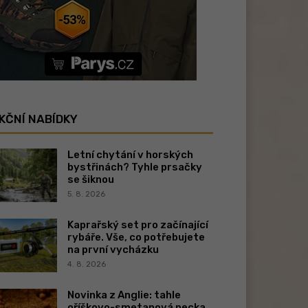
KČNÍ NABÍDKY
Letní chytání v horských
bystřinách? Tyhle prsačky
se šiknou
5. 8. 2026
Kaprařský set pro začínající
rybáře. Vše, co potřebujete
na první vycházku
4. 8. 2026
Novinka z Anglie: tahle
oříškovo-smetanová pecka