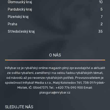
Olomoucký kraj
10
Pardubický kraj
5
Plzeňský kraj
7
Praha
2
Středočeský kraj
35
O NÁS
InRybar.cz je rybářský online magazín plný zpravodajství a aktualit
ze světa rybaření, zaměřený i na celou řadou rybářských témat,
od návodů až po recenze rybářských potřeb. Provozovatelem je
společnost InRybář Media s.r.o., Malý Koloredov 761, 738 01 Frýdek-
Místek, IČ: 05647371; Tel.: +420 776 090 900 Email:
plasgura@inrybar.cz
SLEDUJTE NÁS