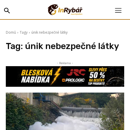
Domů
Tagy
únik nebezpečné látky
Tag:
únik nebezpečné látky
- Reklama -