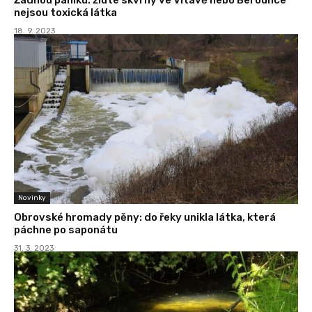
nejsou toxická látka
18. 9. 2023
Novinky
Obrovské hromady pěny: do řeky unikla látka, která
páchne po saponátu
31. 3. 2023