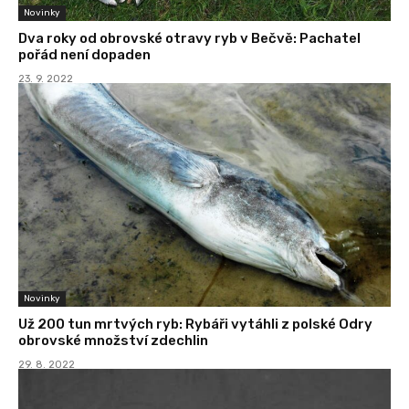
Novinky
Dva roky od obrovské otravy ryb v Bečvě: Pachatel
pořád není dopaden
23. 9. 2022
Novinky
Už 200 tun mrtvých ryb: Rybáři vytáhli z polské Odry
obrovské množství zdechlin
29. 8. 2022