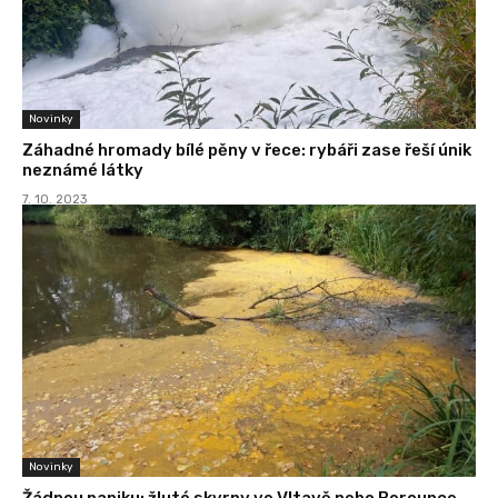
Novinky
Záhadné hromady bílé pěny v řece: rybáři zase řeší únik
neznámé látky
7. 10. 2023
Novinky
Žádnou paniku: žluté skvrny ve Vltavě nebo Berounce