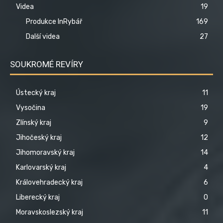
Videa
19
Produkce InRybář
169
Další videa
27
SOUKROMÉ REVÍRY
Ústecký kraj
11
Vysočina
19
Zlínský kraj
9
Jihočeský kraj
12
Jihomoravský kraj
14
Karlovarský kraj
4
Královehradecký kraj
6
Liberecký kraj
0
Moravskoslezský kraj
11