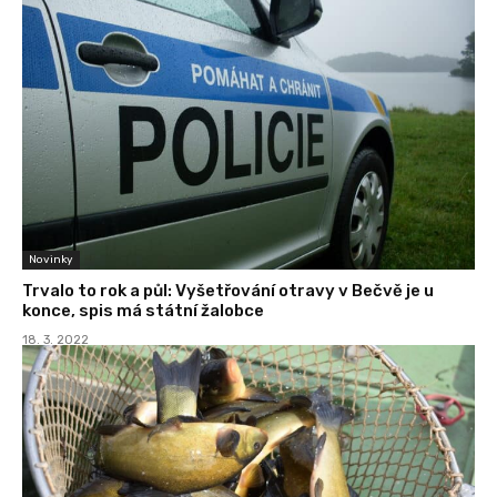
Novinky
Trvalo to rok a půl: Vyšetřování otravy v Bečvě je u
konce, spis má státní žalobce
18. 3. 2022