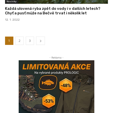
Novinky
Každá ulovená ryba zpět do vody i v dalších letech?
Chyť a pusť může na Bečvě trvat i několik let
12. 1. 2022
1
2
3
- Reklama -