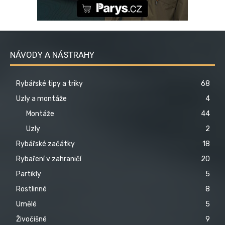
NÁVODY A NÁSTRAHY
Rybářské tipy a triky
68
Uzly a montáže
4
Montáže
44
Uzly
2
Rybářské začátky
18
Rybaření v zahraničí
20
Partikly
5
Rostlinné
8
Umělé
5
Živočišné
9