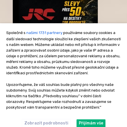
Společně s
našimi 1731 partnery
používáme soubory cookies a
další sledovací technologie sloužící ke zlepšení vašich zkušeností
s naším webem. Můžeme ukládat nebo mít přístup k informacím v
-Reklama-
zařízení a zpracovávat osobní údaje, jako je vaše IP adresa a
údaje o prohlížení, za účelem personalizované reklamy a obsahu,
měření reklamy a obsahu, průzkumu sledovanosti a rozvoje
služeb. Kromě toho můžeme využívat přesné geolokační údaje a
identifikaci prostřednictvím skenování zařízení.
Upozorňujeme, že váš souhlas bude platný pro všechny naše
subdomény. Svůj souhlas můžete kdykoli změnit nebo odvolat
kliknutím na tlačítko „Předvolby souhlasu” v dolní části
obrazovky. Respektujeme vaše rozhodnutí a zavazujeme se
poskytovat vám transparentní a bezpečné prohlížení.”
Zobrazit podrobnosti
Přijímám vše