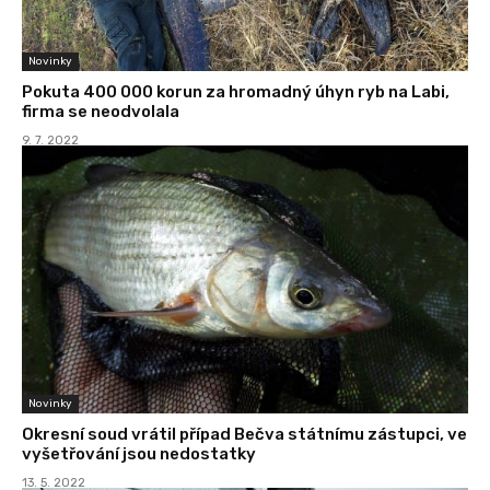
Novinky
Pokuta 400 000 korun za hromadný úhyn ryb na Labi,
firma se neodvolala
9. 7. 2022
Novinky
Okresní soud vrátil případ Bečva státnímu zástupci, ve
vyšetřování jsou nedostatky
13. 5. 2022