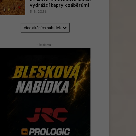
vydráždí kapry k záběrům!
3. 8. 2026
Více akčních nabídek
- Reklama -