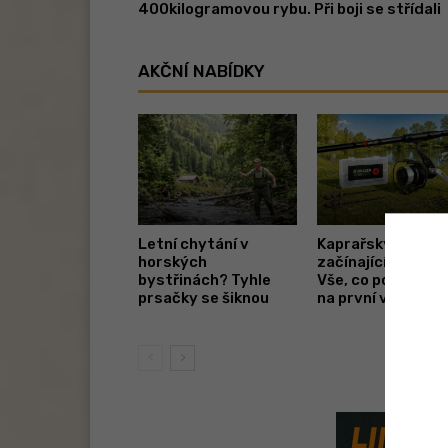
400kilogramovou rybu. Při boji se střídali
AKČNÍ NABÍDKY
Letní chytání v
Kaprařský set pr
horských
začínající rybáře.
bystřinách? Tyhle
Vše, co potřebuje
prsačky se šiknou
na první vycházk