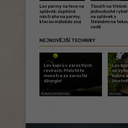
Lov parmy na řece na
Tloušti na třešně:
splávek: úspěšná
jednoduché rybař
nástraha na parmy,
na splávek s
kterou málokdo zná
třešněmi na teko
vodě
NEJNOVĚJŠÍ TECHNIKY
Lov kaprů v zarostlých
Lov kap
revírech: Přelstěte
se vyh
monstra ze zarostlé
bahna a
džungle!
životní
Rybolovné techniky
Novinky