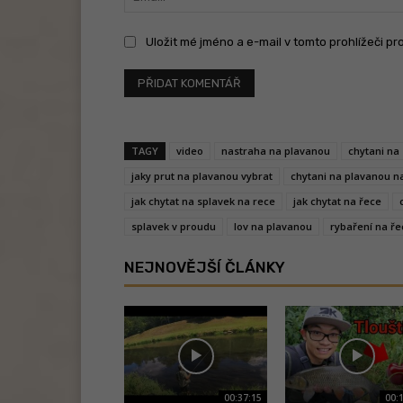
Uložit mé jméno a e-mail v tomto prohlížeči pr
TAGY
video
nastraha na plavanou
chytani na
jaky prut na plavanou vybrat
chytani na plavanou n
jak chytat na splavek na rece
jak chytat na řece
splavek v proudu
lov na plavanou
rybaření na ře
NEJNOVĚJŠÍ ČLÁNKY
00:37:15
00: