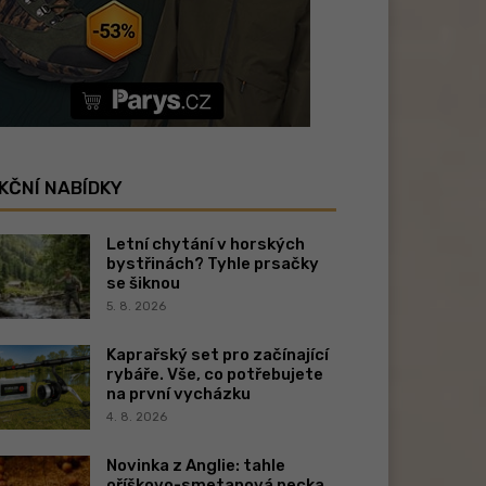
KČNÍ NABÍDKY
Letní chytání v horských
bystřinách? Tyhle prsačky
se šiknou
5. 8. 2026
Kaprařský set pro začínající
rybáře. Vše, co potřebujete
na první vycházku
4. 8. 2026
Novinka z Anglie: tahle
oříškovo-smetanová pecka