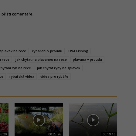
o příští komentáře.
 splavek na rece
rybareni v proudu
OVA Fishing
a rece
jak chytat na plavanou na rece
plavana v proudu
chytani ryb na rece
jak chytat ryby na splavek
ce
rybařská videa
videa pro rybáře
16:20
00:25:26
00:19:16