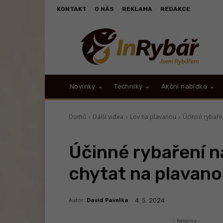
KONTAKT
O NÁS
REKLAMA
REDAKCE
Novinky
Techniky
Akční nabídka
Domů
Další videa
Lov na plavanou
Účinné rybařen
Účinné rybaření na
chytat na plavano
Autor:
David Pavelka
4. 5. 2024
- Reklama -