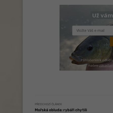
Už vám 
Přihlášením k odběru
našimi
zásadami
PŘEDCHOZÍ ČLÁNEK
Mořská obluda: rybáři chytili