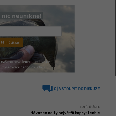
nic neunikne!
Přihlásit se
 našeho newsletteru souhlasíte s
 zpracování osobních údajů
0
| VSTOUPIT DO DISKUZE
DALŠÍ ČLÁNEK
Návazec na ty největší kapry: tenhle