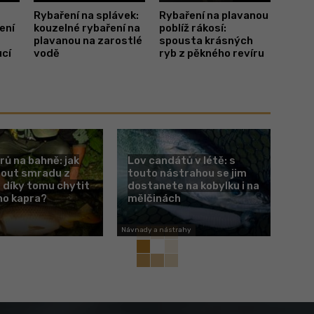
Rybaření na splávek:
Rybaření na plavanou
ení
kouzelné rybaření na
poblíž rákosí:
plavanou na zarostlé
spousta krásných
ucí
vodě
ryb z pěkného revíru
rů na bahně: jak
Lov candátů v létě: s
nout smradu z
touto nástrahou se jim
 díky tomu chytit
dostanete na kobylku i na
ho kapra?
mělčinách
Návnady a nástrahy