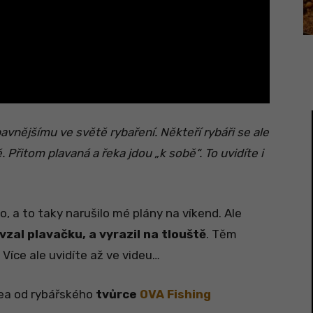
avnějšímu ve světě rybaření. Někteří rybáři se ale
 Přitom plavaná a řeka jdou „k sobě“. To uvidíte i
, a to taky narušilo mé plány na víkend. Ale
vzal plavačku, a vyrazil na tlouště
. Těm
Více ale uvidíte až ve videu…
dea od rybářského
tvůrce
OVA Fishing