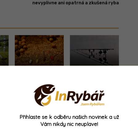
nevyplivne ani opatrná a zkušená ryba
o
Novinka z Anglie:
MEGA SLEVA: Tento
tahle oříškovo-
velký naviják určený
te
smetanová pecka
pro daleké
u
vydráždí kapry k
nahazování teď
záběrům!
koupíte za polovinu!
Přihlaste se k odběru našich novinek a už
Vám nikdy nic neuplave!
- Reklama -