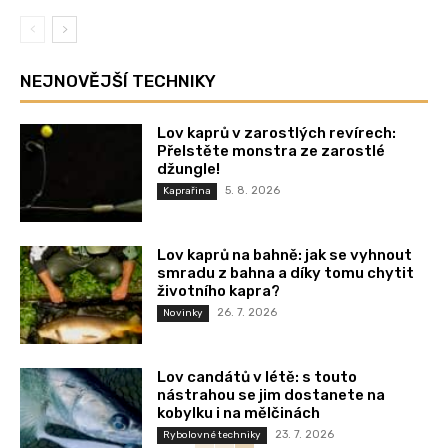
NEJNOVĚJŠÍ TECHNIKY
Lov kaprů v zarostlých revírech:
Přelstěte monstra ze zarostlé
džungle!
5. 8. 2026
Kaprařina
Lov kaprů na bahně: jak se vyhnout
smradu z bahna a díky tomu chytit
životního kapra?
26. 7. 2026
Novinky
Lov candátů v létě: s touto
nástrahou se jim dostanete na
kobylku i na mělčinách
23. 7. 2026
Rybolovné techniky