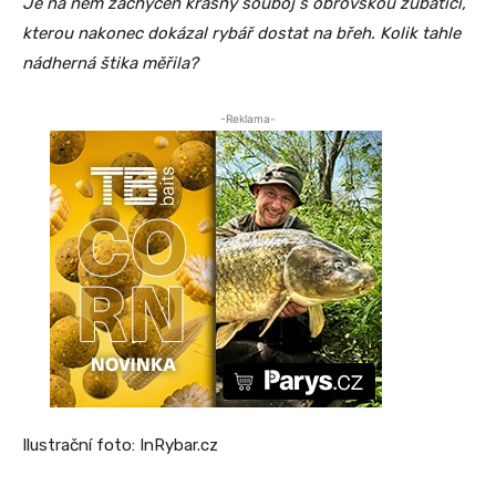
Je na něm zachycen krásný souboj s obrovskou zubaticí,
kterou nakonec dokázal rybář dostat na břeh. Kolik tahle
nádherná štika měřila?
-Reklama-
Ilustrační foto: InRybar.cz