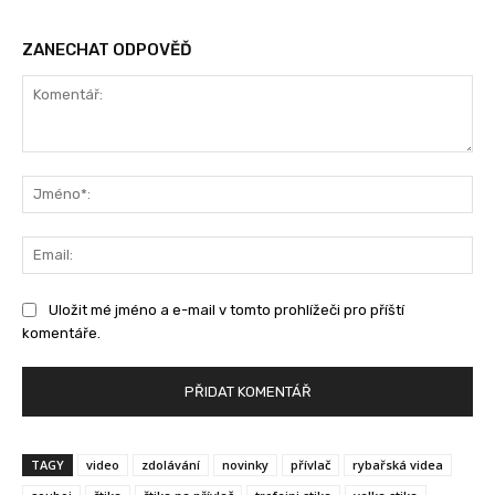
ZANECHAT ODPOVĚĎ
Komentář:
Jm
Ema
Uložit mé jméno a e-mail v tomto prohlížeči pro příští
komentáře.
TAGY
video
zdolávání
novinky
přívlač
rybařská videa