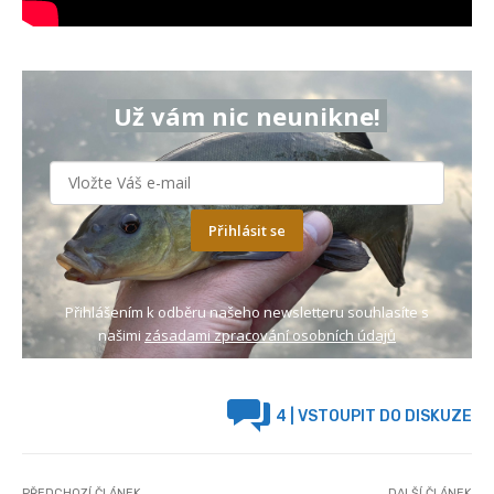
Už vám nic neunikne!
Přihlásit se
Přihlášením k odběru našeho newsletteru souhlasíte s
našimi
zásadami zpracování osobních údajů
4
| VSTOUPIT DO DISKUZE
PŘEDCHOZÍ ČLÁNEK
DALŠÍ ČLÁNEK