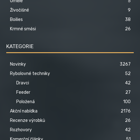
Umělé
5
Živočišné
9
Boilies
38
Krmné směsi
26
KATEGORIE
Novinky
3267
Rybolovné techniky
52
Dravci
42
Feeder
27
Položená
100
Akční nabídka
2176
Recenze výrobků
26
Rozhovory
42
Komerční články
51