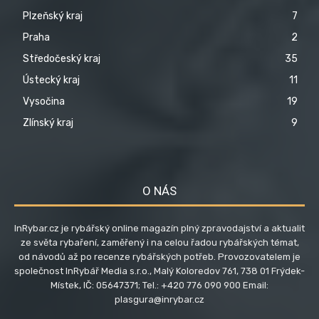
Plzeňský kraj
7
Praha
2
Středočeský kraj
35
Ústecký kraj
11
Vysočina
19
Zlínský kraj
9
O NÁS
InRybar.cz je rybářský online magazín plný zpravodajství a aktualit
ze světa rybaření, zaměřený i na celou řadou rybářských témat,
od návodů až po recenze rybářských potřeb. Provozovatelem je
společnost InRybář Media s.r.o., Malý Koloredov 761, 738 01 Frýdek-
Místek, IČ: 05647371; Tel.: +420 776 090 900 Email:
plasgura@inrybar.cz