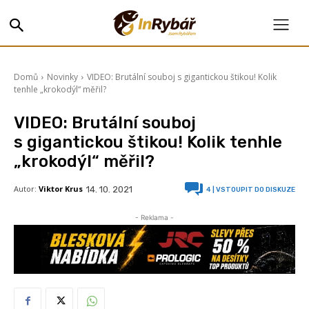
Domů
Novinky
VIDEO: Brutální souboj s gigantickou štikou! Kolik
tenhle „krokodýl“ měřil?
VIDEO: Brutální souboj
s gigantickou štikou! Kolik tenhle
„krokodýl“ měřil?
Autor:
Viktor Krus
14. 10. 2021
4
| VSTOUPIT DO DISKUZE
- Reklama -