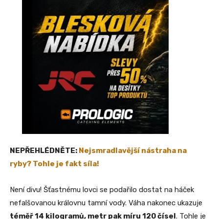
NEPŘEHLÉDNĚTE:
Nejsmradlavější nástraha na
ryby? Tohle je fakt síla!
Není divu! Šťastnému lovci se podařilo dostat na háček
nefalšovanou královnu tamní vody. Váha nakonec ukazuje
téměř 14 kilogramů, metr pak míru 120 čísel
. Tohle je