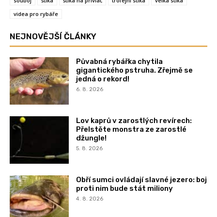
souboj
štika
štika na přívlač
trofejni stika
velka stika
videa pro rybáře
NEJNOVĚJŠÍ ČLÁNKY
Půvabná rybářka chytila
gigantického pstruha. Zřejmě se
jedná o rekord!
6. 8. 2026
Lov kaprů v zarostlých revírech:
Přelstěte monstra ze zarostlé
džungle!
5. 8. 2026
Obří sumci ovládají slavné jezero: boj
proti nim bude stát miliony
4. 8. 2026