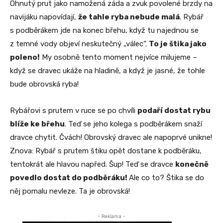
Ohnutý prut jako namožená záda a zvuk povolené brzdy na
navijáku napovídají,
že tahle ryba nebude malá
. Rybář
s podběrákem jde na konec břehu, když tu najednou se
z temné vody objeví neskutečný „válec“.
To je štika jako
poleno!
My osobně tento moment nejvíce milujeme –
když se dravec ukáže na hladině, a když je jasné, že tohle
bude obrovská ryba!
Rybářovi s prutem v ruce se po chvíli
podaří dostat rybu
blíže ke břehu
. Teď se jeho kolega s podběrákem snaží
dravce chytit. Čvách! Obrovský dravec ale napoprvé unikne!
Znova: Rybář s prutem štiku opět dostane k podběráku,
tentokrát ale hlavou napřed. Šup! Teď se dravce
konečně
povedlo dostat do podběráku!
Ale co to? Štika se do
něj pomalu nevleze. Ta je obrovská!
- Reklama -