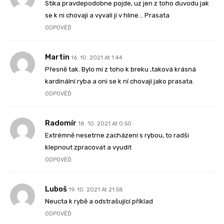
Stika pravdepodobne pojde, uz jen z toho duvodu jak
se k ni chovaji a vyvali ji v hline… Prasata
ODPOVĚĎ
Martin
16. 10. 2021 At 1:44
Přesně tak. Bylo mi z toho k breku ,taková krásná
kardinální ryba a oni se k ní chovají jako prasata.
ODPOVĚĎ
Radomír
18. 10. 2021 At 0:50
Extrémně nesetrne zacházení s rybou, to radši
klepnout zpracovat a vyudit
ODPOVĚĎ
Luboš
19. 10. 2021 At 21:58
Neucta k rybě a odstrašující příklad
ODPOVĚĎ