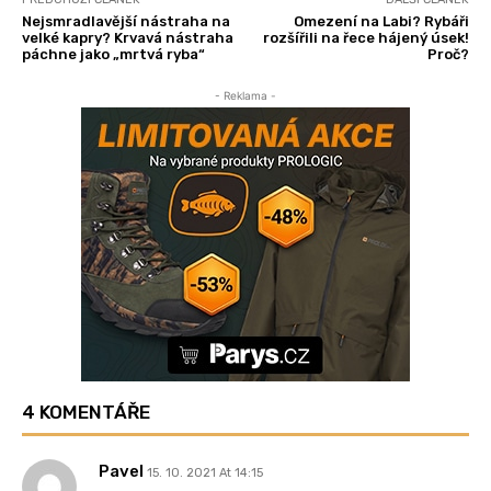
Nejsmradlavější nástraha na
Omezení na Labi? Rybáři
velké kapry? Krvavá nástraha
rozšířili na řece hájený úsek!
páchne jako „mrtvá ryba“
Proč?
- Reklama -
4 KOMENTÁŘE
Pavel
15. 10. 2021 At 14:15