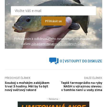
Přihlásit se
Přihlášením k odběru našeho newsletteru souhlasíte s
našimi
zásadami zpracování osobních údajů
0
| VSTOUPIT DO DISKUZE
PŘEDCHOZÍ ČLÁNEK
DALŠÍ ČLÁNEK
Souboj s mořským zabijákem
Teplé termoprádlo na ryby
trval 3 hodiny. Měl by to být
NASH s výraznou slevou:
nový světový rekord
v tomhle není u vody zima
- Reklama -