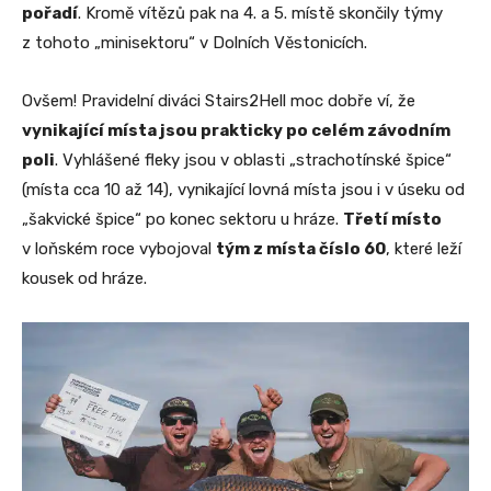
pořadí
. Kromě vítězů pak na 4. a 5. místě skončily týmy
z tohoto „minisektoru“ v Dolních Věstonicích.
Ovšem! Pravidelní diváci Stairs2Hell moc dobře ví, že
vynikající místa jsou prakticky po celém závodním
poli
. Vyhlášené fleky jsou v oblasti „strachotínské špice“
(místa cca 10 až 14), vynikající lovná místa jsou i v úseku od
„šakvické špice“ po konec sektoru u hráze.
Třetí místo
v loňském roce vybojoval
tým z místa číslo 60
, které leží
kousek od hráze.