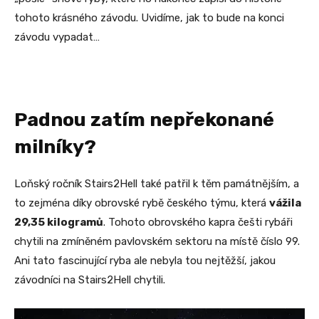
tohoto krásného závodu. Uvidíme, jak to bude na konci
závodu vypadat…
Padnou zatím nepřekonané
milníky?
Loňský ročník Stairs2Hell také patřil k těm památnějším, a
to zejména díky obrovské rybě českého týmu, která
vážila
29,35 kilogramů
. Tohoto obrovského kapra češti rybáři
chytili na zmíněném pavlovském sektoru na místě číslo 99.
Ani tato fascinující ryba ale nebyla tou nejtěžší, jakou
závodníci na Stairs2Hell chytili.