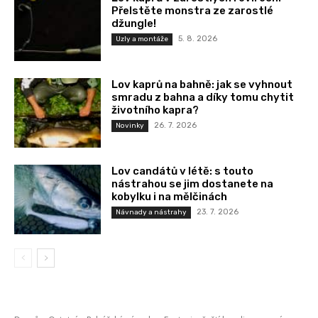
Přelstěte monstra ze zarostlé
džungle!
5. 8. 2026
Uzly a montáže
Lov kaprů na bahně: jak se vyhnout
smradu z bahna a díky tomu chytit
životního kapra?
26. 7. 2026
Novinky
Lov candátů v létě: s touto
nástrahou se jim dostanete na
kobylku i na mělčinách
23. 7. 2026
Návnady a nástrahy