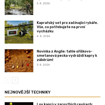
5. 8. 2026
Kaprařský set pro začínající rybáře.
Vše, co potřebujete na první
vycházku
4. 8. 2026
Novinka z Anglie: tahle oříškovo-
smetanová pecka vydráždí kapry k
záběrům!
3. 8. 2026
NEJNOVĚJŠÍ TECHNIKY
Lov kaprů v zarostlých revírech: