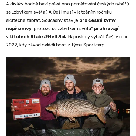
A diváky hodně baví právě ono poměřování českých rybářů
se „zbytkem světa“. A Češi musí v letošním ročníku
skutečně zabrat. Současný stav je
pro české týmy
nepřiznivý
, protože se „zbytkem světa“
prohrávají
v titulech Stairs2Hell 3:4
. Naposledy vyhráli Češi v roce
2022, kdy závod ovládli borci z týmu Sportcarp.