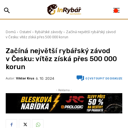
Domů
Ostatní
Rybářské závody
Začíná největší rybářský závod
v Česku: vítěz získá přes 500 000 korun
Začíná největší rybářský závod
v Česku: vítěz získá přes 500 000
korun
Autor:
Viktor Krus
6. 10. 2024
0
| VSTOUPIT DO DISKUZE
- Reklama -