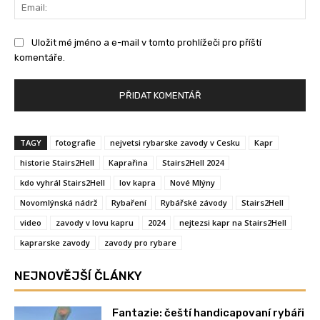
Ema
Uložit mé jméno a e-mail v tomto prohlížeči pro příští
komentáře.
TAGY
fotografie
nejvetsi rybarske zavody v Cesku
Kapr
historie Stairs2Hell
Kaprařina
Stairs2Hell 2024
kdo vyhrál Stairs2Hell
lov kapra
Nové Mlýny
Novomlýnská nádrž
Rybaření
Rybářské závody
Stairs2Hell
video
zavody v lovu kapru
2024
nejtezsi kapr na Stairs2Hell
kaprarske zavody
zavody pro rybare
NEJNOVĚJŠÍ ČLÁNKY
Fantazie: čeští handicapovaní rybáři