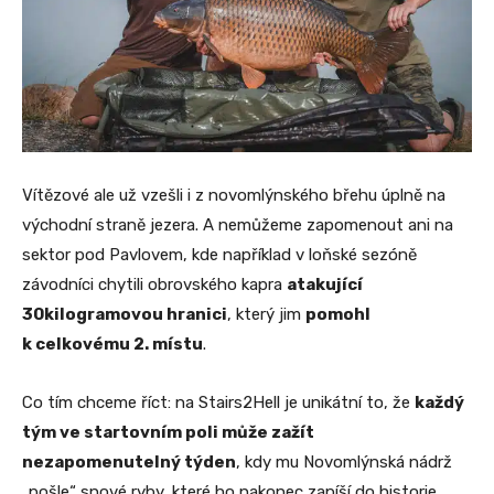
Vítězové ale už vzešli i z novomlýnského břehu úplně na
východní straně jezera. A nemůžeme zapomenout ani na
sektor pod Pavlovem, kde například v loňské sezóně
závodníci chytili obrovského kapra
atakující
30kilogramovou hranici
, který jim
pomohl
k celkovému 2. místu
.
Co tím chceme říct: na Stairs2Hell je unikátní to, že
každý
tým ve startovním poli může zažít
nezapomenutelný týden
, kdy mu Novomlýnská nádrž
„pošle“ snové ryby, které ho nakonec zapíší do historie