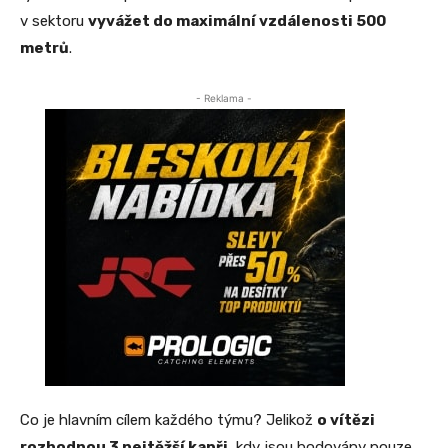
v sektoru
vyvážet do maximální vzdálenosti 500
metrů
.
- Reklama -
Co je hlavním cílem každého týmu? Jelikož
o vítězi
rozhodnou 3 nejtěžší kapři
, kdy jsou bodovány pouze