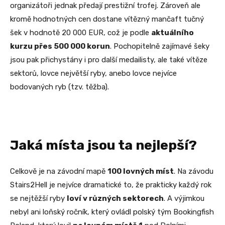
organizátoři jednak předají prestižní trofej. Zároveň ale
kromě hodnotných cen dostane vítězný mančaft tučný
šek v hodnotě 20 000 EUR, což je podle
aktuálního
kurzu přes 500 000 korun
. Pochopitelně zajímavé šeky
jsou pak přichystány i pro další medailisty, ale také vítěze
sektorů, lovce největší ryby, anebo lovce nejvíce
bodovaných ryb (tzv. těžba).
Jaká místa jsou ta nejlepší?
Celkově je na závodní mapě
100 lovných míst
. Na závodu
Stairs2Hell je nejvíce dramatické to, že prakticky každý rok
se nejtěžší ryby
loví v různých sektorech
. A výjimkou
nebyl ani loňský ročník, který ovládl polský tým Bookingfish