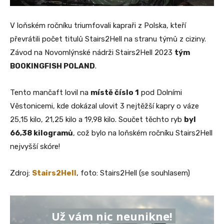
V loňském ročníku triumfovali kapraři z Polska, kteří
převrátili počet titulů Stairs2Hell na stranu týmů z ciziny.
Závod na Novomlýnské nádrži Stairs2Hell 2023
tým
BOOKINGFISH POLAND
.
Tento mančaft lovil na
místě číslo 1
pod Dolními
Věstonicemi, kde dokázal ulovit 3 nejtěžší kapry o váze
25,15 kilo, 21,25 kilo a 19,98 kilo. Součet těchto ryb
byl
66,38 kilogramů
, což bylo na loňském ročníku Stairs2Hell
nejvyšší skóre!
Zdroj:
Stairs2Hell
, foto: Stairs2Hell (se souhlasem)
Už vám nic neunikne!