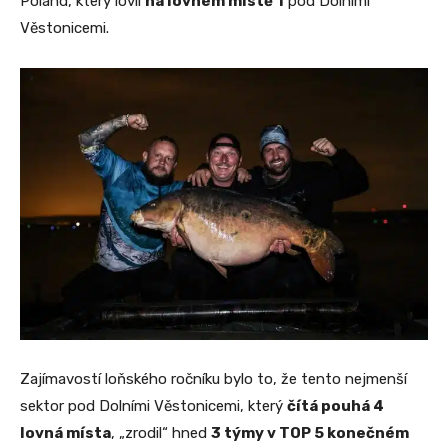
Poland, který lovil
na lovném místě 1
pod Dolními
Věstonicemi.
Zajímavostí loňského ročníku bylo to, že tento nejmenší
sektor pod Dolními Věstonicemi, který
čítá pouhá 4
lovná místa
, „zrodil“ hned
3 týmy v TOP 5 konečném