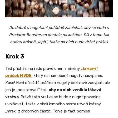
Je dobré s nugetami pořádně zamíchat, aby se voda s
Predator Boosterem dostala na každou. Díky tomu tak
budou krásně „lepit“, takže na nich bude držet prášek
Krok 3
Teď přichází na řadu právě onen zmíněný
„krvavý“
prášek MVDE
, který na namočené nugety nasypeme.
Zase! Není důležité práškem nugety bezhlavě zasypat, ale
jen je „pocukrovat“ tak,
aby na nich vznikla lákavá
vrstva
. Právě tato vrstva se bude z nuget pozvolna
uvolňovat, takže v okolí krmného místa utvoří krásný
„mrak“ z drobných částic. Tohle je fakt bomba!