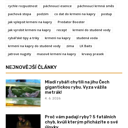
rychle rozpustnost
páchnoucí esence
páchnoucí krmná směs
pachová stopa
podzim
co dat do krmeni na kapry
postup
jak vylepsit krmeni na kapry
Predator Booster
jak vyrobit krmeni na kapry
recept
krmení do studené vody
rybářské tipy a triky
krmení na kapry
studená voda
krmení na kapry do studené vody
zima
LK Baits
jatrove nugety
masové krmení na kapry
krvavy prasek
NEJNOVĚJŠÍ ČLÁNKY
Mladí rybáři chytili na jihu Čech
gigantickou rybu. Vyza vážila
metrák!
4. 6. 2026
Proč vám padají ryby? 5 fatálních
chyb, kvůli kterým přicházíte o své
úlovky