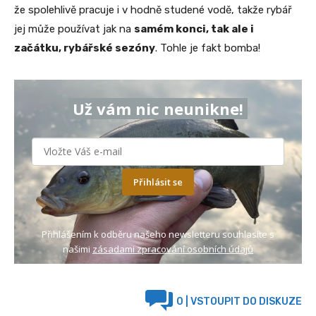
že spolehlivě pracuje i v hodně studené vodě, takže rybář
jej může používat jak na
samém konci, tak ale i
začátku, rybářské sezóny
. Tohle je fakt bomba!
Už vám nic neunikne!
Přihlásit se
Přihlášením k odběru našeho newsletteru souhlasíte s
našimi
zásadami zpracování osobních údajů
0
| VSTOUPIT DO DISKUZE