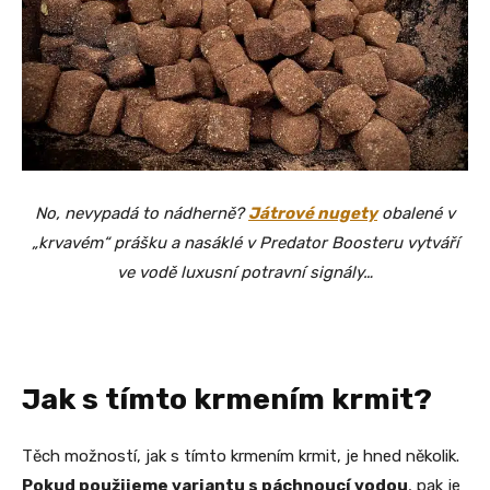
No, nevypadá to nádherně?
Játrové nugety
obalené v
„krvavém“ prášku a nasáklé v Predator Boosteru vytváří
ve vodě luxusní potravní signály…
Jak s tímto krmením krmit?
Těch možností, jak s tímto krmením krmit, je hned několik.
Pokud použijeme variantu s páchnoucí vodou
, pak je