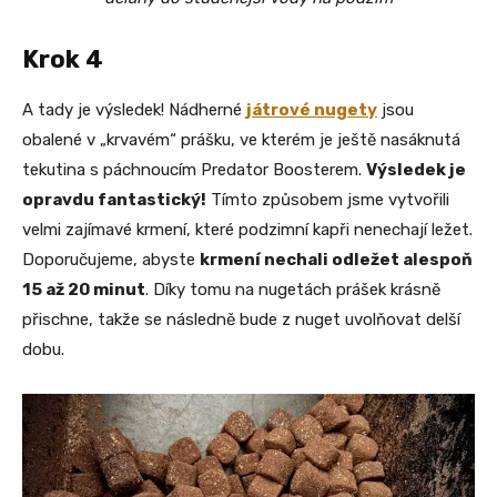
Krok 4
A tady je výsledek! Nádherné
játrové nugety
jsou
obalené v „krvavém“ prášku, ve kterém je ještě nasáknutá
tekutina s páchnoucím Predator Boosterem.
Výsledek je
opravdu fantastický!
Tímto způsobem jsme vytvořili
velmi zajímavé krmení, které podzimní kapři nenechají ležet.
Doporučujeme, abyste
krmení nechali odležet alespoň
15 až 20 minut
. Díky tomu na nugetách prášek krásně
přischne, takže se následně bude z nuget uvolňovat delší
dobu.