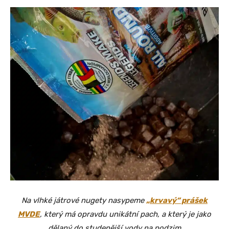
Na vlhké játrové nugety nasypeme
„krvavý“ prášek
MVDE
, který má opravdu unikátní pach, a který je jako
dělaný do studenější vody na podzim