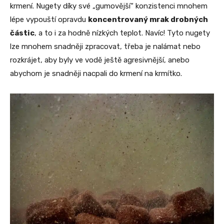
krmení. Nugety díky své „gumovější“ konzistenci mnohem
lépe vypouští opravdu
koncentrovaný mrak drobných
částic
, a to i za hodně nízkých teplot. Navíc! Tyto nugety
lze mnohem snadněji zpracovat, třeba je nalámat nebo
rozkrájet, aby byly ve vodě ještě agresivnější, anebo
abychom je snadněji nacpali do krmení na krmítko.