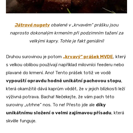
Játrové nugety
obalené v „krvavém“ prášku jsou
naprosto dokonalým krmením při podzimním tažení za
velkými kapry. Tohle je fakt geniální!
Druhou surovinou je potom
„krvavý“ prášek MVDE
, který
s velkou oblibou používají například milovníci feederu nebo
plavané do krmení. Ano! Tento prášek totiž ve vodě
vypouští opravdu hodně unikátní pachovou stopu
,
která okamžitě dává kaprům vědět, že v jejich blízkosti leží
výživná potrava. Bacha! Nečekejte, že vám pach této
suroviny „utrhne“ nos. To ne! Přesto jde ale
díky
unikátnímu složení o velmi zajímavou přísadu
, která
skvěle funguje.