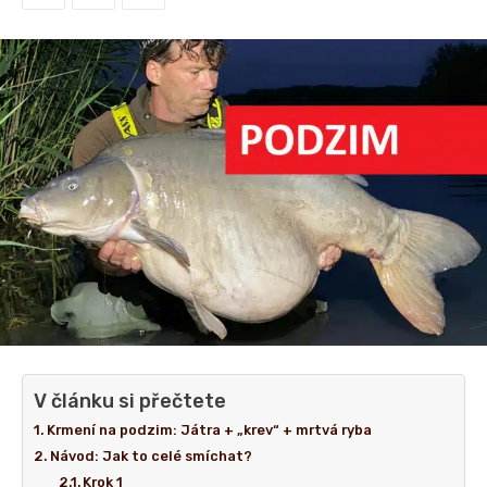
V článku si přečtete
Krmení na podzim: Játra + „krev“ + mrtvá ryba
Návod: Jak to celé smíchat?
Krok 1