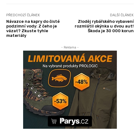
PŘEDCHOZÍ ČLÁNEK
DALŠÍ ČLÁNEK
Návazce na kapry do čisté
Zloděj rybářského vybavení
podzimní vody: Z čeho je
rozmlátil okýnka u dvou aut!
vázat? Zkuste tyhle
Škoda je 30 000 korun
materiály
- Reklama -