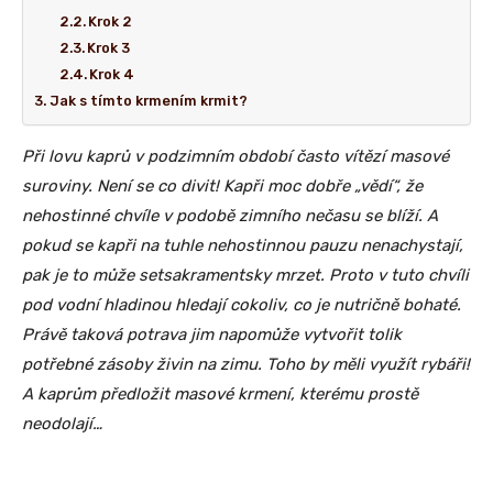
Krok 2
Krok 3
Krok 4
Jak s tímto krmením krmit?
Při lovu kaprů v podzimním období často vítězí masové
suroviny. Není se co divit! Kapři moc dobře „vědí“, že
nehostinné chvíle v podobě zimního nečasu se blíží. A
pokud se kapři na tuhle nehostinnou pauzu nenachystají,
pak je to může setsakramentsky mrzet. Proto v tuto chvíli
pod vodní hladinou hledají cokoliv, co je nutričně bohaté.
Právě taková potrava jim napomůže vytvořit tolik
potřebné zásoby živin na zimu. Toho by měli využít rybáři!
A kaprům předložit masové krmení, kterému prostě
neodolají…