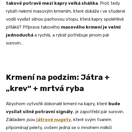
takové potravě mezi kapry velká sháňka
. Proč tedy
rybáři nekrmí masovým krmením, které dokáže i ve studené
vodě vysílat silnou pachovou stopu, která kapry spolehlivě
přiláká? Příprava takového
masového krmení je velmi
jednoduchá
a rychlá, a rybář potřebuje jenom pár
surovin…
Krmení na podzim: Játra +
„krev“ + mrtvá ryba
Abychom vytvořili dokonalé krmení na kapry, které
bude
vysílat silné potravní signály
, je zapotřebí pár surovin.
Základem jsou
játrové nugety
, které svým tvarem
připomínají pelety, ovšem jedná se o mnohem měkčí