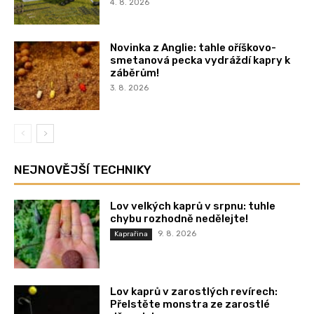
4. 8. 2026
Novinka z Anglie: tahle oříškovo-
smetanová pecka vydráždí kapry k
záběrům!
3. 8. 2026
NEJNOVĚJŠÍ TECHNIKY
Lov velkých kaprů v srpnu: tuhle
chybu rozhodně nedělejte!
9. 8. 2026
Kaprařina
Lov kaprů v zarostlých revírech:
Přelstěte monstra ze zarostlé