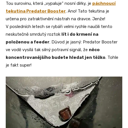
Tou surovinu, která „vypaluje“ nosní dírky, je
páchnoucí
tekutina Predator Booster
. Ano! Tato tekutina je
určena pro zatraktivnění nástrah na dravce. Jenže!
V posledních letech se rybáři velmi rychle naučili tento
neskutečně smrdutý roztok
lít i do krmení na
položenou a feeder
. Důvod je jasný: Predator Booster
ve vodě vysílá tak silný potravní signál, že
něco
koncentrovanějšího budete hledat jen těžko
. Tohle
je fakt super!