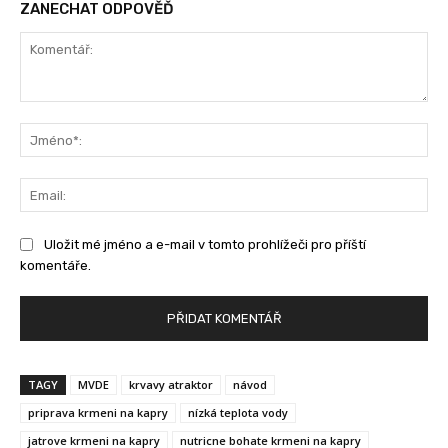
ZANECHAT ODPOVĚĎ
Komentář:
Jm
Ema
Uložit mé jméno a e-mail v tomto prohlížeči pro příští
komentáře.
TAGY
MVDE
krvavy atraktor
návod
priprava krmeni na kapry
nízká teplota vody
jatrove krmeni na kapry
nutricne bohate krmeni na kapry