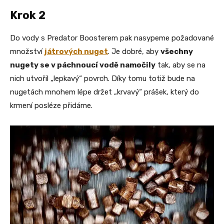
Krok 2
Do vody s Predator Boosterem pak nasypeme požadované
množství
játrových nuget
. Je dobré, aby
všechny
nugety se v páchnoucí vodě namočily
tak, aby se na
nich utvořil „lepkavý“ povrch. Díky tomu totiž bude na
nugetách mnohem lépe držet „krvavý“ prášek, který do
krmení posléze přidáme.