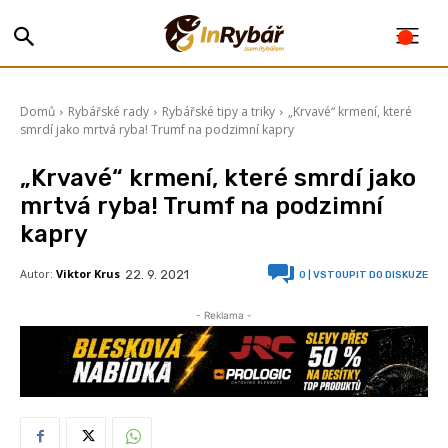
Domů
Rybářské rady
Rybářské tipy a triky
„Krvavé“ krmení, které
smrdí jako mrtvá ryba! Trumf na podzimní kapry
„Krvavé“ krmení, které smrdí jako
mrtvá ryba! Trumf na podzimní
kapry
Autor:
Viktor Krus
22. 9. 2021
0
| VSTOUPIT DO DISKUZE
- Reklama -