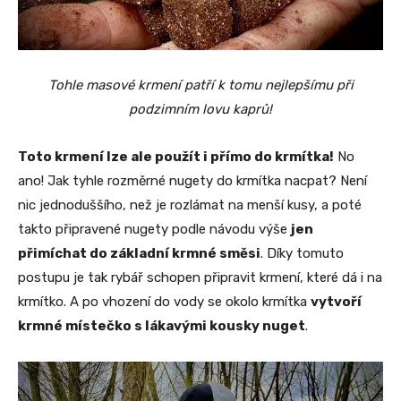
Tohle masové krmení patří k tomu nejlepšímu při
podzimním lovu kaprů!
Toto krmení lze ale použít i přímo do krmítka!
No
ano! Jak tyhle rozměrné nugety do krmítka nacpat? Není
nic jednoduššího, než je rozlámat na menší kusy, a poté
takto připravené nugety podle návodu výše
jen
přimíchat do základní krmné směsi
. Díky tomuto
postupu je tak rybář schopen připravit krmení, které dá i na
krmítko. A po vhození do vody se okolo krmítka
vytvoří
krmné místečko s lákavými kousky nuget
.