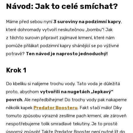
Návod: Jak to celé smíchat?
Máme před sebou nyní
3 suroviny na podzimní kapry
,
které dohromady vytvoří neskutečnou „bombu“! Jak
z těchto surovin připravit zajímavé krmení, které nám
pomůže přilákat podzimní kapry shánějící se po výživné
potravě?
Ten návod je naprosto jednoduchý!
Krok 1
Do kbelíku si nalijeme trochu vody. Tato voda je důležitá
proto, abychom
vytvořili na nugetách „lepkavý“
povrch
. Ale nepředbíhejme! Do trochy vody pak nakapeme
několik kapek
Predator Boosteru
. Fakt stačí málo! Díky
tomuto způsobu výrazně zesílíme pach krmení, ale zároveň
nespotřebujeme tolik smradlavé tekutiny. Je to prostě
úsporný způsob! Takže Predator Booster není nutné lít do