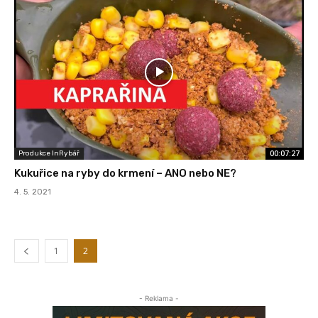
00:07:27
Produkce InRybář
Kukuřice na ryby do krmení – ANO nebo NE?
4. 5. 2021
1
2
- Reklama -