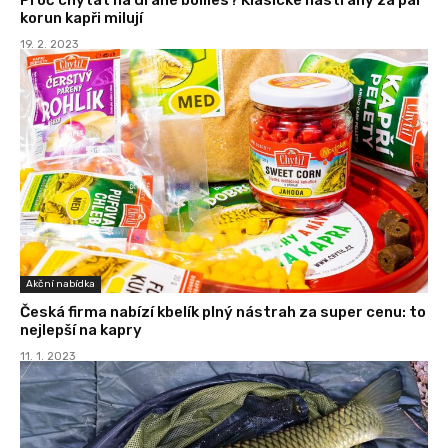
korun kapři milují
19. 2. 2023
Akční nabídka
Česká firma nabízí kbelík plný nástrah za super cenu: to
nejlepší na kapry
11. 1. 2023