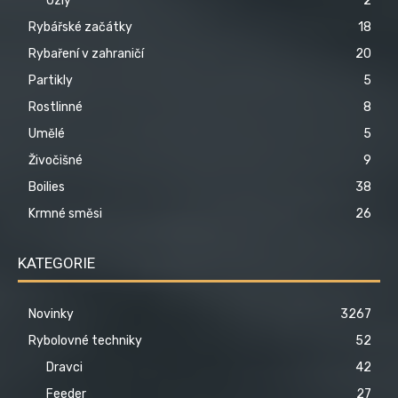
Uzly
2
Rybářské začátky
18
Rybaření v zahraničí
20
Partikly
5
Rostlinné
8
Umělé
5
Živočišné
9
Boilies
38
Krmné směsi
26
KATEGORIE
Novinky
3267
Rybolovné techniky
52
Dravci
42
Feeder
27