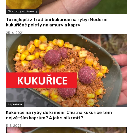
Nástrahy a návnady
To nejlepší z tradiční kukuřice na ryby: Moderní
kukuřičné pelety na amury a kapry
25. 6. 2021
Kaprařina
Kukuřice na ryby do krmení: Chutná kukuřice těm
největším kaprům? A jak s ní krmit?
5. 5. 2021