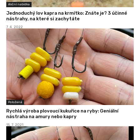
Akční nabídka
Jednoduchý lov kapra na krmítko: Znáte je? 3 účinné
nástrahy, na které si zachytáte
7. 4. 2022
Položená
Rychlá výroba plovoucí kukuřice na ryby: Geniální
nástraha na amury nebo kapry
15. 7. 2021