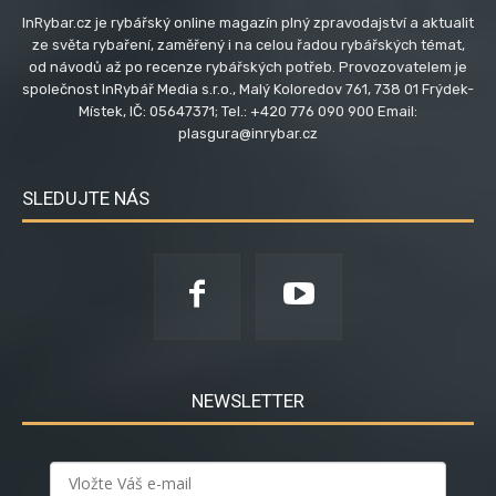
InRybar.cz je rybářský online magazín plný zpravodajství a aktualit
ze světa rybaření, zaměřený i na celou řadou rybářských témat,
od návodů až po recenze rybářských potřeb. Provozovatelem je
společnost InRybář Media s.r.o., Malý Koloredov 761, 738 01 Frýdek-
Místek, IČ: 05647371; Tel.: +420 776 090 900 Email:
plasgura@inrybar.cz
SLEDUJTE NÁS
NEWSLETTER