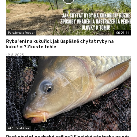
00:21:41
Položená a feeder
Rybaření na kukuřici: jak úspěšně chytat ryby na
kukuřici? Zkuste tohle
19. 5. 2023
Akční nabídka
Proč chytat na drahé boilies? Klasické nástrahy za pár