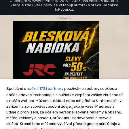
Copyright © www.inrybar.cz 2013 - 2026 | Na veškerý materiál,
který je zde uveřejněný, se vztahují autorská práva. Redakce
InRybar.cz.
- Reklama -
Společně s
našimi 1731 partnery
používáme soubory cookies a
další sledovací technologie sloužící ke zlepšení vašich zkušeností
s naším webem. Můžeme ukládat nebo mít přístup k informacím v
-Reklama-
zařízení a zpracovávat osobní údaje, jako je vaše IP adresa a
údaje o prohlížení, za účelem personalizované reklamy a obsahu,
měření reklamy a obsahu, průzkumu sledovanosti a rozvoje
služeb. Kromě toho můžeme využívat přesné geolokační údaje a