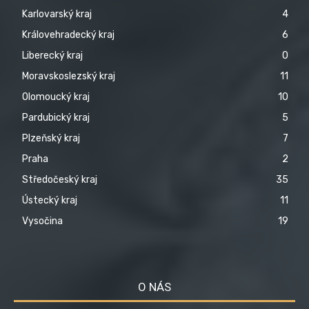
Karlovarský kraj
4
Královehradecký kraj
6
Liberecký kraj
0
Moravskoslezský kraj
11
Olomoucký kraj
10
Pardubický kraj
5
Plzeňský kraj
7
Praha
2
Středočeský kraj
35
Ústecký kraj
11
Vysočina
19
O NÁS