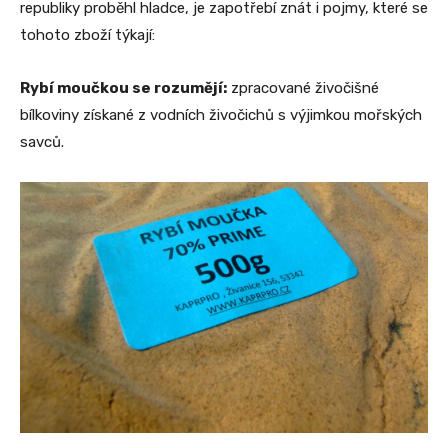
republiky proběhl hladce, je zapotřebí znát i pojmy, které se
tohoto zboží týkají:
Rybí moučkou se rozumějí:
zpracované živočišné
bílkoviny získané z vodních živočichů s výjimkou mořských
savců.