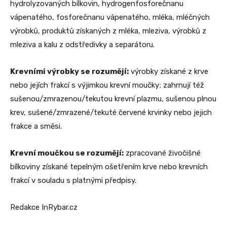
hydrolyzovaných bílkovin, hydrogenfosforečnanu
vápenatého, fosforečnanu vápenatého, mléka, mléčných
výrobků, produktů získaných z mléka, mleziva, výrobků z
mleziva a kalu z odstředivky a separátoru.
Krevními výrobky se rozumějí:
výrobky získané z krve
nebo jejích frakcí s výjimkou krevní moučky; zahrnují též
sušenou/zmrazenou/tekutou krevní plazmu, sušenou plnou
krev, sušené/zmrazené/tekuté červené krvinky nebo jejich
frakce a směsi.
Krevní moučkou se rozumějí:
zpracované živočišné
bílkoviny získané tepelným ošetřením krve nebo krevních
frakcí v souladu s platnými předpisy.
Redakce InRybar.cz