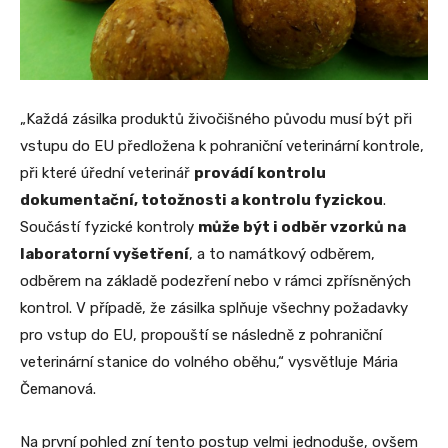
„Každá zásilka produktů živočišného původu musí být při
vstupu do EU předložena k pohraniční veterinární kontrole,
při které úřední veterinář
provádí kontrolu
dokumentační, totožnosti a kontrolu fyzickou
.
Součástí fyzické kontroly
může být i odběr vzorků na
laboratorní vyšetření
, a to namátkový odběrem,
odběrem na základě podezření nebo v rámci zpřísněných
kontrol. V případě, že zásilka splňuje všechny požadavky
pro vstup do EU, propouští se následně z pohraniční
veterinární stanice do volného oběhu,“ vysvětluje Mária
Čemanová.
Na první pohled zní tento postup velmi jednoduše, ovšem