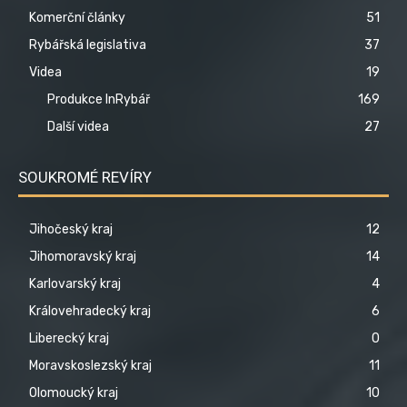
Komerční články
51
Rybářská legislativa
37
Videa
19
Produkce InRybář
169
Další videa
27
SOUKROMÉ REVÍRY
Jihočeský kraj
12
Jihomoravský kraj
14
Karlovarský kraj
4
Královehradecký kraj
6
Liberecký kraj
0
Moravskoslezský kraj
11
Olomoucký kraj
10