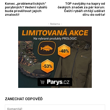
Konec „problematických“
TOP navijáky na kapry od
porybných? Vedení rybářů
českých značek za pár korun:
bude prověřovat jejich
Čeští rybáři chtějí udělat
znalosti!
díru do světa!
- Reklama -
ZANECHAT ODPOVĚĎ