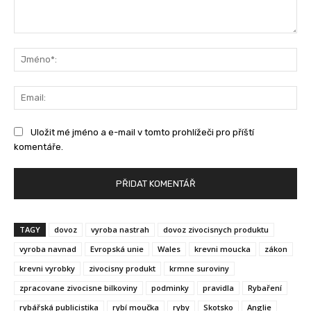
Komentář:
Jm
Ema
Uložit mé jméno a e-mail v tomto prohlížeči pro příští
komentáře.
TAGY
dovoz
vyroba nastrah
dovoz zivocisnych produktu
vyroba navnad
Evropská unie
Wales
krevni moucka
zákon
krevni vyrobky
zivocisny produkt
krmne suroviny
zpracovane zivocisne bilkoviny
podminky
pravidla
Rybaření
rybářská publicistika
rybí moučka
ryby
Skotsko
Anglie