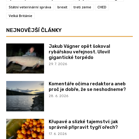
Státní veterinární správa
brexit
treti zeme
CHED
Velká Británie
NEJNOVĚJŠÍ ČLÁNKY
Jakub Vágner opět šokoval
rybářskou veřejnost. Ulovil
gigantické torpédo
29. 7. 2026
Komentáře očima redaktora aneb
proč je dobře, že se neshodneme?
28. 6. 2026
Křupavé a slizké tajemství: jak
správně připravit tygří ořech?
17. 6. 2026