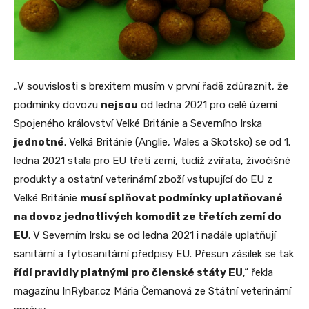
„V souvislosti s brexitem musím v první řadě zdůraznit, že
podmínky dovozu
nejsou
od ledna 2021 pro celé území
Spojeného království Velké Británie a Severního Irska
jednotné
. Velká Británie (Anglie, Wales a Skotsko) se od 1.
ledna 2021 stala pro EU třetí zemí, tudíž zvířata, živočišné
produkty a ostatní veterinární zboží vstupující do EU z
Velké Británie
musí splňovat podmínky uplatňované
na dovoz jednotlivých komodit ze třetích zemí do
EU
. V Severním Irsku se od ledna 2021 i nadále uplatňují
sanitární a fytosanitární předpisy EU. Přesun zásilek se tak
řídí pravidly platnými pro členské státy EU
,“ řekla
magazínu InRybar.cz Mária Čemanová ze Státní veterinární