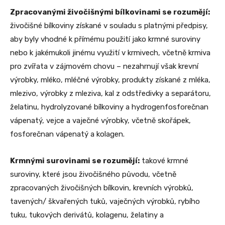
Zpracovanými živočišnými bílkovinami se rozumějí:
živočišné bílkoviny získané v souladu s platnými předpisy,
aby byly vhodné k přímému použití jako krmné suroviny
nebo k jakémukoli jinému využití v krmivech, včetně krmiva
pro zvířata v zájmovém chovu – nezahrnují však krevní
výrobky, mléko, mléčné výrobky, produkty získané z mléka,
mlezivo, výrobky z mleziva, kal z odstředivky a separátoru,
želatinu, hydrolyzované bílkoviny a hydrogenfosforečnan
vápenatý, vejce a vaječné výrobky, včetně skořápek,
fosforečnan vápenatý a kolagen.
Krmnými surovinami se rozumějí:
takové krmné
suroviny, které jsou živočišného původu, včetně
zpracovaných živočišných bílkovin, krevních výrobků,
tavených/ škvařených tuků, vaječných výrobků, rybího
tuku, tukových derivátů, kolagenu, želatiny a