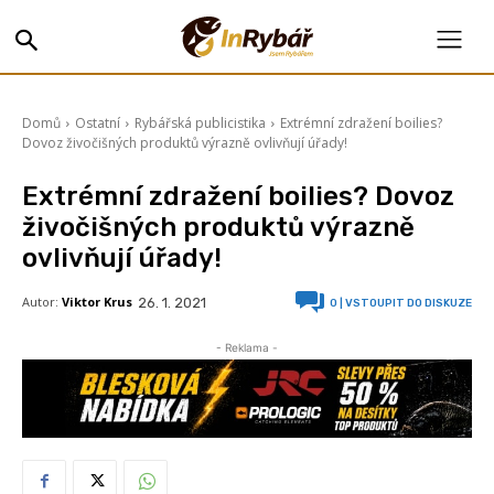
Domů
Ostatní
Rybářská publicistika
Extrémní zdražení boilies?
Dovoz živočišných produktů výrazně ovlivňují úřady!
Extrémní zdražení boilies? Dovoz
živočišných produktů výrazně
ovlivňují úřady!
Autor:
Viktor Krus
26. 1. 2021
0
| VSTOUPIT DO DISKUZE
- Reklama -