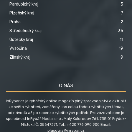
Pardubický kraj
5
Plzeňský kraj
7
Praha
2
Středočeský kraj
35
Ústecký kraj
11
Vysočina
19
Zlínský kraj
9
O NÁS
InRybar.cz je rybářský online magazín plný zpravodajství a aktualit
ze světa rybaření, zaměřený i na celou řadou rybářských témat,
od návodů až po recenze rybářských potřeb. Provozovatelem je
společnost InRybář Media s.r.o., Malý Koloredov 761, 738 01 Frýdek-
Místek, IČ: 05647371; Tel.: +420 776 090 900 Email:
plasgura@inrybar.cz