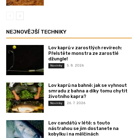
NEJNOVĚJŠÍ TECHNIKY
Lov kaprů v zarostlých revírech:
Přelstěte monstra ze zarostlé
džungle!
5. 8. 2026
Novinky
Lov kaprů na bahně: jak se vyhnout
smradu z bahna a díky tomu chytit
životního kapra?
26. 7. 2026
Novinky
Lov candátů v létě: s touto
nástrahou se jim dostanete na
kobylku i na mělčinách