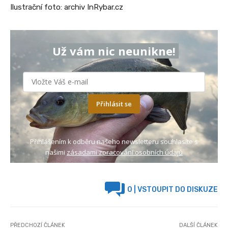
Ilustrační foto: archiv InRybar.cz
Už vám nic neunikne!
Přihlásit se
Přihlášením k odběru našeho newsletteru souhlasíte s
našimi
zásadami zpracování osobních údajů
0
| VSTOUPIT DO DISKUZE
PŘEDCHOZÍ ČLÁNEK
DALŠÍ ČLÁNEK