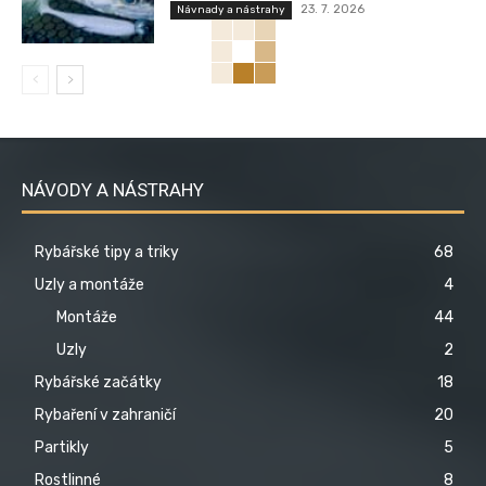
23. 7. 2026
Návnady a nástrahy
NÁVODY A NÁSTRAHY
Rybářské tipy a triky
68
Uzly a montáže
4
Montáže
44
Uzly
2
Rybářské začátky
18
Rybaření v zahraničí
20
Partikly
5
Rostlinné
8