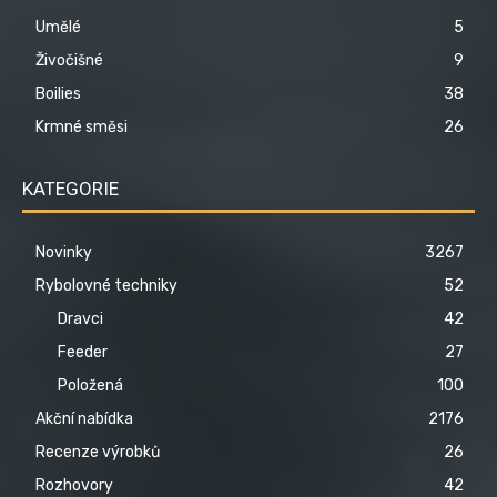
Umělé
5
Živočišné
9
Boilies
38
Krmné směsi
26
KATEGORIE
Novinky
3267
Rybolovné techniky
52
Dravci
42
Feeder
27
Položená
100
Akční nabídka
2176
Recenze výrobků
26
Rozhovory
42