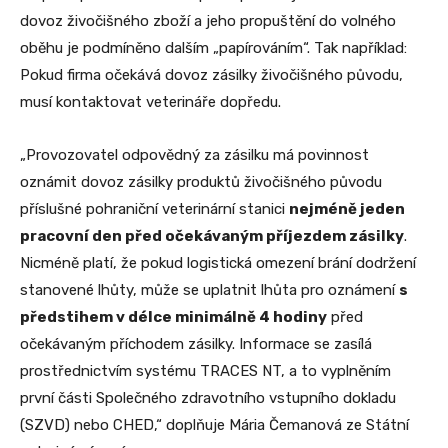
dovoz živočišného zboží a jeho propuštění do volného
oběhu je podmíněno dalším „papírováním“. Tak například:
Pokud firma očekává dovoz zásilky živočišného původu,
musí kontaktovat veterináře dopředu.
„Provozovatel odpovědný za zásilku má povinnost
oznámit dovoz zásilky produktů živočišného původu
příslušné pohraniční veterinární stanici
nejméně jeden
pracovní den před očekávaným příjezdem zásilky
.
Nicméně platí, že pokud logistická omezení brání dodržení
stanovené lhůty, může se uplatnit lhůta pro oznámení
s
předstihem v délce minimálně 4 hodiny
před
očekávaným příchodem zásilky. Informace se zasílá
prostřednictvím systému TRACES NT, a to vyplněním
první části Společného zdravotního vstupního dokladu
(SZVD) nebo CHED,“ doplňuje Mária Čemanová ze Státní