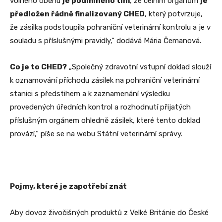
volného oběhu
je podmíněno tím
, že celním orgánům
je
předložen řádně finalizovaný CHED
, který potvrzuje,
že zásilka podstoupila pohraniční veterinární kontrolu a je v
souladu s příslušnými pravidly,“ dodává Mária Čemanová.
Co je to CHED?
„Společný zdravotní vstupní doklad slouží
k oznamování příchodu zásilek na pohraniční veterinární
stanici s předstihem a k zaznamenání výsledku
provedených úředních kontrol a rozhodnutí přijatých
příslušným orgánem ohledně zásilek, které tento doklad
provází,“ píše se na webu Státní veterinární správy.
Pojmy, které je zapotřebí znát
Aby dovoz živočišných produktů z Velké Británie do České