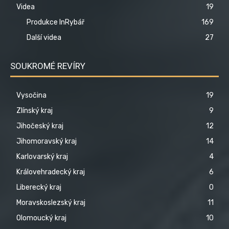
Videa
19
Produkce InRybář
169
Další videa
27
SOUKROMÉ REVÍRY
Vysočina
19
Zlínský kraj
9
Jihočeský kraj
12
Jihomoravský kraj
14
Karlovarský kraj
4
Královehradecký kraj
6
Liberecký kraj
0
Moravskoslezský kraj
11
Olomoucký kraj
10