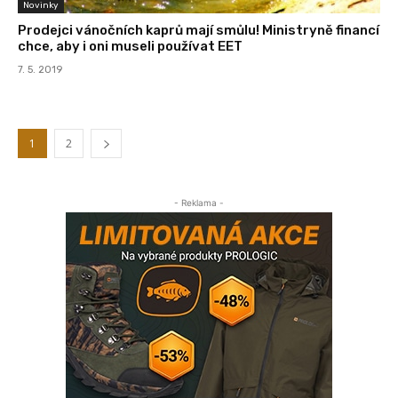
Novinky
Prodejci vánočních kaprů mají smůlu! Ministryně financí
chce, aby i oni museli používat EET
7. 5. 2019
1
2
- Reklama -