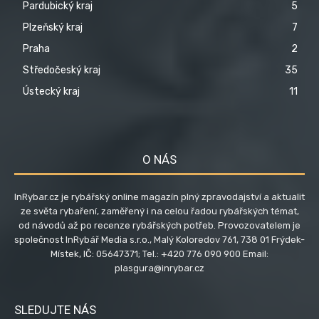
Pardubický kraj
5
Plzeňský kraj
7
Praha
2
Středočeský kraj
35
Ústecký kraj
11
O NÁS
InRybar.cz je rybářský online magazín plný zpravodajství a aktualit
ze světa rybaření, zaměřený i na celou řadou rybářských témat,
od návodů až po recenze rybářských potřeb. Provozovatelem je
společnost InRybář Media s.r.o., Malý Koloredov 761, 738 01 Frýdek-
Místek, IČ: 05647371; Tel.: +420 776 090 900 Email:
plasgura@inrybar.cz
SLEDUJTE NÁS