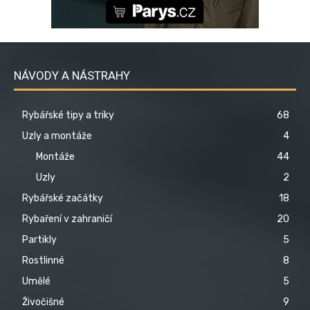
NÁVODY A NÁSTRAHY
Rybářské tipy a triky
68
Uzly a montáže
4
Montáže
44
Uzly
2
Rybářské začátky
18
Rybaření v zahraničí
20
Partikly
5
Rostlinné
8
Umělé
5
Živočišné
9