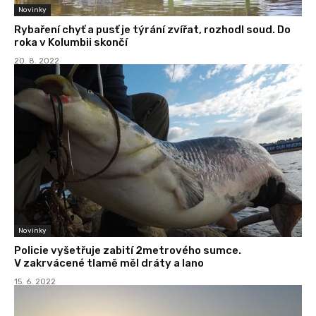
Novinky
Rybaření chyť a pusť je týrání zvířat, rozhodl soud. Do
roka v Kolumbii skončí
20. 8. 2022
Novinky
Policie vyšetřuje zabití 2metrového sumce.
V zakrvácené tlamě měl dráty a lano
15. 6. 2022