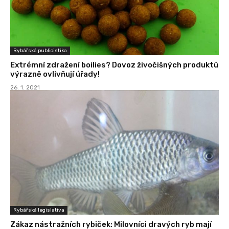
Rybářská publicistika
Extrémní zdražení boilies? Dovoz živočišných produktů
výrazně ovlivňují úřady!
26. 1. 2021
Rybářská legislativa
Zákaz nástražních rybiček: Milovníci dravých ryb mají