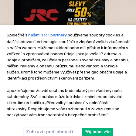
Společně s
našimi 1731 partnery
používáme soubory cookies a
další sledovací technologie sloužící ke zlepšení vašich zkušeností
s naším webem. Můžeme ukládat nebo mít přístup k informacím v
-Reklama-
zařízení a zpracovávat osobní údaje, jako je vaše IP adresa a
údaje o prohlížení, za účelem personalizované reklamy a obsahu,
měření reklamy a obsahu, průzkumu sledovanosti a rozvoje
služeb. Kromě toho můžeme využívat přesné geolokační údaje a
identifikaci prostřednictvím skenování zařízení.
Upozorňujeme, že váš souhlas bude platný pro všechny naše
subdomény. Svůj souhlas můžete kdykoli změnit nebo odvolat
kliknutím na tlačítko „Předvolby souhlasu” v dolní části
obrazovky. Respektujeme vaše rozhodnutí a zavazujeme se
poskytovat vám transparentní a bezpečné prohlížení.”
Zobrazit podrobnosti
Přijímám vše