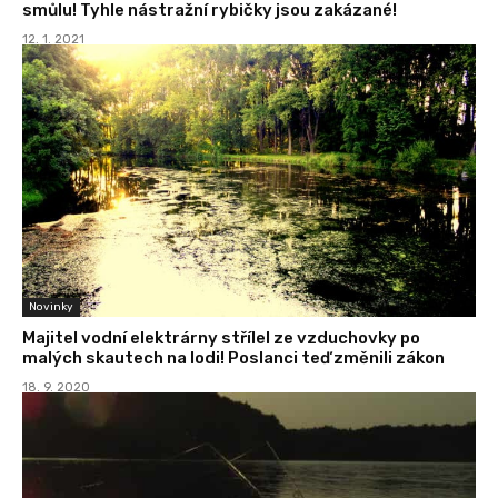
smůlu! Tyhle nástražní rybičky jsou zakázané!
12. 1. 2021
Novinky
Majitel vodní elektrárny střílel ze vzduchovky po
malých skautech na lodi! Poslanci teď změnili zákon
18. 9. 2020