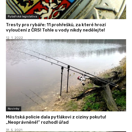
Rybářská legislativa
Tresty pro rybáře: 11 prohřešků, za které hrozí
vyloučení z ČRS! Tohle u vody nikdy nedělejte!
12. 1. 2022
Novinky
Městská policie dala pytlákovi z ciziny pokutu!
„Neoprávněné!“ rozhodl úřad
31. 5. 2021