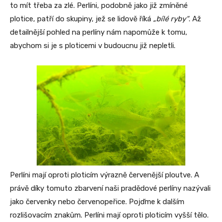
to mít třeba za zlé. Perlíni, podobně jako již zmíněné
plotice, patří do skupiny, jež se lidově říká
„bílé ryby“
. Až
detailnější pohled na perlíny nám napomůže k tomu,
abychom si je s ploticemi v budoucnu již nepletli.
Perlíni mají oproti ploticím výrazně červenější ploutve. A
právě díky tomuto zbarvení naši pradědové perlíny nazývali
jako červenky nebo červenopeřice. Pojďme k dalším
rozlišovacím znakům. Perlíni mají oproti ploticím vyšší tělo.