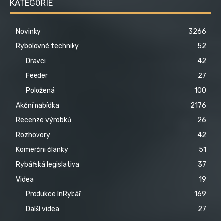
KATEGORIE
Novinky
3266
Rybolovné techniky
52
Dravci
42
Feeder
27
Položená
100
Akční nabídka
2176
Recenze výrobků
26
Rozhovory
42
Komerční články
51
Rybářská legislativa
37
Videa
19
Produkce InRybář
169
Další videa
27