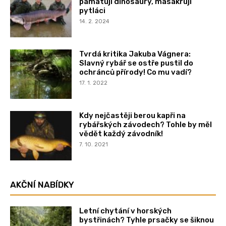
pamatují dinosaury, masakrují
pytláci
14. 2. 2024
Tvrdá kritika Jakuba Vágnera:
Slavný rybář se ostře pustil do
ochránců přírody! Co mu vadí?
17. 1. 2022
Kdy nejčastěji berou kapři na
rybářských závodech? Tohle by měl
vědět každý závodník!
7. 10. 2021
AKČNÍ NABÍDKY
Letní chytání v horských
bystřinách? Tyhle prsačky se šiknou