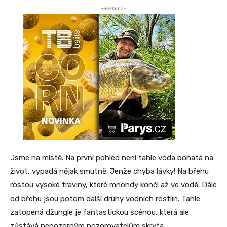
-Reklama-
Jsme na místě. Na první pohled není tahle voda bohatá na
život, vypadá nějak smutně. Jenže chyba lávky! Na břehu
rostou vysoké traviny, které mnohdy končí až ve vodě. Dále
od břehu jsou potom další druhy vodních rostlin. Tahle
zatopená džungle je fantastickou scénou, která ale
zůstává nepozorným pozorovatelům skryta.