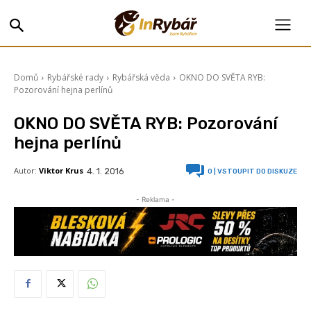
Domů
Rybářské rady
Rybářská věda
OKNO DO SVĚTA RYB:
Pozorování hejna perlínů
OKNO DO SVĚTA RYB: Pozorování
hejna perlínů
Autor:
Viktor Krus
4. 1. 2016
0
| VSTOUPIT DO DISKUZE
- Reklama -