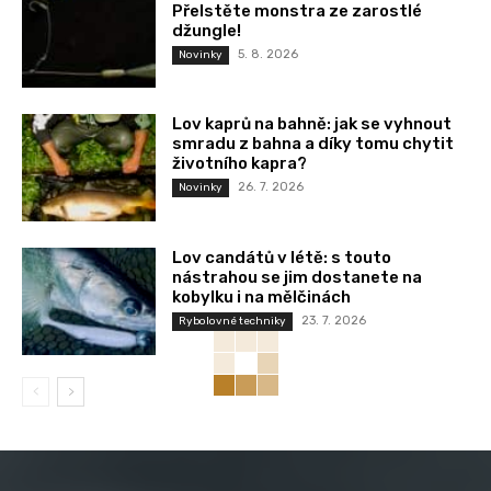
Přelstěte monstra ze zarostlé
džungle!
5. 8. 2026
Novinky
Lov kaprů na bahně: jak se vyhnout
smradu z bahna a díky tomu chytit
životního kapra?
26. 7. 2026
Novinky
Lov candátů v létě: s touto
nástrahou se jim dostanete na
kobylku i na mělčinách
23. 7. 2026
Rybolovné techniky