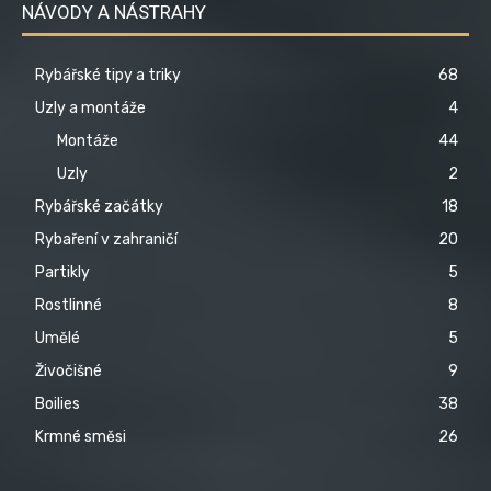
NÁVODY A NÁSTRAHY
Rybářské tipy a triky
68
Uzly a montáže
4
Montáže
44
Uzly
2
Rybářské začátky
18
Rybaření v zahraničí
20
Partikly
5
Rostlinné
8
Umělé
5
Živočišné
9
Boilies
38
Krmné směsi
26