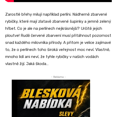
Zarostlé břehy milují například perlíni. Nádherně zbarvené
rybičky, které mají zlatavě zbarvené šupinky a jemně zelený
hřbet. Co je ale na perlínech nejkrásnější? Určitě jejich
ploutve! Rudě červené zbarvení musí přitáhnout pozornost
snad každého milovníka přírody. A přitom je velice zajímavé
to, že o perlínech toho široká veřejnost moc neví. Vlastně,
mnoho lidí ani neví, že tyhle rybičky v našich vodách
vlastně žijí. Jaká škoda…
- Reklama -