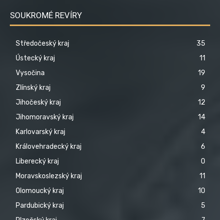
SOUKROMÉ REVÍRY
Středočeský kraj
35
Ústecký kraj
11
Vysočina
19
Zlínský kraj
9
Jihočeský kraj
12
Jihomoravský kraj
14
Karlovarský kraj
4
Královehradecký kraj
6
Liberecký kraj
0
Moravskoslezský kraj
11
Olomoucký kraj
10
Pardubický kraj
5