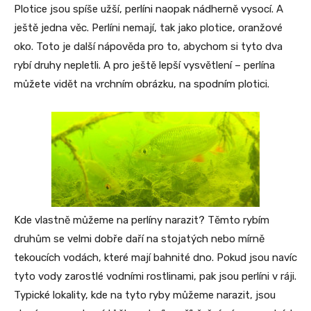
Plotice jsou spíše užší, perlíni naopak nádherně vysocí. A
ještě jedna věc. Perlíni nemají, tak jako plotice, oranžové
oko. Toto je další nápověda pro to, abychom si tyto dva
rybí druhy nepletli. A pro ještě lepší vysvětlení – perlína
můžete vidět na vrchním obrázku, na spodním plotici.
Kde vlastně můžeme na perlíny narazit? Těmto rybím
druhům se velmi dobře daří na stojatých nebo mírně
tekoucích vodách, které mají bahnité dno. Pokud jsou navíc
tyto vody zarostlé vodními rostlinami, pak jsou perlíni v ráji.
Typické lokality, kde na tyto ryby můžeme narazit, jsou