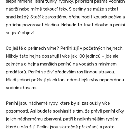
slepá ramena, lesní tůňky, rybníky, příbřežní pásma vodních
nádrží nebo mírně tekoucí řeky. S perlíny se může setkat
snad každý. Stačí k zarostlému břehu hodit kousek pečiva a
potichu pozorovat hladinu. Nebude to trvat dlouho a perlíni
se jistě objeví.
Co ještě o perlínech víme? Perlíni žijí v početných hejnech.
Někdy tato hejna dosahují i více jak 100 jedinců – jde ale
zejména o hejna menších perlínů na vodách s minimem
predátorů. Perlíni se živí především rostlinnou stravou.
Mladí jedinci požírají plankton, odrostlejší ryby nepohrdnou
vodními řasami.
Perlíni jsou nádherné ryby, které by si zasloužily více
pozornosti. Asi budete souhlasit s tím, že právě perlíni díky
jejich nádhernému zbarvení, patří k nejkrásnějším rybám,
které u nás žijí. Perlíni jsou skutečně překrásní, a proto