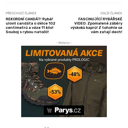
PŘEDCHOZÍ ČLÁNEK
DALŠÍ ČLÁNEK
REKORDNÍ CANDÁT! Rybář
FASCINUJÍCÍ RYBÁŘSKÉ
ulovil candáta o délce 102
VIDEO: Zpomalené záběry
centimetrů a váze 11 kilo!
výskoků kaprů! Z tohohle se
Souboj s rybou natočil!
vám zatají dech!
- Reklama -