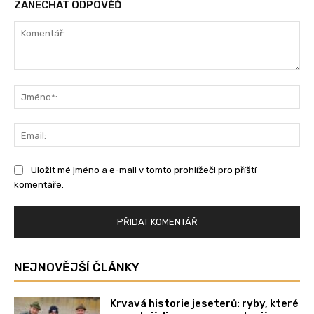
ZANECHAT ODPOVĚĎ
Komentář:
Jm
Ema
Uložit mé jméno a e-mail v tomto prohlížeči pro příští
komentáře.
NEJNOVĚJŠÍ ČLÁNKY
Krvavá historie jeseterů: ryby, které