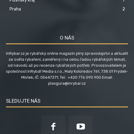
Plzeňský kraj
7
Praha
2
O NÁS
InRybar.cz je rybářský online magazín plný zpravodajství a aktualit
ze světa rybaření, zaměřený i na celou řadou rybářských témat,
od návodů až po recenze rybářských potřeb. Provozovatelem je
společnost InRybář Media s.r.o., Malý Koloredov 761, 738 01 Frýdek-
Místek, IČ: 05647371; Tel.: +420 776 090 900 Email:
plasgura@inrybar.cz
SLEDUJTE NÁS