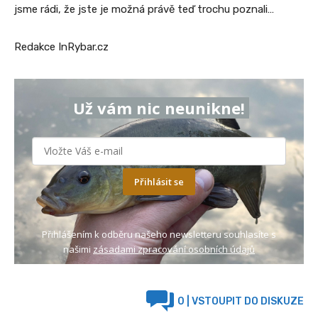
jsme rádi, že jste je možná právě teď trochu poznali…
Redakce InRybar.cz
Už vám nic neunikne!
Přihlásit se
Přihlášením k odběru našeho newsletteru souhlasíte s
našimi
zásadami zpracování osobních údajů
0
| VSTOUPIT DO DISKUZE