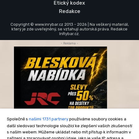
Etický kodex
Redakce
Copyright © www.inrybar.cz 2013 - 2026 | Na veškerý materiál,
který je zde uveřejněný, se vztahují autorská práva. Redakce
InRybar.cz.
- Reklama -
Společně s
našimi 1731 partnery
používáme soubory cookies a
další sledovací technologie sloužící ke zlepšení vašich zkušeností
s naším webem. Můžeme ukládat nebo mít přístup k informacím v
-Reklama-
zařízení a zpracovávat osobní údaje, jako je vaše IP adresa a