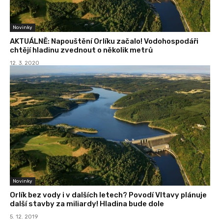
Novinky
AKTUÁLNĚ: Napouštění Orlíku začalo! Vodohospodáři
chtějí hladinu zvednout o několik metrů
12. 3. 2020
Novinky
Orlík bez vody i v dalších letech? Povodí Vltavy plánuje
další stavby za miliardy! Hladina bude dole
5. 12. 2019