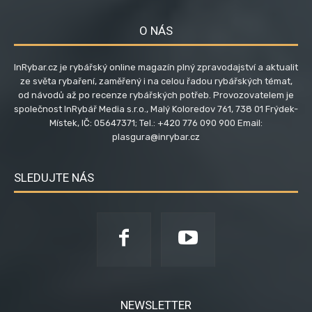
O NÁS
InRybar.cz je rybářský online magazín plný zpravodajství a aktualit
ze světa rybaření, zaměřený i na celou řadou rybářských témat,
od návodů až po recenze rybářských potřeb. Provozovatelem je
společnost InRybář Media s.r.o., Malý Koloredov 761, 738 01 Frýdek-
Místek, IČ: 05647371; Tel.: +420 776 090 900 Email:
plasgura@inrybar.cz
SLEDUJTE NÁS
NEWSLETTER