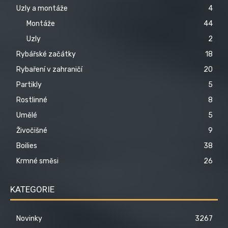
Uzly a montáže
4
Montáže
44
Uzly
2
Rybářské začátky
18
Rybaření v zahraničí
20
Partikly
5
Rostlinné
8
Umělé
5
Živočišné
9
Boilies
38
Krmné směsi
26
KATEGORIE
Novinky
3267