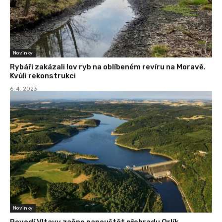
Novinky
Rybáři zakázali lov ryb na oblíbeném revíru na Moravě.
Kvůli rekonstrukci
6. 4. 2023
Novinky
Povodí Vltavy začne napouštět přehradu Orlík.