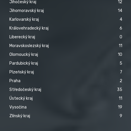
Jihočeský kraj
12
Jihomoravský kraj
14
Karlovarský kraj
4
Královehradecký kraj
6
Liberecký kraj
0
Moravskoslezský kraj
11
Olomoucký kraj
10
Pardubický kraj
5
Plzeňský kraj
7
Praha
2
Středočeský kraj
35
Ústecký kraj
11
Vysočina
19
Zlínský kraj
9