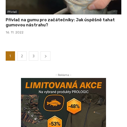
Přívlač
Přívlač na gumu pro začátečníky: Jak úspěšně tahat
gumovou nástrahu?
16. 11. 2022
1
2
3
- Reklama -