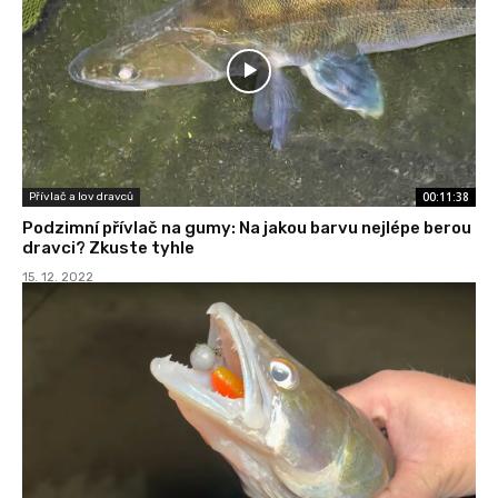
00:11:38
Přívlač a lov dravců
Podzimní přívlač na gumy: Na jakou barvu nejlépe berou
dravci? Zkuste tyhle
15. 12. 2022