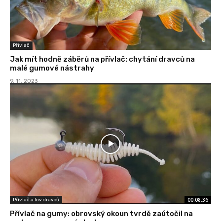
Přívlač
Jak mít hodně záběrů na přívlač: chytání dravců na
malé gumové nástrahy
9. 11. 2023
00:08:36
Přívlač a lov dravců
Přívlač na gumy: obrovský okoun tvrdě zaútočil na