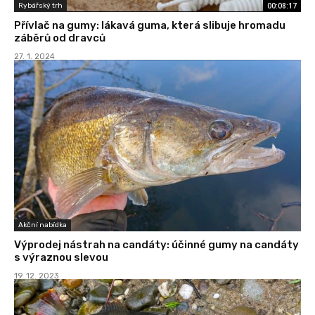
00:08:17
Rybářský trh
Přívlač na gumy: lákavá guma, která slibuje hromadu
záběrů od dravců
27. 1. 2024
Akční nabídka
Výprodej nástrah na candáty: účinné gumy na candáty
s výraznou slevou
19. 12. 2023