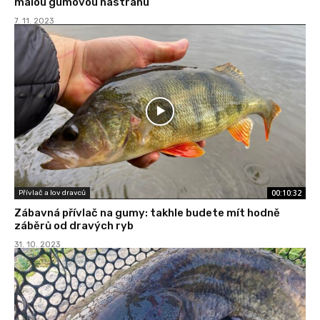
malou gumovou nástrahu
7. 11. 2023
00:10:32
Přívlač a lov dravců
Zábavná přívlač na gumy: takhle budete mít hodně
záběrů od dravých ryb
31. 10. 2023