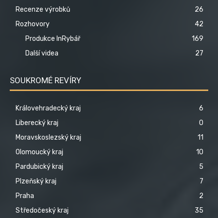
Recenze výrobků
26
Rozhovory
42
Produkce InRybář
169
Další videa
27
SOUKROMÉ REVÍRY
Královehradecký kraj
6
Liberecký kraj
0
Moravskoslezský kraj
11
Olomoucký kraj
10
Pardubický kraj
5
Plzeňský kraj
7
Praha
2
Středočeský kraj
35