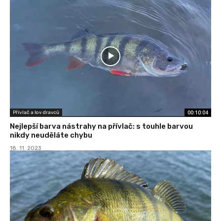
00:10:04
Přívlač a lov dravců
Nejlepší barva nástrahy na přívlač: s touhle barvou
nikdy neuděláte chybu
18. 11. 2023