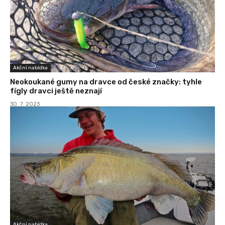
Akční nabídka
Neokoukané gumy na dravce od české značky: tyhle
fígly dravci ještě neznají
30. 7. 2023
Akční nabídka