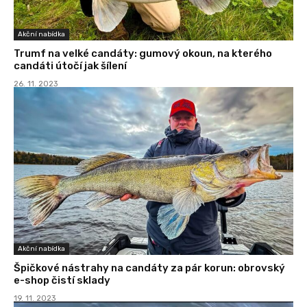
Akční nabídka
Trumf na velké candáty: gumový okoun, na kterého
candáti útočí jak šílení
26. 11. 2023
Akční nabídka
Špičkové nástrahy na candáty za pár korun: obrovský
e-shop čistí sklady
19. 11. 2023