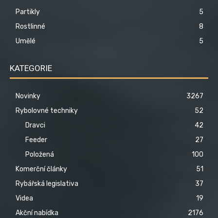
Partikly
5
Rostlinné
8
Umělé
5
KATEGORIE
Novinky
3267
Rybolovné techniky
52
Dravci
42
Feeder
27
Položená
100
Komerční články
51
Rybářská legislativa
37
Videa
19
Akční nabídka
2176