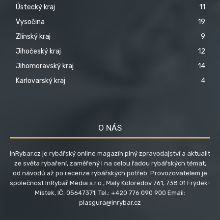
Ústecký kraj
11
Vysočina
19
Zlínský kraj
9
Jihočeský kraj
12
Jihomoravský kraj
14
Karlovarský kraj
4
O NÁS
InRybar.cz je rybářský online magazín plný zpravodajství a aktualit
ze světa rybaření, zaměřený i na celou řadou rybářských témat,
od návodů až po recenze rybářských potřeb. Provozovatelem je
společnost InRybář Media s.r.o., Malý Koloredov 761, 738 01 Frýdek-
Místek, IČ: 05647371; Tel.: +420 776 090 900 Email:
plasgura@inrybar.cz