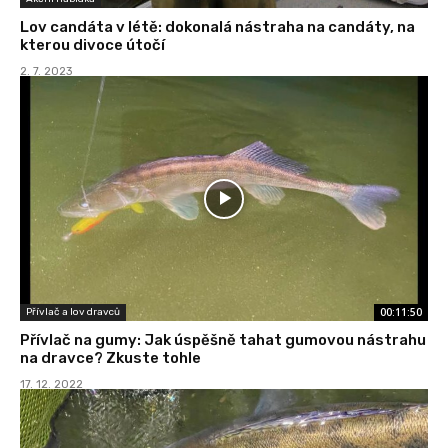
Lov candáta v létě: dokonalá nástraha na candáty, na
kterou divoce útočí
2. 7. 2023
00:11:50
Přívlač a lov dravců
Přívlač na gumy: Jak úspěšně tahat gumovou nástrahu
na dravce? Zkuste tohle
17. 12. 2022