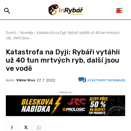
Domů
Novinky
Katastrofa na Dyji: Rybáři vytáhli už 40 tun mrtvých
ryb, další jsou...
Katastrofa na Dyji: Rybáři vytáhli
už 40 tun mrtvých ryb, další jsou
ve vodě
Autor:
Viktor Krus
27. 7. 2022
0
| VSTOUPIT DO DISKUZE
- Reklama -