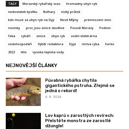
TAGY
Moravský rybářský svaz
hromadny uhyn ryb
nedostatek kyslíku
Bulhary
nízký průtok
kdo muze za uhyn ryb na Dyji
Nové Mlýny
premnozeni sinic
novinky
proc jsou sinice skodlive
Povodí Moravy
Podivin
řeka
rybáři
sinice
úhyn ryb
vodní elektrárna
vodohospodáři
Výběr redaktora
Dyje
mrtva ryba
horko
2022
léto
vysoka teplota vody
NEJNOVĚJŠÍ ČLÁNKY
Půvabná rybářka chytila
gigantického pstruha. Zřejmě se
jedná o rekord!
6. 8. 2026
Lov kaprů v zarostlých revírech:
Přelstěte monstra ze zarostlé
džungle!