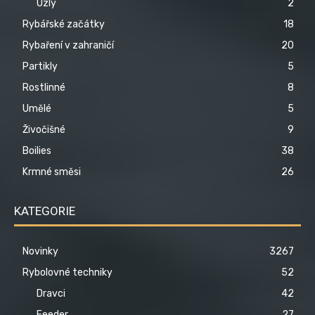
Uzly
2
Rybářské začátky
18
Rybaření v zahraničí
20
Partikly
5
Rostlinné
8
Umělé
5
Živočišné
9
Boilies
38
Krmné směsi
26
KATEGORIE
Novinky
3267
Rybolovné techniky
52
Dravci
42
Feeder
27