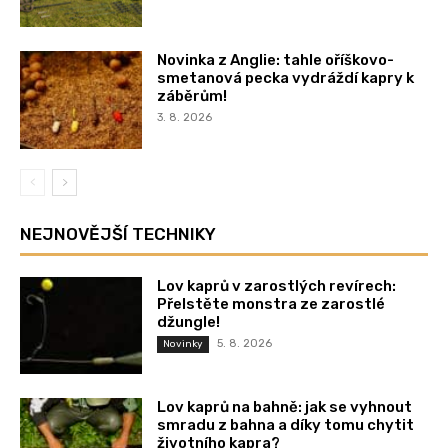
Novinka z Anglie: tahle oříškovo-
smetanová pecka vydráždí kapry k
záběrům!
3. 8. 2026
NEJNOVĚJŠÍ TECHNIKY
Lov kaprů v zarostlých revírech:
Přelstěte monstra ze zarostlé
džungle!
5. 8. 2026
Novinky
Lov kaprů na bahně: jak se vyhnout
smradu z bahna a díky tomu chytit
životního kapra?