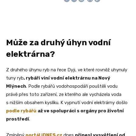
Může za druhý úhyn vodní
elektrárna?
Z druhého úhynu ryb na řece Dyji, ve které rovněž uhynuly
tuny ryb
, rybáři viní vodní elektrárnu na Nový
Mlýnech
. Podle rybářů vodohospodáři pouštěli vodu
právě přes toto zařízení, ze kterého ale vycházela voda
s nižším obsahem kyslíku. K vypnutí vodní elektrárny došlo
podle rybářů
až ve spolupráci s orgány pro životní
prostředí
.
Zmíněný
portál iDNES.cz
dnes
přinesl vysvětlení od