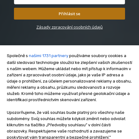
Přihlásit se
Zásady zpracování osobních údajů
Společně s
našimi 1731 partnery
používáme soubory cookies a
další sledovací technologie sloužící ke zlepšení vašich zkušeností
s naším webem. Můžeme ukládat nebo mít přístup k informacím v
O nás
zařízení a zpracovávat osobní údaje, jako je vaše IP adresa a
Kontakt
údaje o prohlížení, za účelem personalizované reklamy a obsahu,
Reklama
měření reklamy a obsahu, průzkumu sledovanosti a rozvoje
služeb. Kromě toho můžeme využívat přesné geolokační údaje a
Zásady soukromí
identifikaci prostřednictvím skenování zařízení.
Privacy policy
Cookies
Upozorňujeme, že váš souhlas bude platný pro všechny naše
subdomény. Svůj souhlas můžete kdykoli změnit nebo odvolat
Etický kodex
kliknutím na tlačítko „Předvolby souhlasu” v dolní části
Redakce
obrazovky. Respektujeme vaše rozhodnutí a zavazujeme se
poskytovat vám transparentní a bezpečné prohlížení.”