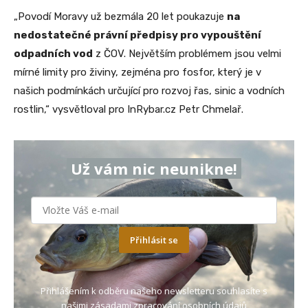
„Povodí Moravy už bezmála 20 let poukazuje
na
nedostatečné právní předpisy pro vypouštění
odpadních vod
z ČOV. Největším problémem jsou velmi
mírné limity pro živiny, zejména pro fosfor, který je v
našich podmínkách určující pro rozvoj řas, sinic a vodních
rostlin,“ vysvětloval pro InRybar.cz Petr Chmelař.
Už vám nic neunikne!
Přihlásit se
Přihlášením k odběru našeho newsletteru souhlasíte s
našimi
zásadami zpracování osobních údajů