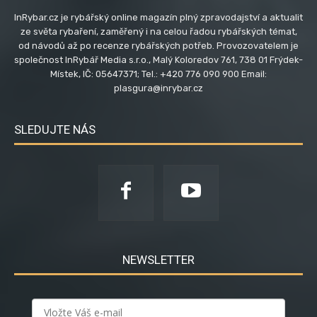
InRybar.cz je rybářský online magazín plný zpravodajství a aktualit
ze světa rybaření, zaměřený i na celou řadou rybářských témat,
od návodů až po recenze rybářských potřeb. Provozovatelem je
společnost InRybář Media s.r.o., Malý Koloredov 761, 738 01 Frýdek-
Místek, IČ: 05647371; Tel.: +420 776 090 900 Email:
plasgura@inrybar.cz
SLEDUJTE NÁS
NEWSLETTER