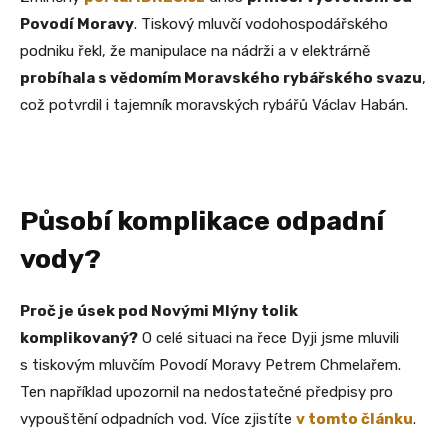
Povodí Moravy
. Tiskový mluvčí vodohospodářského
podniku řekl, že manipulace na nádrži a v elektrárně
probíhala s vědomím Moravského rybářského svazu
,
což potvrdil i tajemník moravských rybářů Václav Habán.
Působí komplikace odpadní
vody?
Proč je úsek pod Novými Mlýny tolik
komplikovaný?
O celé situaci na řece Dyji jsme mluvili
s tiskovým mluvčím Povodí Moravy Petrem Chmelařem.
Ten například upozornil na nedostatečné předpisy pro
vypouštění odpadních vod. Více zjistíte
v tomto článku
.