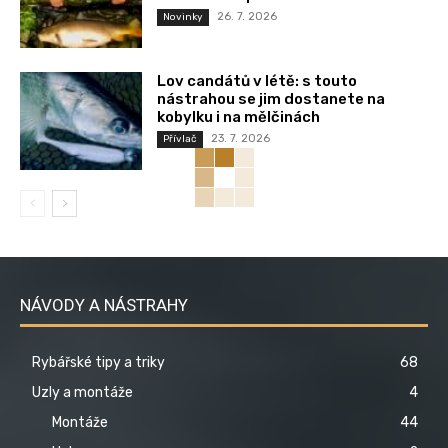
26. 7. 2026
Novinky
Lov candátů v létě: s touto
nástrahou se jim dostanete na
kobylku i na mělčinách
23. 7. 2026
Přívlač
NÁVODY A NÁSTRAHY
Rybářské tipy a triky
68
Uzly a montáže
4
Montáže
44