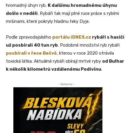
hromadný úhyn ryb.
K dalšímu hromadnému úhynu
došlo v neděli
. Rybáři tak mají plné ruce práce s rybími
mršinami, které pokryly hladinu řeky Dyje.
Podle zpravodajského
portálu iDNES.cz
rybáři s hasiči
už posbírali 40 tun ryb
. Podobné množství ryb rybáři
posbírali v řece Bečvě
, kterou v roce 2020 otrávila
toxická látka. Aktuálně rybáři sbírají mrtvé ryby
od Bulhar
k několik kilometrů vzdálenému Podivínu
.
- Reklama -