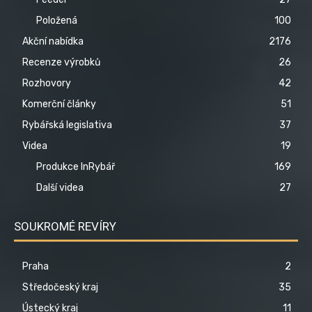
Položená
100
Akční nabídka
2176
Recenze výrobků
26
Rozhovory
42
Komerční články
51
Rybářská legislativa
37
Videa
19
Produkce InRybář
169
Další videa
27
SOUKROMÉ REVÍRY
Praha
2
Středočeský kraj
35
Ústecký kraj
11