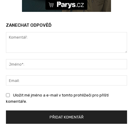
ZANECHAT ODPOVĚĎ
Komentář:
Jm
Ema
Uložit mé jméno a e-mail v tomto prohlížeči pro příští
komentáře.