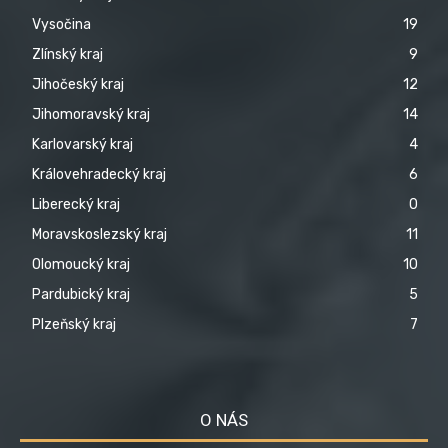
Vysočina
19
Zlínský kraj
9
Jihočeský kraj
12
Jihomoravský kraj
14
Karlovarský kraj
4
Královehradecký kraj
6
Liberecký kraj
0
Moravskoslezský kraj
11
Olomoucký kraj
10
Pardubický kraj
5
Plzeňský kraj
7
O NÁS