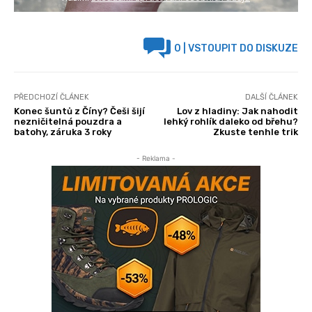
0
| VSTOUPIT DO DISKUZE
PŘEDCHOZÍ ČLÁNEK
DALŠÍ ČLÁNEK
Konec šuntů z Číny? Češi šijí
Lov z hladiny: Jak nahodit
nezničitelná pouzdra a
lehký rohlík daleko od břehu?
batohy, záruka 3 roky
Zkuste tenhle trik
- Reklama -