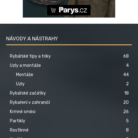
NÁVODY A NÁSTRAHY
Rybářské tipy a triky
68
Uzly a montáže
4
Montáže
44
Uzly
2
Rybářské začátky
18
Rybaření v zahraničí
20
Krmné směsi
26
Partikly
5
Rostlinné
8