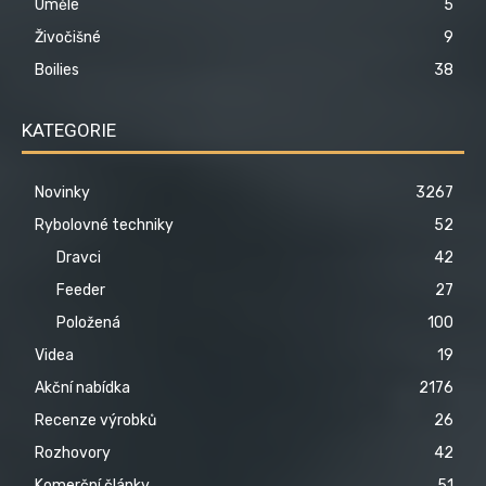
Umělé
5
Živočišné
9
Boilies
38
KATEGORIE
Novinky
3267
Rybolovné techniky
52
Dravci
42
Feeder
27
Položená
100
Videa
19
Akční nabídka
2176
Recenze výrobků
26
Rozhovory
42
Komerční články
51