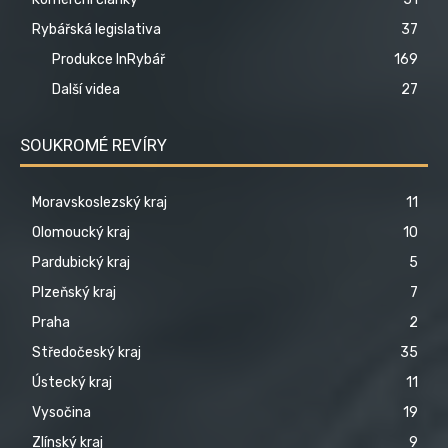
Rybářská legislativa
37
Produkce InRybář
169
Další videa
27
SOUKROMÉ REVÍRY
Moravskoslezský kraj
11
Olomoucký kraj
10
Pardubický kraj
5
Plzeňský kraj
7
Praha
2
Středočeský kraj
35
Ústecký kraj
11
Vysočina
19
Zlínský kraj
9