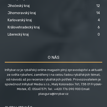
Jihočeský kraj
12
Jihomoravský kraj
14
Karlovarský kraj
4
Královehradecký kraj
6
Liberecký kraj
0
O NÁS
InRybar.cz je rybářský online magazín plný zpravodajství a aktualit
ze světa rybaření, zaměřený i na celou řadou rybářských témat,
od návodů až po recenze rybářských potřeb. Provozovatelem je
společnost InRybář Media s.r.o., Malý Koloredov 761, 738 01 Frýdek-
Místek, IČ: 05647371; Tel.: +420 776 090 900 Email:
plasgura@inrybar.cz