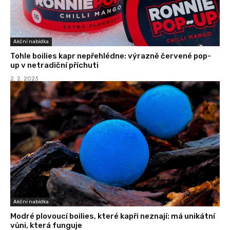
Akční nabídka
Tohle boilies kapr nepřehlédne: výrazně červené pop-
up v netradiční příchuti
2. 2. 2023
Akční nabídka
Modré plovoucí boilies, které kapři neznají: má unikátní
vůni, která funguje