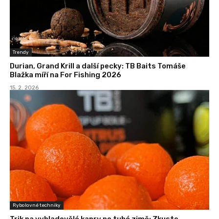
Trendy
Durian, Grand Krill a další pecky: TB Baits Tomáše
Blažka míří na For Fishing 2026
15. 2. 2026
Rybolovné techniky
Trik na vyhladovělé kapry po tuhé zimě: Zkuste