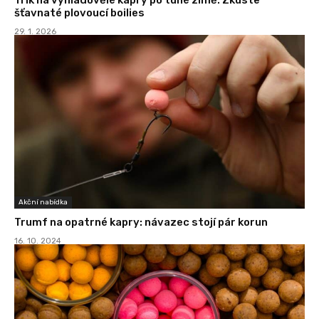
šťavnaté plovoucí boilies
29. 1. 2026
Akční nabídka
Trumf na opatrné kapry: návazec stojí pár korun
16. 10. 2024