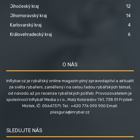
Jihočeský kraj
12
Jihomoravský kraj
14
Karlovarský kraj
4
Královehradecký kraj
6
O NÁS
InRybar.cz je rybářský online magazín plný zpravodajství a aktualit
ze světa rybaření, zaměřený i na celou řadou rybářských témat,
od návodů až po recenze rybářských potřeb. Provozovatelem je
společnost InRybář Media s.r.o., Malý Koloredov 761, 738 01 Frýdek-
Místek, IČ: 05647371; Tel.: +420 776 090 900 Email:
plasgura@inrybar.cz
SLEDUJTE NÁS