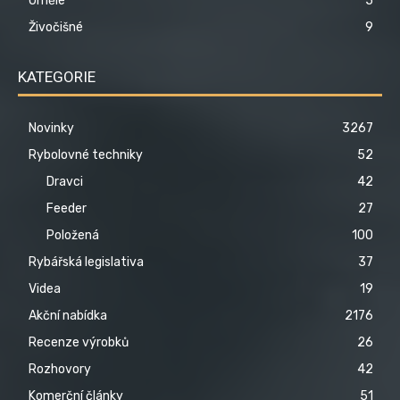
Umělé
5
Živočišné
9
KATEGORIE
Novinky
3267
Rybolovné techniky
52
Dravci
42
Feeder
27
Položená
100
Rybářská legislativa
37
Videa
19
Akční nabídka
2176
Recenze výrobků
26
Rozhovory
42
Komerční články
51