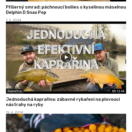
Příšerný smrad: páchnoucí boilies s kyselinou máselnou
Delphin D Snax Pop
7. 5. 2024
00:12:44
Kaprařina
Jednoduchá kaprařina: zábavné rybaření na plovoucí
nástrahy na ryby
15. 4. 2024