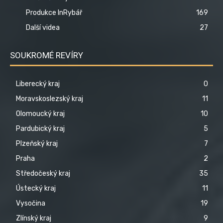
Produkce InRybář
169
Další videa
27
SOUKROMÉ REVÍRY
Liberecký kraj
0
Moravskoslezský kraj
11
Olomoucký kraj
10
Pardubický kraj
5
Plzeňský kraj
7
Praha
2
Středočeský kraj
35
Ústecký kraj
11
Vysočina
19
Zlínský kraj
9