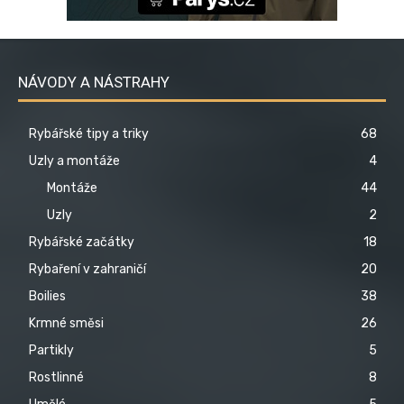
NÁVODY A NÁSTRAHY
Rybářské tipy a triky
68
Uzly a montáže
4
Montáže
44
Uzly
2
Rybářské začátky
18
Rybaření v zahraničí
20
Boilies
38
Krmné směsi
26
Partikly
5
Rostlinné
8