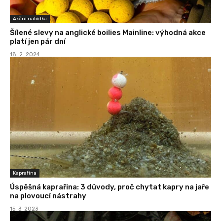
Akční nabídka
Šílené slevy na anglické boilies Mainline: výhodná akce
platí jen pár dní
18. 2. 2024
Kaprařina
Úspěšná kaprařina: 3 důvody, proč chytat kapry na jaře
na plovoucí nástrahy
15. 3. 2023