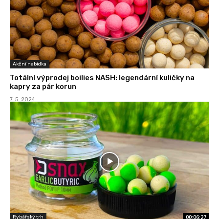
Akční nabídka
Totální výprodej boilies NASH: legendární kuličky na
kapry za pár korun
7. 5. 2024
00:06:27
Rybářský trh