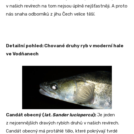
v našich revírech na tom nejsou úplně nejšťastněji. A proto
nás snaha odborníků z jihu Čech velice těší.
Detailní pohled: Chované druhy ryb v moderní hale
ve Vodňanech
Candát obecný (
lat. Sander lucioperca
):
Je jeden
z nejcennějších dravých rybích druhů v našich revírech.
Candát obecný má protáhlé tělo, které pokrývají tvrdé