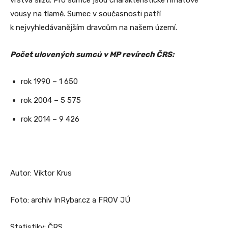
vrstva slizu. Pro sumce jsou charakteristické hmatové
vousy na tlamě. Sumec v současnosti patří
k nejvyhledávanějším dravcům na našem území.
Počet ulovených sumců v MP revírech ČRS:
rok 1990 – 1 650
rok 2004 – 5 575
rok 2014 – 9 426
Autor: Viktor Krus
Foto: archiv InRybar.cz a FROV JÚ
Statistiky: ČRS