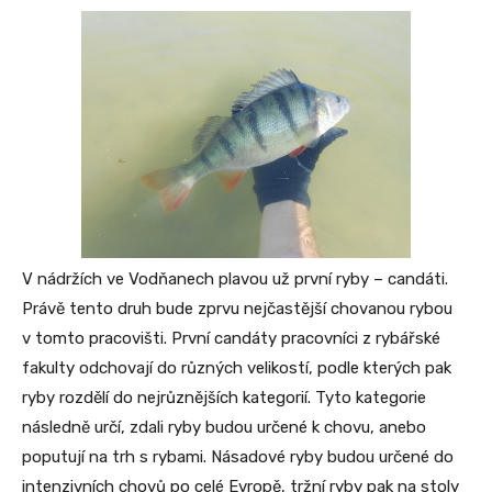
V nádržích ve Vodňanech plavou už první ryby – candáti.
Právě tento druh bude zprvu nejčastější chovanou rybou
v tomto pracovišti. První candáty pracovníci z rybářské
fakulty odchovají do různých velikostí, podle kterých pak
ryby rozdělí do nejrůznějších kategorií. Tyto kategorie
následně určí, zdali ryby budou určené k chovu, anebo
poputují na trh s rybami. Násadové ryby budou určené do
intenzivních chovů po celé Evropě, tržní ryby pak na stoly