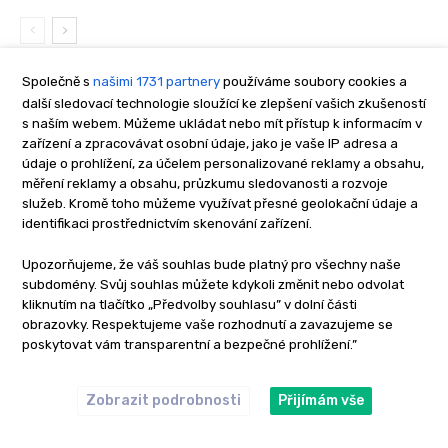
NEJNOVĚJŠÍ TECHNIKY
Společně s
našimi 1731 partnery
používáme soubory cookies a
další sledovací technologie sloužící ke zlepšení vašich zkušeností
s naším webem. Můžeme ukládat nebo mít přístup k informacím v
Lov kaprů v zarostlých revírech:
zařízení a zpracovávat osobní údaje, jako je vaše IP adresa a
Přelstěte monstra ze zarostlé
údaje o prohlížení, za účelem personalizované reklamy a obsahu,
džungle!
měření reklamy a obsahu, průzkumu sledovanosti a rozvoje
5. 8. 2026
Montáže na kapra
služeb. Kromě toho můžeme využívat přesné geolokační údaje a
identifikaci prostřednictvím skenování zařízení.
Lov kaprů na bahně: jak se vyhnout
Upozorňujeme, že váš souhlas bude platný pro všechny naše
smradu z bahna a díky tomu chytit
subdomény. Svůj souhlas můžete kdykoli změnit nebo odvolat
životního kapra?
kliknutím na tlačítko „Předvolby souhlasu” v dolní části
26. 7. 2026
Novinky
obrazovky. Respektujeme vaše rozhodnutí a zavazujeme se
poskytovat vám transparentní a bezpečné prohlížení.”
Lov candátů v létě: s touto
nástrahou se jim dostanete na
Zobrazit podrobnosti
Přijímám vše
kobylku i na mělčinách
23. 7. 2026
Návnady a nástrahy