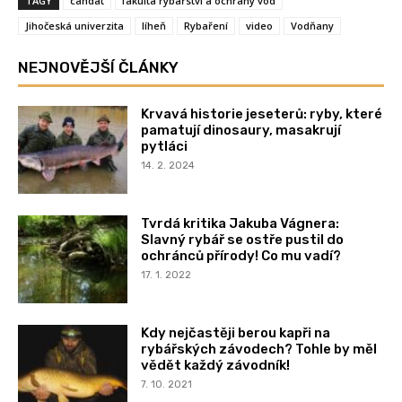
TAGY
candát
fakulta rybářství a ochrany vod
Jihočeská univerzita
líheň
Rybaření
video
Vodňany
NEJNOVĚJŠÍ ČLÁNKY
Krvavá historie jeseterů: ryby, které
pamatují dinosaury, masakrují
pytláci
14. 2. 2024
Tvrdá kritika Jakuba Vágnera:
Slavný rybář se ostře pustil do
ochránců přírody! Co mu vadí?
17. 1. 2022
Kdy nejčastěji berou kapři na
rybářských závodech? Tohle by měl
vědět každý závodník!
7. 10. 2021