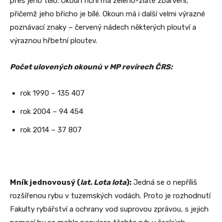
přes jeho tělo. Okoun říční má zeleno-zlaté zbarvení,
přičemž jeho břicho je bílé. Okoun má i další velmi výrazné
poznávací znaky – červený nádech některých ploutví a
výraznou hřbetní ploutev.
Počet ulovených okounů v MP revírech ČRS:
rok 1990 – 135 407
rok 2004 – 94 454
rok 2014 – 37 807
Mník jednovousý (
lat. Lota lota
):
Jedná se o nepříliš
rozšířenou rybu v tuzemských vodách. Proto je rozhodnutí
Fakulty rybářství a ochrany vod suprovou zprávou, s jejich