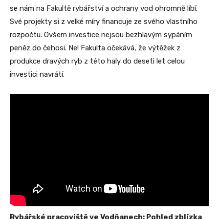
se nám na Fakultě rybářství a ochrany vod ohromně líbí.
Své projekty si z velké míry financuje ze svého vlastního
rozpočtu. Ovšem investice nejsou bezhlavým sypáním
peněz do čehosi. Ne! Fakulta očekává, že výtěžek z
produkce dravých ryb z této haly do deseti let celou
investici navrátí.
Rybářské pracoviště ve Vodňanech: Pohled zblízka