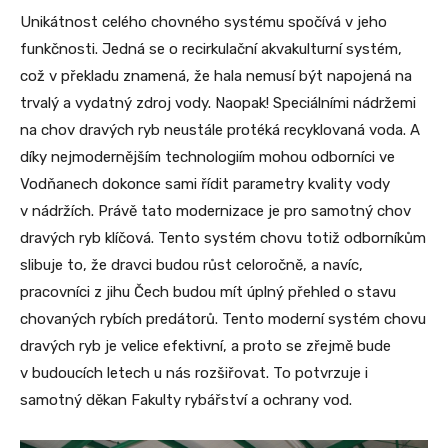
Unikátnost celého chovného systému spočívá v jeho
funkčnosti. Jedná se o recirkulační akvakulturní systém,
což v překladu znamená, že hala nemusí být napojená na
trvalý a vydatný zdroj vody. Naopak! Speciálními nádržemi
na chov dravých ryb neustále protéká recyklovaná voda. A
díky nejmodernějším technologiím mohou odborníci ve
Vodňanech dokonce sami řídit parametry kvality vody
v nádržích. Právě tato modernizace je pro samotný chov
dravých ryb klíčová. Tento systém chovu totiž odborníkům
slibuje to, že dravci budou růst celoročně, a navíc,
pracovníci z jihu Čech budou mít úplný přehled o stavu
chovaných rybích predátorů. Tento moderní systém chovu
dravých ryb je velice efektivní, a proto se zřejmě bude
v budoucích letech u nás rozšiřovat. To potvrzuje i
samotný děkan Fakulty rybářství a ochrany vod.