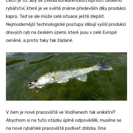
Čech je to, aby se zvedla konkurenceschopnost českého
rybářství, které je ve světě známe především díky produkci
kaprů. Teď se ale může celá situace ještě zlepšit.
Nejmodernější technologické postupy slibují vyšší produkci
dravých ryb na českém území, které jsou v celé Evropě
ceněné, a proto taky tak žádané.
V čem je nové pracoviště ve Vodňanech tak unikátní?
Abychom si na tuto otázku úplně odpověděli, musíme se
na nové rybářské pracoviště podívat zblízka. Ona