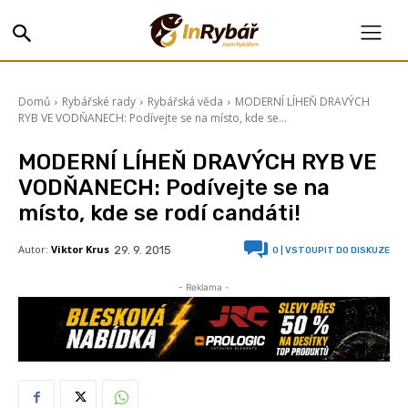
Domů
Rybářské rady
Rybářská věda
MODERNÍ LÍHEŇ DRAVÝCH
RYB VE VODŇANECH: Podívejte se na místo, kde se...
MODERNÍ LÍHEŇ DRAVÝCH RYB VE
VODŇANECH: Podívejte se na
místo, kde se rodí candáti!
Autor:
Viktor Krus
29. 9. 2015
0
| VSTOUPIT DO DISKUZE
- Reklama -