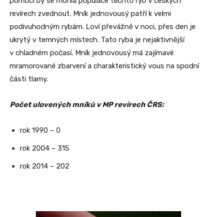
pomocí by se mohla populace těchto ryb v českých
revírech zvednout. Mník jednovousý patří k velmi
podivuhodným rybám. Loví převážně v noci, přes den je
ukrytý v temných místech. Tato ryba je nejaktivnější
v chladném počasí. Mník jednovousý má zajímavé
mramorované zbarvení a charakteristický vous na spodní
části tlamy.
Počet ulovených mníků v MP revírech ČRS:
rok 1990 – 0
rok 2004 – 315
rok 2014 – 202