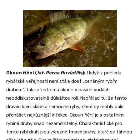
Okoun říční (
lat. Perca fluviatilis
):
I když z pohledu
rybářské veřejnosti není stále dost „ceněným rybím
druhem“, tak i přesto má okoun v našich vodách
neoddiskutovatelně důležitou roli. Například tu, že tento
dravec loví i slabé a nemocné ryby, které by mohly dále
přenášet nejrůznější infekce. Okoun říční je s ostatními
rybími druhy snad nezaměnitelný. Charakteristické pro
tento rybí druh jsou výrazné tmavé pruhy, které se táhnou