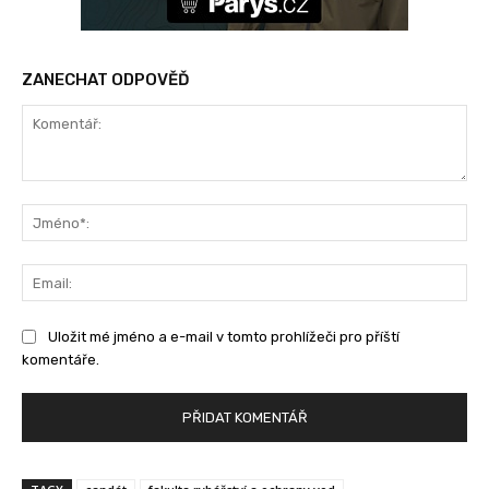
ZANECHAT ODPOVĚĎ
Komentář:
Jm
Ema
Uložit mé jméno a e-mail v tomto prohlížeči pro příští
komentáře.