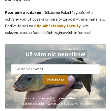
Poznámka redakce:
Děkujeme Fakultě rybářství a
ochrany vod Jihočeské univerzity za poskytnuté materiály.
Podívejte se i na
oficiální stránky fakulty
, kde
naleznete celou řadu dalších zajímavých informací.
Už vám nic neunikne!
Přihlásit se
Přihlášením k odběru našeho newsletteru souhlasíte s
našimi
zásadami zpracování osobních údajů