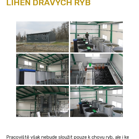
LÍHEŇ DRAVÝCH RYB
Pracoviště však nebude sloužit pouze k chovu ryb, ale i ke