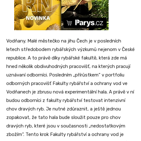
Vodňany. Malé městečko na jihu Čech je v posledních
letech středobodem rybářských výzkumů nejenom v České
republice. A to právě díky rybářské fakultě, která zde má
hned několik obdivuhodných pracovišť, na kterých pracují
uznávaní odborníci. Posledním „přírůstkem“ v portfoliu
odborných pracovišť Fakulty rybářství a ochrany vod ve
Vodňanech je zbrusu nová experimentální hala. A právě v ní
budou odborníci z fakulty rybářství testovat intenzivní
chov dravých ryb. Je nutné zdůraznit, a ještě jednou
zopakovat, že tato hala bude sloužit pouze pro chov
dravých ryb, které jsou v současnosti „nedostatkovým
zbožím“. Tento krok Fakulty rybářství a ochrany vod je