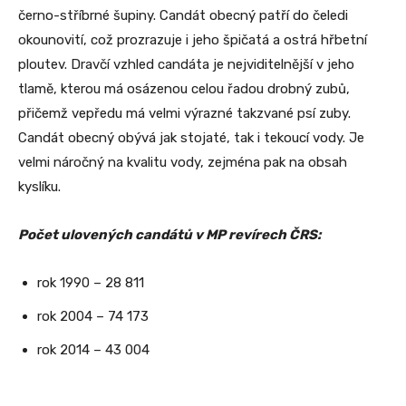
černo-stříbrné šupiny. Candát obecný patří do čeledi
okounovití, což prozrazuje i jeho špičatá a ostrá hřbetní
ploutev. Dravčí vzhled candáta je nejviditelnější v jeho
tlamě, kterou má osázenou celou řadou drobný zubů,
přičemž vepředu má velmi výrazné takzvané psí zuby.
Candát obecný obývá jak stojaté, tak i tekoucí vody. Je
velmi náročný na kvalitu vody, zejména pak na obsah
kyslíku.
Počet ulovených candátů v MP revírech ČRS:
rok 1990 – 28 811
rok 2004 – 74 173
rok 2014 – 43 004