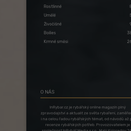
Rostlinné
Umělé
Živočišné
Boilies
3
Krmné směsi
2
O NÁS
InRybar.cz je rybářský online magazín plný
zpravodajství a aktualit ze světa rybaření, zaměř
i na celou řadou rybářských témat, od návodů až 
recenze rybářských potřeb. Provozovatelem je
společnost InRybář Media s.r.o., Malý Koloredov 76