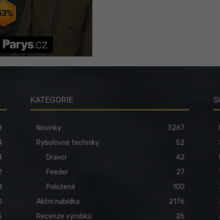
KATEGORIE
S
8
Novinky
3267
4
Rybolovné techniky
52
4
Dravci
42
2
Feeder
27
8
Položená
100
0
Akční nabídka
2176
5
Recenze výrobků
26