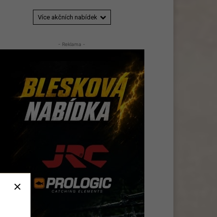
Více akčních nabídek
- Reklama -