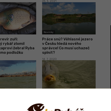
25. 5. 2021
Novinky
revír zuří:
Práce snů? Věhlasné jezero
 rybář zlomil
v Česku hledá nového
aprovi žebra! Ryba
správce! Co musí uchazeč
imo podložku
splnit?
14. 7. 2020
Novinky
ů! Věhlasný
FOTO: Mládí vpřed! Podívejte
ák“ Sahara hledá
se na malé rybáře, kteří
 Máte zájem?
chytají obrovské ryby!