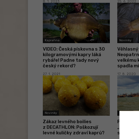
8. 1. 2023
25. 6. 2022
Kaprařina
Novinky
VIDEO: Česká pískovna s 30
Věhlasný 
kilogramovými kapry láká
Neopatrný
rybáře! Padne tady nový
velkému k
český rekord?
spadla m
27. 1. 2021
17. 8. 2020
Novinky
Novinky
Zákaz levného boilies
Práce sn
z DECATHLON: Poškozují
„soukrom
levné kuličky zdraví kaprů?
správce!