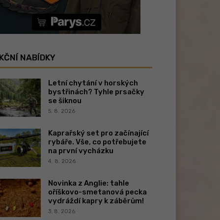
KČNÍ NABÍDKY
Letní chytání v horských
bystřinách? Tyhle prsačky
se šiknou
5. 8. 2026
Kaprařský set pro začínající
rybáře. Vše, co potřebujete
na první vycházku
4. 8. 2026
Novinka z Anglie: tahle
oříškovo-smetanová pecka
vydráždí kapry k záběrům!
3. 8. 2026