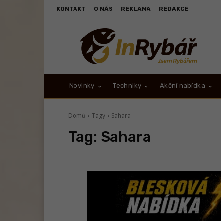
KONTAKT
O NÁS
REKLAMA
REDAKCE
Novinky
Techniky
Akční nabídka
Domů
Tagy
Sahara
Tag:
Sahara