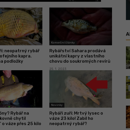
A
Komerční články
ří: neopatrný rybář
Rybářství Sahara prodává
rofejního kapra.
unikátní kapry z vlastního
na podložky
chovu do soukromých revírů
25. 1. 2023
Novinky
óny? Rybář na
Rybáři zuří: Mrtvý lysec o
kovně chytil
váze 23 kilo! Zabil ho
 o váze přes 25 kilo
neopatrný rybář?