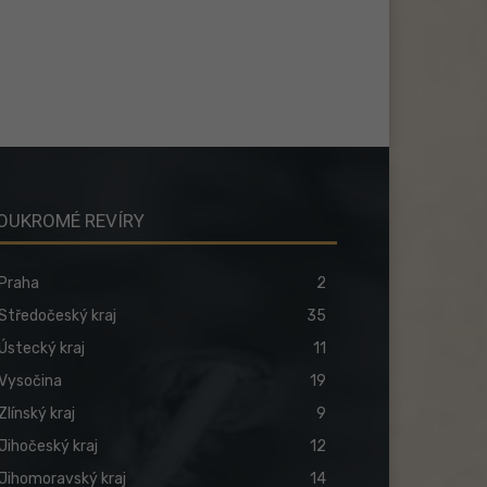
OUKROMÉ REVÍRY
Praha
2
Středočeský kraj
35
Ústecký kraj
11
Vysočina
19
Zlínský kraj
9
Jihočeský kraj
12
Jihomoravský kraj
14