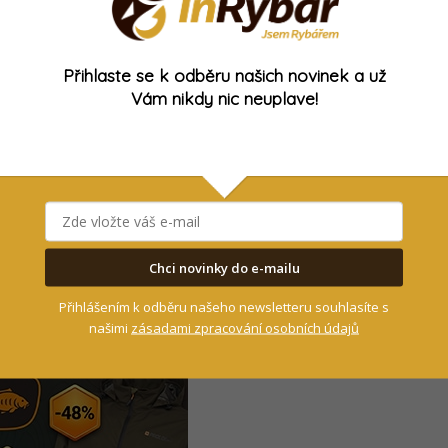
25. 4. 2017
Přihlaste se k odběru našich novinek a už
Vám nikdy nic neuplave!
Soukromé revíry
 KAPŘI: Do české
Soukromý revír Sahara
vysadili unikátní
11. 8. 2016
hle ryby u nás nikde
hytíte!
Chci novinky do e-mailu
- Reklama -
Přihlášením k odběru našeho newsletteru souhlasíte s
našimi
zásadami zpracování osobních údajů