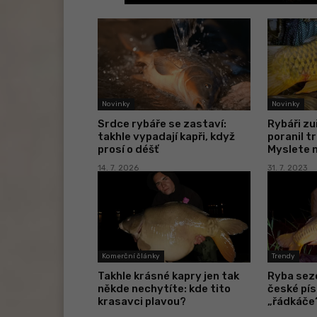
Novinky
Novinky
Srdce rybáře se zastaví:
Rybáři zu
takhle vypadají kapři, když
poranil t
prosí o déšť
Myslete 
14. 7. 2026
31. 7. 2023
Komerční články
Trendy
Takhle krásné kapry jen tak
Ryba sez
někde nechytíte: kde tito
české pís
krasavci plavou?
„řádkáče“