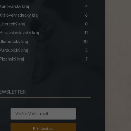
Karlovarský kraj
4
Královehradecký kraj
6
Liberecký kraj
0
Moravskoslezský kraj
11
Olomoucký kraj
10
Pardubický kraj
5
Plzeňský kraj
7
EWSLETTER
Přihlásit se