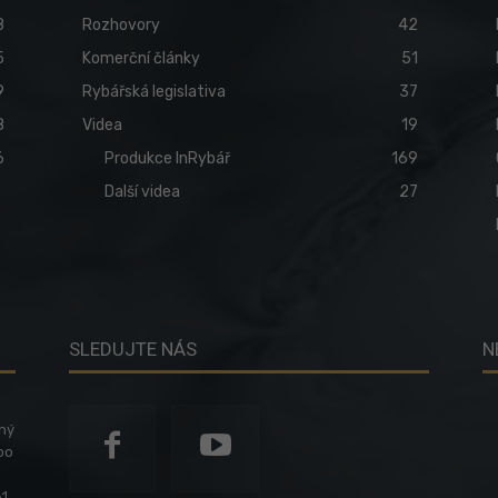
8
Rozhovory
42
5
Komerční články
51
9
Rybářská legislativa
37
8
Videa
19
6
Produkce InRybář
169
Další videa
27
SLEDUJTE NÁS
N
ený
po
1,