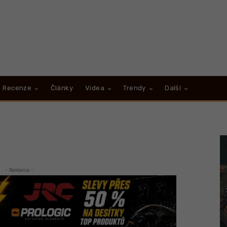
Recenze
Články
Videa
Trendy
Další
- Reklama -