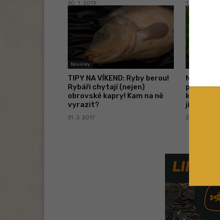
30. 1. 2019
1. 12. 2017
Novinky
Novinky
TIPY NA VÍKEND: Ryby berou!
NÁDHERNÍ
Rybáři chytají (nejen)
pískovny 
obrovské kapry! Kam na ně
kapry! Ty
vyrazit?
jinde nec
31. 3. 2017
21. 3. 2017