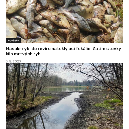
Novinky
Masakr ryb: do revíru natekly asi fekálie. Zatím stovky
kilo mrtvých ryb
3. 5. 2023