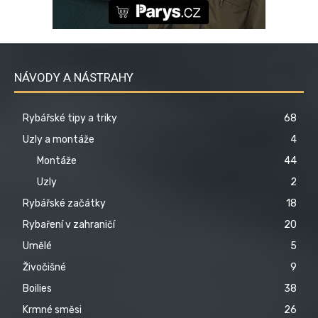
NÁVODY A NÁSTRAHY
Rybářské tipy a triky
68
Uzly a montáže
4
Montáže
44
Uzly
2
Rybářské začátky
18
Rybaření v zahraničí
20
Umělé
5
Živočišné
9
Boilies
38
Krmné směsi
26