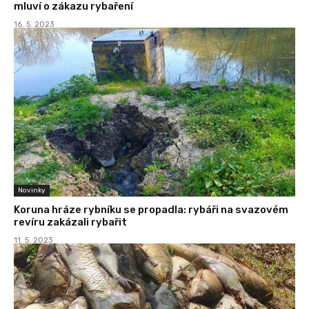
mluví o zákazu rybaření
16. 5. 2023
Novinky
Koruna hráze rybníku se propadla: rybáři na svazovém
revíru zakázali rybařit
11. 5. 2023