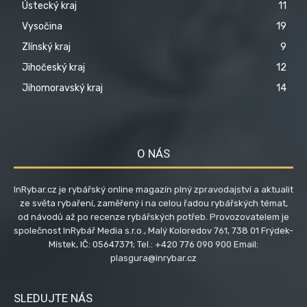
Ústecký kraj
11
Vysočina
19
Zlínský kraj
9
Jihočeský kraj
12
Jihomoravský kraj
14
O NÁS
InRybar.cz je rybářský online magazín plný zpravodajství a aktualit
ze světa rybaření, zaměřený i na celou řadou rybářských témat,
od návodů až po recenze rybářských potřeb. Provozovatelem je
společnost InRybář Media s.r.o., Malý Koloredov 761, 738 01 Frýdek-
Místek, IČ: 05647371; Tel.: +420 776 090 900 Email:
plasgura@inrybar.cz
SLEDUJTE NÁS