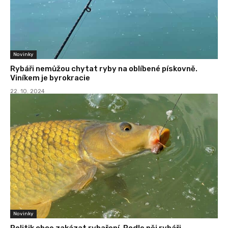
Novinky
Rybáři nemůžou chytat ryby na oblíbené pískovně.
Viníkem je byrokracie
22. 10. 2024
Novinky
Politik chce zakázat rybaření. Podle něj rybáři