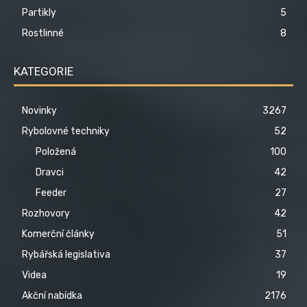
Partikly
5
Rostlinné
8
KATEGORIE
Novinky
3267
Rybolovné techniky
52
Položená
100
Dravci
42
Feeder
27
Rozhovory
42
Komerční články
51
Rybářská legislativa
37
Videa
19
Akční nabídka
2176