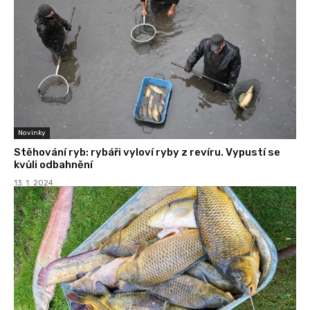
Novinky
Stěhování ryb: rybáři vyloví ryby z revíru. Vypustí se
kvůli odbahnění
13. 1. 2024