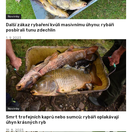
Novinky
Další zákaz rybaření kvůli masivnímu úhynu: rybáři
posbírali tunu zdechlin
1. 9. 2023
Novinky
Smrt trofejních kaprů nebo sumců: rybáři oplakávají
úhyn krásných ryb
31. 8. 2023