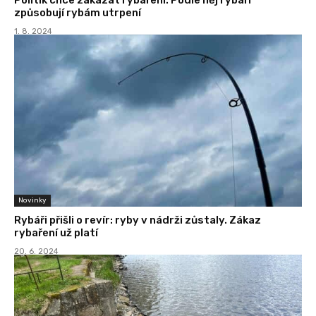
způsobují rybám utrpení
1. 8. 2024
Novinky
Rybáři přišli o revír: ryby v nádrži zůstaly. Zákaz
rybaření už platí
20. 6. 2024