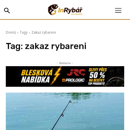
Domů
Tagy
Zakaz rybareni
Tag:
zakaz rybareni
- Reklama -