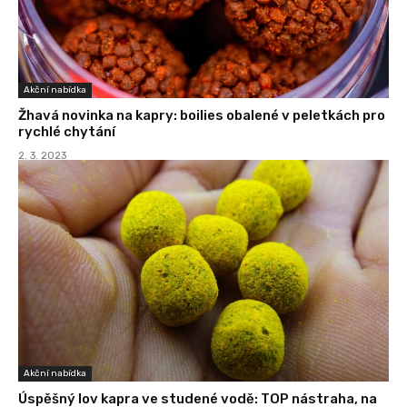
Akční nabídka
Žhavá novinka na kapry: boilies obalené v peletkách pro
rychlé chytání
2. 3. 2023
Akční nabídka
Úspěšný lov kapra ve studené vodě: TOP nástraha, na