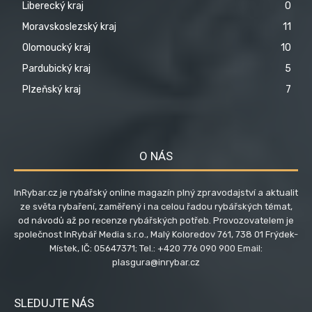
Liberecký kraj
0
Moravskoslezský kraj
11
Olomoucký kraj
10
Pardubický kraj
5
Plzeňský kraj
7
O NÁS
InRybar.cz je rybářský online magazín plný zpravodajství a aktualit
ze světa rybaření, zaměřený i na celou řadou rybářských témat,
od návodů až po recenze rybářských potřeb. Provozovatelem je
společnost InRybář Media s.r.o., Malý Koloredov 761, 738 01 Frýdek-
Místek, IČ: 05647371; Tel.: +420 776 090 900 Email:
plasgura@inrybar.cz
SLEDUJTE NÁS