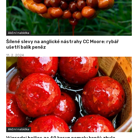
Akční nabídka
Šílené slevy na anglické nástrahy CC Moore: rybář
ušetří balík peněz
11. 2. 2024
Akční nabídka
Výprodej boilies za 49 korun pomalu končí: zbyla