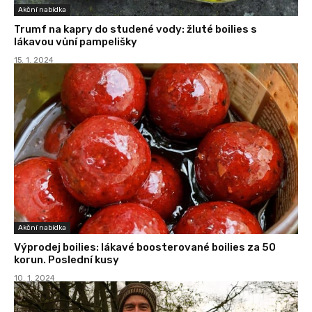
Akční nabídka
Trumf na kapry do studené vody: žluté boilies s
lákavou vůní pampelišky
15. 1. 2024
Akční nabídka
Výprodej boilies: lákavé boosterované boilies za 50
korun. Poslední kusy
10. 1. 2024