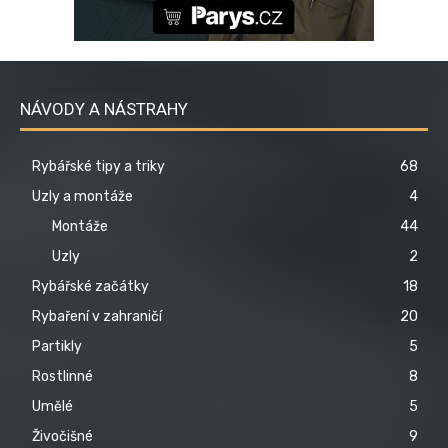
NÁVODY A NÁSTRAHY
Rybářské tipy a triky
68
Uzly a montáže
4
Montáže
44
Uzly
2
Rybářské začátky
18
Rybaření v zahraničí
20
Partikly
5
Rostlinné
8
Umělé
5
Živočišné
9