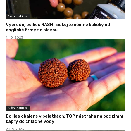
Akční nabídka
Výprodej boilies NASH: získejte účinné kuličky od
anglické firmy se slevou
1. 10. 2023
Akční nabídka
Boilies obalené v peletkách: TOP nástraha na podzimní
kapry do chladné vody
20. 9. 2023