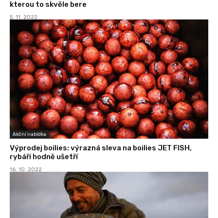
kterou to skvěle bere
5. 11. 2022
Akční nabídka
Výprodej boilies: výrazná sleva na boilies JET FISH,
rybáři hodně ušetří
16. 10. 2022