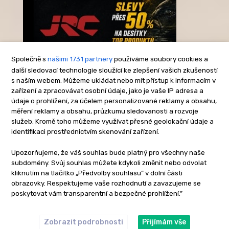
Společně s
našimi 1731 partnery
používáme soubory cookies a
další sledovací technologie sloužící ke zlepšení vašich zkušeností
s naším webem. Můžeme ukládat nebo mít přístup k informacím v
-Reklama-
zařízení a zpracovávat osobní údaje, jako je vaše IP adresa a
údaje o prohlížení, za účelem personalizované reklamy a obsahu,
měření reklamy a obsahu, průzkumu sledovanosti a rozvoje
služeb. Kromě toho můžeme využívat přesné geolokační údaje a
identifikaci prostřednictvím skenování zařízení.
Upozorňujeme, že váš souhlas bude platný pro všechny naše
subdomény. Svůj souhlas můžete kdykoli změnit nebo odvolat
kliknutím na tlačítko „Předvolby souhlasu” v dolní části
obrazovky. Respektujeme vaše rozhodnutí a zavazujeme se
poskytovat vám transparentní a bezpečné prohlížení.”
Zobrazit podrobnosti
Přijímám vše