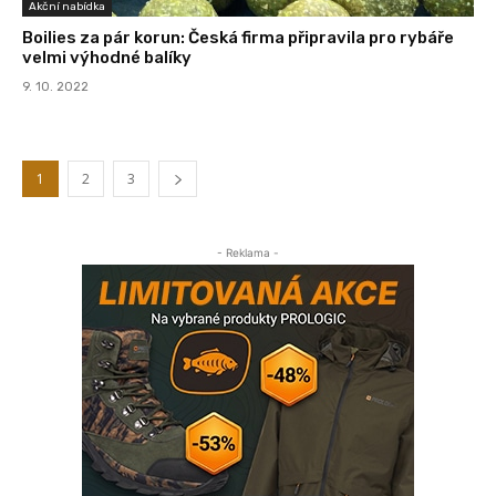
Akční nabídka
Boilies za pár korun: Česká firma připravila pro rybáře
velmi výhodné balíky
9. 10. 2022
1
2
3
- Reklama -