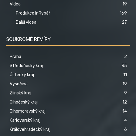
Videa
19
Produkce InRybář
169
Další videa
27
SOUKROMÉ REVÍRY
Praha
2
Středočeský kraj
35
Ústecký kraj
11
Vysočina
19
Zlínský kraj
9
Jihočeský kraj
12
Jihomoravský kraj
14
Karlovarský kraj
4
Královehradecký kraj
6