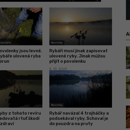
A
mentáře
Novinky
volenky jsou levné.
Rybáři musí jinak zapisovat
ybáře ulovená ryba
ulovené ryby. Jinak můžou
korun
přijít o povolenku
4. 10. 2023
Novinky
yby z tohoto revíru
Rybář navázal 4 trojháčky a
jedovatá rtuť škodí
podsekával ryby. Schoval je
 zdraví
do pouzdra na pruty