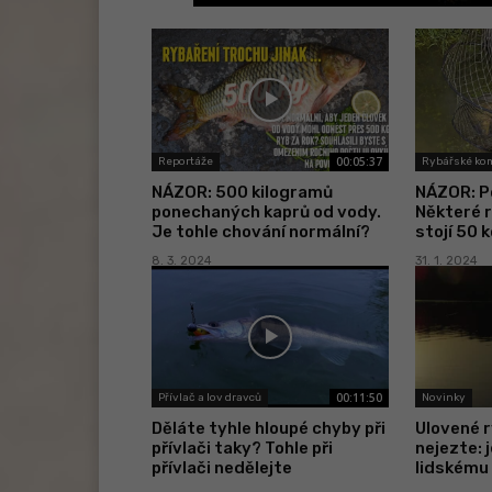
00:05:37
Reportáže
Rybářské ko
NÁZOR: 500 kilogramů
NÁZOR: Po
ponechaných kaprů od vody.
Některé r
Je tohle chování normální?
stojí 50 
8. 3. 2024
31. 1. 2024
00:11:50
Přívlač a lov dravců
Novinky
Děláte tyhle hloupé chyby při
Ulovené r
přívlači taky? Tohle při
nejezte: 
přívlači nedělejte
lidskému