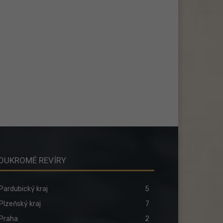
OUKROMÉ REVÍRY
Pardubický kraj
5
Plzeňský kraj
7
Praha
2