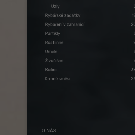
Uzly
Rybářské začátky
1
Rybaření v zahraničí
2
Partikly
Rostlinné
Umělé
Živočišné
Boilies
3
Krmné směsi
2
O NÁS