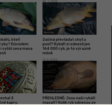
30. 1. 2023
Novinky
ybářů, kteří
Začíná převládat chyť a
 ryby? Důvodem
pusť? Rybáři si odnesli jen
i vyšší cena masa
164 000 ryb, je to výrazně
ech
méně
12. 5. 2022
Rybářská publicistika
nechal 3
PŘEHLEDNĚ: Jsou naši rybáři
né kapry,
masaři? Kolik ryb odnesou ze
i hodil do vody.
svazových revírů na severu
 porybný
Moravy?