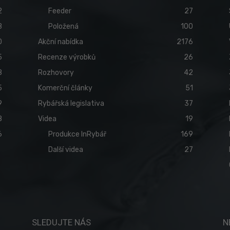
2
Feeder
27
8
Položená
100
0
Akční nabídka
2176
5
Recenze výrobků
26
8
Rozhovory
42
5
Komerční články
51
9
Rybářská legislativa
37
8
Videa
19
6
Produkce InRybář
169
Další videa
27
SLEDUJTE NÁS
N