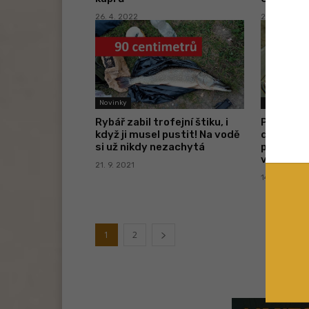
26. 4. 2022
29. 3. 2022
Novinky
Novinky
Rybář zabil trofejní štiku, i
Pytlák ne
když ji musel pustit! Na vodě
doklady, 
si už nikdy nezachytá
policie! P
vybavení
21. 9. 2021
14. 9. 2021
1
2