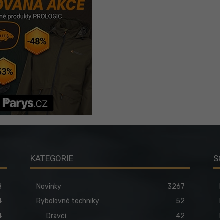
KATEGORIE
S
8
Novinky
3267
4
Rybolovné techniky
52
4
Dravci
42