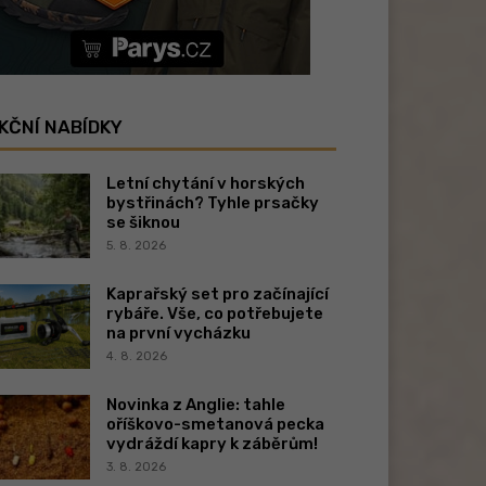
KČNÍ NABÍDKY
Letní chytání v horských
bystřinách? Tyhle prsačky
se šiknou
5. 8. 2026
Kaprařský set pro začínající
rybáře. Vše, co potřebujete
na první vycházku
4. 8. 2026
Novinka z Anglie: tahle
oříškovo-smetanová pecka
vydráždí kapry k záběrům!
3. 8. 2026