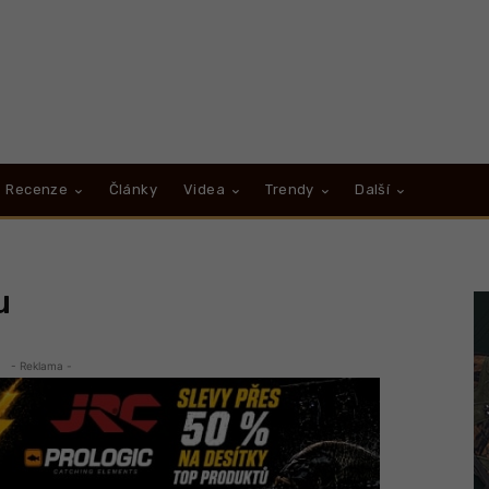
Recenze
Články
Videa
Trendy
Další
u
- Reklama -