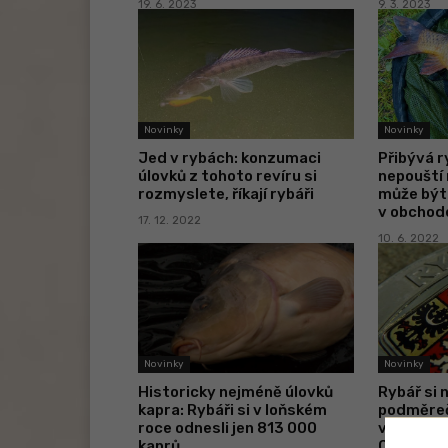
19. 6. 2023
9. 3. 2023
Novinky
Novinky
Jed v rybách: konzumaci
Přibývá r
úlovků z tohoto revíru si
nepouští
rozmyslete, říkají rybáři
může být 
v obchod
17. 12. 2022
10. 6. 2022
Novinky
Novinky
Historicky nejméně úlovků
Rybář si 
kapra: Rybáři si v loňském
podměreč
roce odnesli jen 813 000
vnitřnost
kaprů
Chytil ho