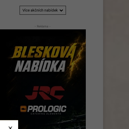
Více akčních nabídek
- Reklama -