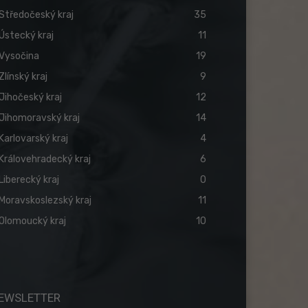
Středočeský kraj
35
Ústecký kraj
11
Vysočina
19
Zlínský kraj
9
Jihočeský kraj
12
Jihomoravský kraj
14
Karlovarský kraj
4
Královehradecký kraj
6
Liberecký kraj
0
Moravskoslezský kraj
11
Olomoucký kraj
10
EWSLETTER