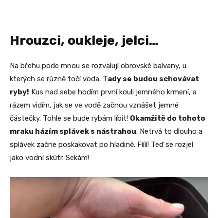
Hrouzci, oukleje, jelci…
Na břehu pode mnou se rozvalují obrovské balvany, u
kterých se různě točí voda. T
ady se budou schovávat
ryby!
Kus nad sebe hodím první kouli jemného krmení, a
rázem vidím, jak se ve vodě začnou vznášet jemné
částečky. Tohle se bude rybám líbit!
Okamžitě do tohoto
mraku házím splávek s nástrahou
. Netrvá to dlouho a
splávek začne poskakovat po hladině. Fíííí! Teď se rozjel
jako vodní skútr. Sekám!