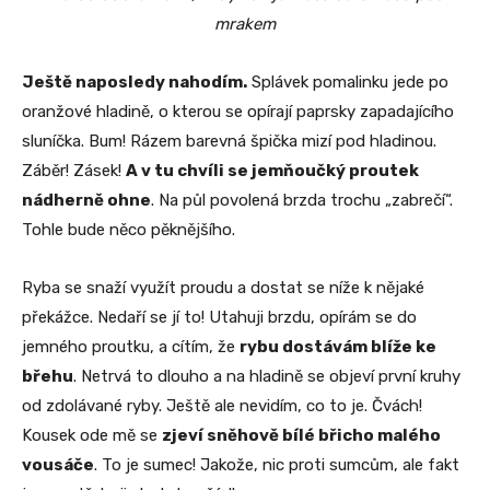
mrakem
Ještě naposledy nahodím.
Splávek pomalinku jede po
oranžové hladině, o kterou se opírají paprsky zapadajícího
sluníčka. Bum! Rázem barevná špička mizí pod hladinou.
Záběr! Zásek!
A v tu chvíli se jemňoučký proutek
nádherně ohne
. Na půl povolená brzda trochu „zabrečí“.
Tohle bude něco pěknějšího.
Ryba se snaží využít proudu a dostat se níže k nějaké
překážce. Nedaří se jí to! Utahuji brzdu, opírám se do
jemného proutku, a cítím, že
rybu dostávám blíže ke
břehu
. Netrvá to dlouho a na hladině se objeví první kruhy
od zdolávané ryby. Ještě ale nevidím, co to je. Čvách!
Kousek ode mě se
zjeví sněhově bílé břicho malého
vousáče
. To je sumec! Jakože, nic proti sumcům, ale fakt