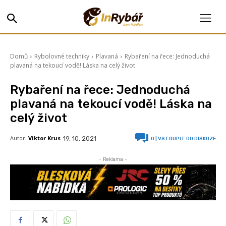
Domů
Rybolovné techniky
Plavaná
Rybaření na řece: Jednoduchá
plavaná na tekoucí vodě! Láska na celý život
Rybaření na řece: Jednoduchá
plavaná na tekoucí vodě! Láska na
celý život
Autor:
Viktor Krus
19. 10. 2021
0
| VSTOUPIT DO DISKUZE
- Reklama -