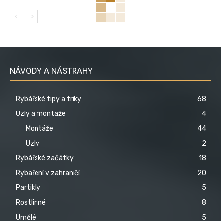
NÁVODY A NÁSTRAHY
Rybářské tipy a triky
68
Uzly a montáže
4
Montáže
44
Uzly
2
Rybářské začátky
18
Rybaření v zahraničí
20
Partikly
5
Rostlinné
8
Umělé
5