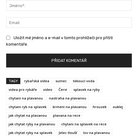
Jm
Ema
Uložit mé jméno a e-mail v tomto prohlížeči pro příští
komentáře.
TAGY
rybařská videa
sumec
tekoucí voda
videa pro rybáře
video
Červi
splavek na ryby
chytani na plavanou
nastraha na plavanou
chytani ryb na splavek
krmeni na plavanou
hrouzek
ouklej
jak chytat na plavanou
plavana na rece
jak chytat ryby na plavanou
chytani na splavek na rece
jak chytat ryby na splavek
Jelec tloušť
lov na plavanou