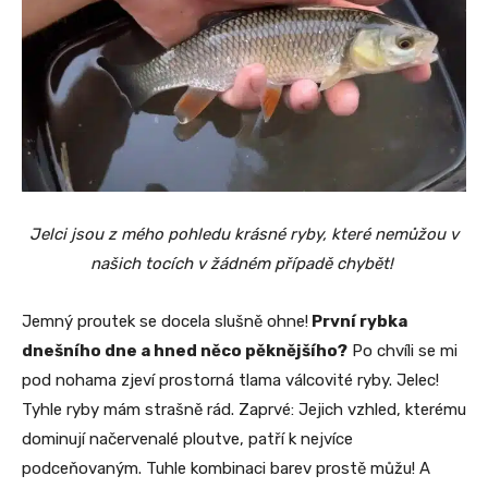
Jelci jsou z mého pohledu krásné ryby, které nemůžou v
našich tocích v žádném případě chybět!
Jemný proutek se docela slušně ohne!
První rybka
dnešního dne a hned něco pěknějšího?
Po chvíli se mi
pod nohama zjeví prostorná tlama válcovité ryby. Jelec!
Tyhle ryby mám strašně rád. Zaprvé: Jejich vzhled, kterému
dominují načervenalé ploutve, patří k nejvíce
podceňovaným. Tuhle kombinaci barev prostě můžu! A