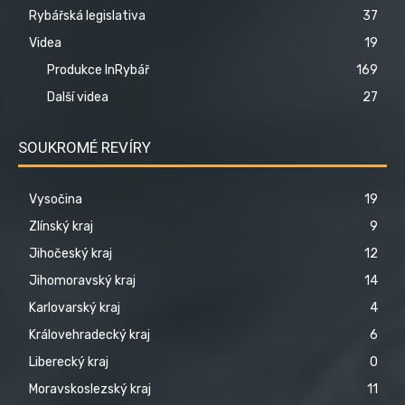
Rybářská legislativa
37
Videa
19
Produkce InRybář
169
Další videa
27
SOUKROMÉ REVÍRY
Vysočina
19
Zlínský kraj
9
Jihočeský kraj
12
Jihomoravský kraj
14
Karlovarský kraj
4
Královehradecký kraj
6
Liberecký kraj
0
Moravskoslezský kraj
11