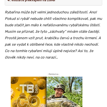
Vousaté překvapení na závěr
Rybařina může být velmi jednoduchou záležitostí. Ano!
Pokud si rybář nebude chtít všechno komplikovat, pak mu
bude stačit jen málo k nefalšovanému rybářskému štěstí.
Musím se přiznat, že tyto „záchvaty“ mívám stále častěji.
Prostě jenom vzít prut, krabičku červů a trochu krmení. A
pak se vydat k oblíbené řece, kde vlastně nikdo nechodí.
Co na tomhle rybaření miluji úplně nejvíce? Asi to, že
člověk nikdy neví, na co narazí…
-Reklama-