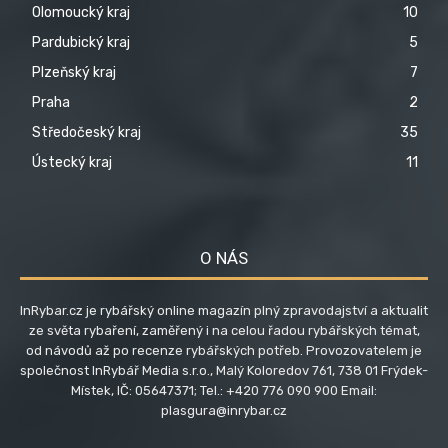
Olomoucký kraj
10
Pardubický kraj
5
Plzeňský kraj
7
Praha
2
Středočeský kraj
35
Ústecký kraj
11
O NÁS
InRybar.cz je rybářský online magazín plný zpravodajství a aktualit
ze světa rybaření, zaměřený i na celou řadou rybářských témat,
od návodů až po recenze rybářských potřeb. Provozovatelem je
společnost InRybář Media s.r.o., Malý Koloredov 761, 738 01 Frýdek-
Místek, IČ: 05647371; Tel.: +420 776 090 900 Email:
plasgura@inrybar.cz