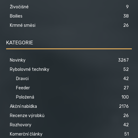
Živočišné
9
Boilies
38
Krmné směsi
26
KATEGORIE
Novinky
3267
Rybolovné techniky
52
Dravci
42
Feeder
27
Položená
100
Akční nabídka
2176
Recenze výrobků
26
Rozhovory
42
Komerční články
51