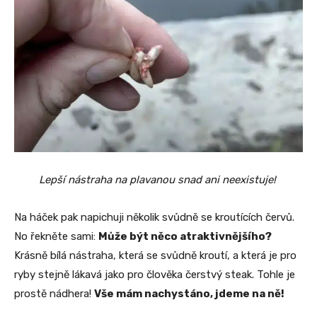
Lepší nástraha na plavanou snad ani neexistuje!
Na háček pak napichuji několik svůdně se kroutících červů.
No řekněte sami:
Může být něco atraktivnějšího?
Krásně bílá nástraha, která se svůdně kroutí, a která je pro
ryby stejně lákavá jako pro člověka čerstvý steak. Tohle je
prostě nádhera!
Vše mám nachystáno, jdeme na ně!