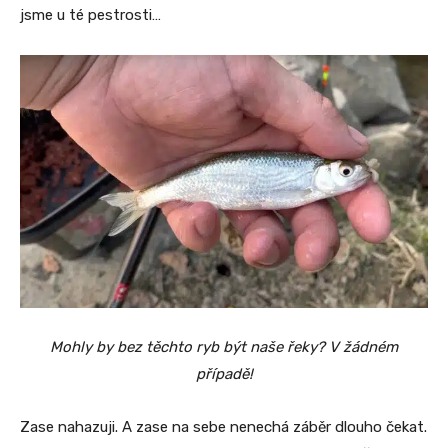
jsme u té pestrosti…
Mohly by bez těchto ryb být naše řeky? V žádném
případě!
Zase nahazuji. A zase na sebe nenechá záběr dlouho čekat.