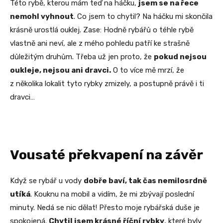
Této rybě, kterou mám teď na háčku,
jsem se na řece
nemohl vyhnout
. Co jsem to chytil? Na háčku mi skončila
krásně urostlá ouklej. Zase: Hodně rybářů o téhle rybě
vlastně ani neví, ale z mého pohledu patří ke strašně
důležitým druhům. Třeba už jen proto, že
pokud nejsou
oukleje, nejsou ani dravci.
O to více mě mrzí, že
z několika lokalit tyto rybky zmizely, a postupně právě i ti
dravci…
Vousaté překvapení na závěr
Když se rybář u vody
dobře baví, tak čas nemilosrdně
utíká
. Kouknu na mobil a vidím, že mi zbývají poslední
minuty. Nedá se nic dělat! Přesto moje rybářská duše je
spokojená.
Chytil jsem krásné říční rybky
, které byly