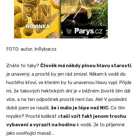
FOTO: autor, InRybar.cz
Znáte to taky?
Člověk má někdy plnou hlavu starostí
,
je unavený, a prostě by jen rád zmizel. Někam k vodě do
hustého křoví, ve kterém by tu unavenou hlavu vypl. Přijde
mi, že takových hektických dní je v běžném životě čím dál
více, a na ten odpočinek prostě není čas. Ale! V poslední
době jsem se naučil,
že i málo je lépe než NIC
. Co tím
myslím? Prostě kolikrát s
tačí vzít fakt jenom trochu
vybavení a vyrazit na hodinu
k vodě. Je to příjemné
jako uvolňující masaž…