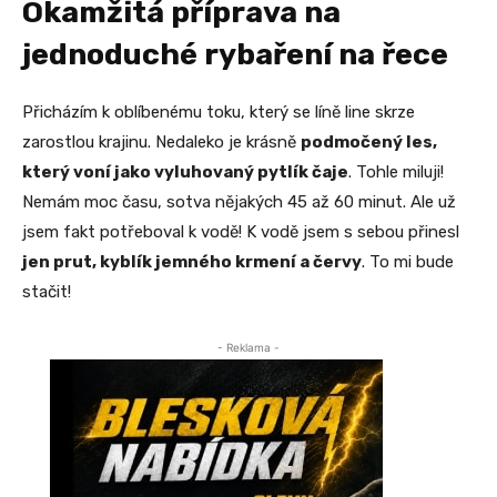
Okamžitá příprava na
jednoduché rybaření na řece
Přicházím k oblíbenému toku, který se líně line skrze
zarostlou krajinu. Nedaleko je krásně
podmočený les,
který voní jako vyluhovaný pytlík čaje
. Tohle miluji!
Nemám moc času, sotva nějakých 45 až 60 minut. Ale už
jsem fakt potřeboval k vodě! K vodě jsem s sebou přinesl
jen prut, kyblík jemného krmení a červy
. To mi bude
stačit!
- Reklama -