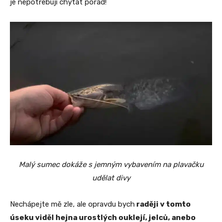
je nepotřebuji chytat pořád!
Malý sumec dokáže s jemným vybavením na plavačku
udělat divy
Nechápejte mě zle, ale opravdu bych
raději v tomto
úseku viděl hejna urostlých ouklejí, jelců, anebo