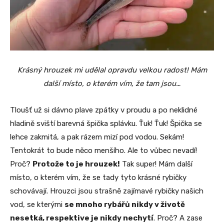
Krásný hrouzek mi udělal opravdu velkou radost! Mám
další místo, o kterém vím, že tam jsou…
Tloušť už si dávno plave zpátky v proudu a po neklidné
hladině sviští barevná špička splávku. Ťuk! Ťuk! Špička se
lehce zakmitá, a pak rázem mizí pod vodou. Sekám!
Tentokrát to bude něco menšího. Ale to vůbec nevadí!
Proč?
Protože to je hrouzek!
Tak super! Mám další
místo, o kterém vím, že se tady tyto krásné rybičky
schovávají. Hrouzci jsou strašně zajímavé rybičky našich
vod, se kterými
se mnoho rybářů nikdy v životě
nesetká, respektive je nikdy nechytí
. Proč? A zase