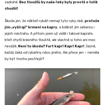
zadruhé:
Bez tloušťů by naše řeky byly prostě o tolik
chudší!
Škoda jen, že někteří rybáři nemají tyto ryby rádi,
protože
jim „vyžírají“ krmení na kapry
, a kolikrát jim seberou i
jejich nástrahu. A přitom jsem už viděl i takové kapraře,
kteří chytli krásného tlouště, ale vlastně si toho ani moc
nevážili.
Není to škoda? Furt kapr! Kapr! Kapr!
Jasně,
každý čeká od rybařiny něco jiného. Ale přece jen – neměla
by být trochu pestřejší?