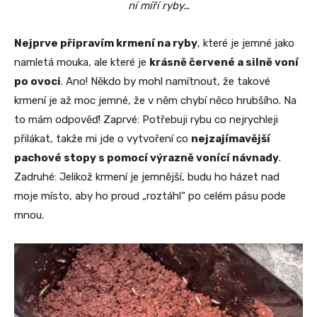
ní míří ryby…
Nejprve připravím krmení na ryby
, které je jemné jako
namletá mouka, ale které je
krásně červené a silně voní
po ovoci
. Ano! Někdo by mohl namítnout, že takové
krmení je až moc jemné, že v něm chybí něco hrubšího. Na
to mám odpověď! Zaprvé: Potřebuji rybu co nejrychleji
přilákat, takže mi jde o vytvoření co
nejzajímavější
pachové stopy s pomocí výrazně vonící návnady
.
Zadruhé: Jelikož krmení je jemnější, budu ho házet nad
moje místo, aby ho proud „roztáhl“ po celém pásu pode
mnou.