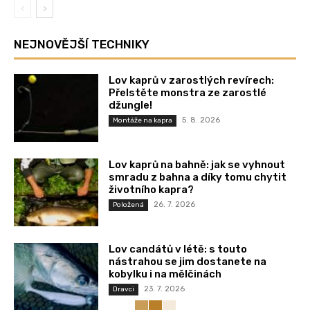
NEJNOVĚJŠÍ TECHNIKY
Lov kaprů v zarostlých revírech:
Přelstěte monstra ze zarostlé
džungle!
5. 8. 2026
Montáže na kapra
Lov kaprů na bahně: jak se vyhnout
smradu z bahna a díky tomu chytit
životního kapra?
26. 7. 2026
Položená
Lov candátů v létě: s touto
nástrahou se jim dostanete na
kobylku i na mělčinách
23. 7. 2026
Dravci