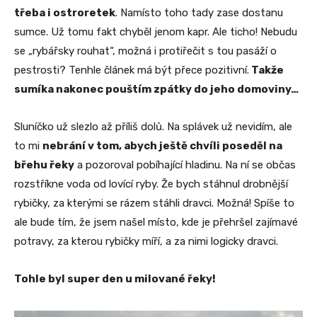
třeba i ostroretek
. Namísto toho tady zase dostanu
sumce. Už tomu fakt chyběl jenom kapr. Ale ticho! Nebudu
se „rybářsky rouhat“, možná i protiřečit s tou pasáží o
pestrosti? Tenhle článek má být přece pozitivní.
Takže
sumíka nakonec pouštím zpátky do jeho domoviny…
Sluníčko už slezlo až příliš dolů. Na splávek už nevidím, ale
to mi
nebrání v tom, abych ještě chvíli poseděl na
břehu řeky
a pozoroval pobíhající hladinu. Na ní se občas
rozstříkne voda od lovící ryby. Že bych stáhnul drobnější
rybičky, za kterými se rázem stáhli dravci. Možná! Spíše to
ale bude tím, že jsem našel místo, kde je přehršel zajímavé
potravy, za kterou rybičky míří, a za nimi logicky dravci.
Tohle byl super den u milované řeky!