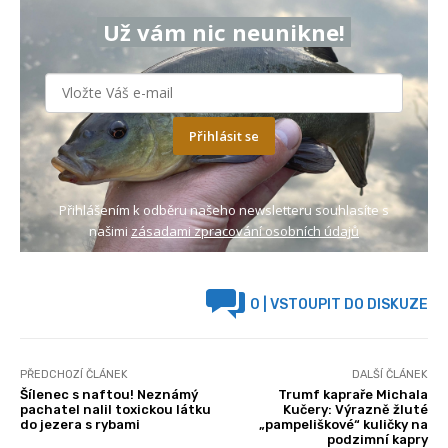
Už vám nic neunikne!
Přihlásit se
Přihlášením k odběru našeho newsletteru souhlasíte s
našimi
zásadami zpracování osobních údajů
0
| VSTOUPIT DO DISKUZE
PŘEDCHOZÍ ČLÁNEK
DALŠÍ ČLÁNEK
Šílenec s naftou! Neznámý
Trumf kapraře Michala
pachatel nalil toxickou látku
Kučery: Výrazně žluté
do jezera s rybami
„pampeliškové“ kuličky na
podzimní kapry