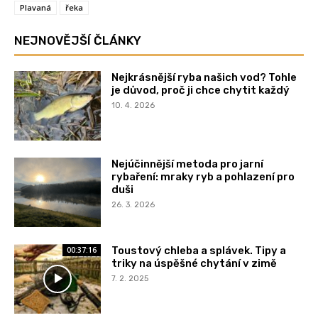
Plavaná
řeka
NEJNOVĚJŠÍ ČLÁNKY
Nejkrásnější ryba našich vod? Tohle
je důvod, proč ji chce chytit každý
10. 4. 2026
Nejúčinnější metoda pro jarní
rybaření: mraky ryb a pohlazení pro
duši
26. 3. 2026
Toustový chleba a splávek. Tipy a
00:37:16
triky na úspěšné chytání v zimě
7. 2. 2025