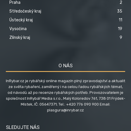
Praha
2
Středočeský kraj
35
Ústecký kraj
11
Vysočina
19
Zlínský kraj
9
O NÁS
InRybar.cz je rybářský online magazín plný zpravodajství a aktualit
ze světa rybaření, zaměřený i na celou řadou rybářských témat,
od návodů až po recenze rybářských potřeb. Provozovatelem je
společnost InRybář Media s.r.o., Malý Koloredov 761, 738 01 Frýdek-
Místek, IČ: 05647371; Tel.: +420 776 090 900 Email:
plasgura@inrybar.cz
SLEDUJTE NÁS