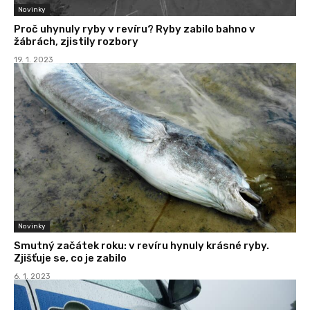
Novinky
Proč uhynuly ryby v revíru? Ryby zabilo bahno v
žábrách, zjistily rozbory
19. 1. 2023
Novinky
Smutný začátek roku: v revíru hynuly krásné ryby.
Zjišťuje se, co je zabilo
6. 1. 2023