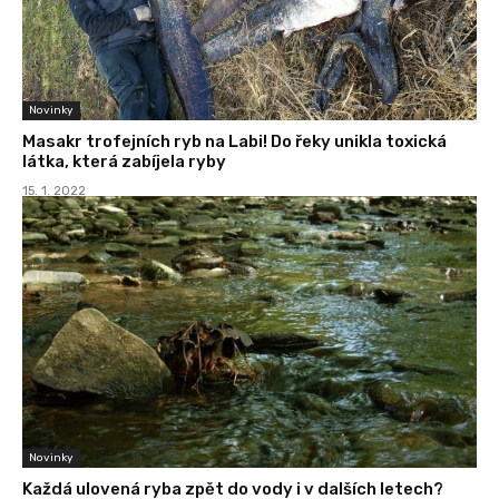
Novinky
Masakr trofejních ryb na Labi! Do řeky unikla toxická
látka, která zabíjela ryby
15. 1. 2022
Novinky
Každá ulovená ryba zpět do vody i v dalších letech?