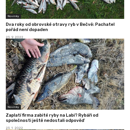
Novinky
Dva roky od obrovské otravy ryb v Bečvě: Pachatel
pořád není dopaden
23. 9. 2022
Novinky
Zaplatí firma zabité ryby na Labi? Rybáři od
společnosti ještě nedostali odpověď
23. 1. 2022