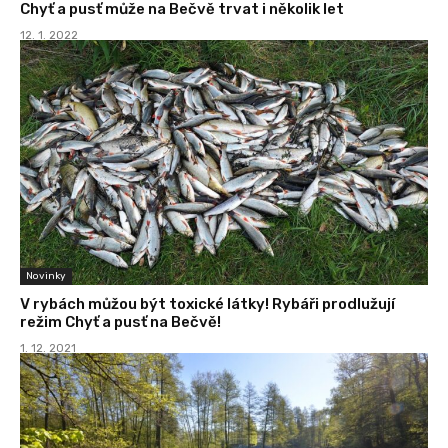
Chyť a pusť může na Bečvě trvat i několik let
12. 1. 2022
Novinky
V rybách můžou být toxické látky! Rybáři prodlužují
režim Chyť a pusť na Bečvě!
1. 12. 2021