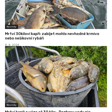
Novinky
Mrtví 30kiloví kapři: zabíjet mohlo nevhodné krmivo
nebo nešikovní rybáři
8. 8. 2024
Novinky
Mrtví kapři o váze až 30 kilo: „Rozbory vody nic