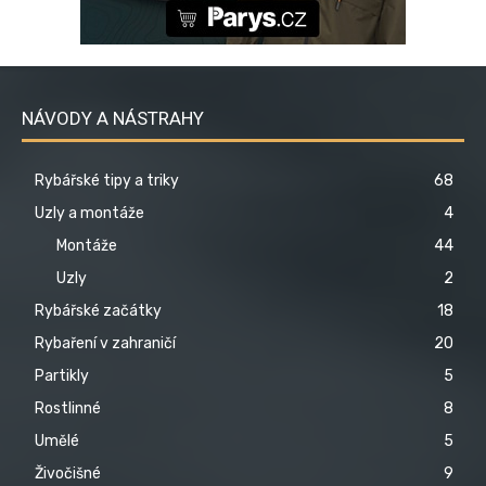
NÁVODY A NÁSTRAHY
Rybářské tipy a triky
68
Uzly a montáže
4
Montáže
44
Uzly
2
Rybářské začátky
18
Rybaření v zahraničí
20
Partikly
5
Rostlinné
8
Umělé
5
Živočišné
9