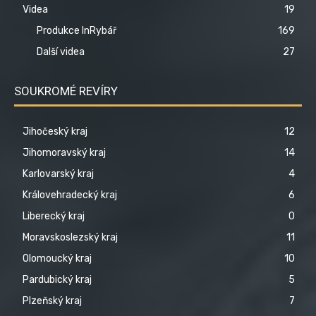
Videa
19
Produkce InRybář
169
Další videa
27
SOUKROMÉ REVÍRY
Jihočeský kraj
12
Jihomoravský kraj
14
Karlovarský kraj
4
Královehradecký kraj
6
Liberecký kraj
0
Moravskoslezský kraj
11
Olomoucký kraj
10
Pardubický kraj
5
Plzeňský kraj
7