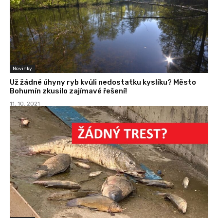
Novinky
Už žádné úhyny ryb kvůli nedostatku kyslíku? Město
Bohumín zkusilo zajímavé řešení!
11. 10. 2021