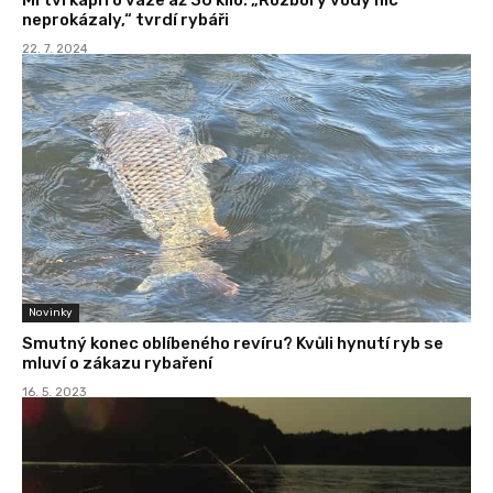
neprokázaly,“ tvrdí rybáři
22. 7. 2024
Novinky
Smutný konec oblíbeného revíru? Kvůli hynutí ryb se
mluví o zákazu rybaření
16. 5. 2023