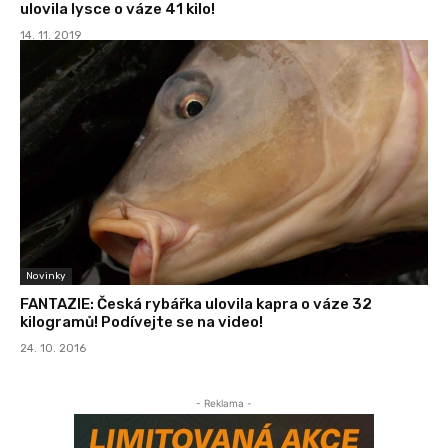
ulovila lysce o váze 41 kilo!
14. 11. 2019
Novinky
FANTAZIE: Česká rybářka ulovila kapra o váze 32
kilogramů! Podívejte se na video!
24. 10. 2016
- Reklama -