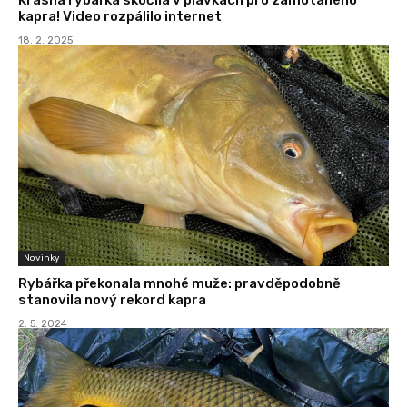
kapra! Video rozpálilo internet
18. 2. 2025
Novinky
Rybářka překonala mnohé muže: pravděpodobně
stanovila nový rekord kapra
2. 5. 2024