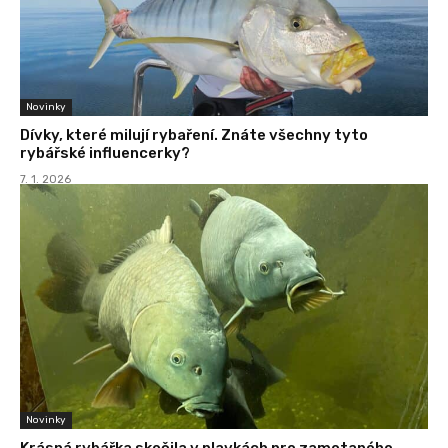
Novinky
Dívky, které milují rybaření. Znáte všechny tyto
rybářské influencerky?
7. 1. 2026
Novinky
Krásná rybářka skočila v plavkách pro zamotaného