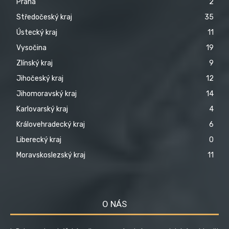
Praha
2
Středočeský kraj
35
Ústecký kraj
11
Vysočina
19
Zlínský kraj
9
Jihočeský kraj
12
Jihomoravský kraj
14
Karlovarský kraj
4
Královehradecký kraj
6
Liberecký kraj
0
Moravskoslezský kraj
11
O NÁS