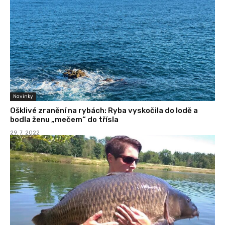
Novinky
Ošklivé zranění na rybách: Ryba vyskočila do lodě a
bodla ženu „mečem“ do třísla
29. 7. 2022