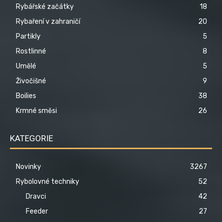
Rybářské začátky
18
Rybaření v zahraničí
20
Partikly
5
Rostlinné
8
Umělé
5
Živočišné
9
Boilies
38
Krmné směsi
26
KATEGORIE
Novinky
3267
Rybolovné techniky
52
Dravci
42
Feeder
27