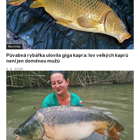
Novinky
Půvabná rybářka ulovila giga kapra: lov velkých kaprů
není jen doménou mužů
5. 4. 2024