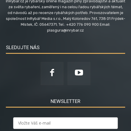
InRybar.cz je rybářský online magazín plný zpravodajství a aktualit
ze světa rybaření, zaměřený i na celou řadou rybářských témat,
od návodů až po recenze rybářských potřeb. Provozovatelem je
společnost InRybář Media s.r.o., Malý Koloredov 761, 738 01 Frýdek-
Místek, IČ: 05647371; Tel.: +420 776 090 900 Email:
plasgura@inrybar.cz
SLEDUJTE NÁS
NEWSLETTER