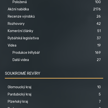
Položená
100
Akční nabídka
2176
Recenze výrobků
26
Rozhovory
42
Komerční články
51
Rybářská legislativa
37
Videa
19
Produkce InRybář
169
Další videa
27
SOUKROMÉ REVÍRY
Olomoucký kraj
10
Pardubický kraj
5
Plzeňský kraj
7