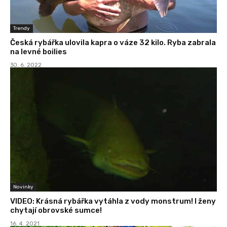
Trendy
Česká rybářka ulovila kapra o váze 32 kilo. Ryba zabrala
na levné boilies
30. 6. 2022
Novinky
VIDEO: Krásná rybářka vytáhla z vody monstrum! I ženy
chytají obrovské sumce!
16. 4. 2021