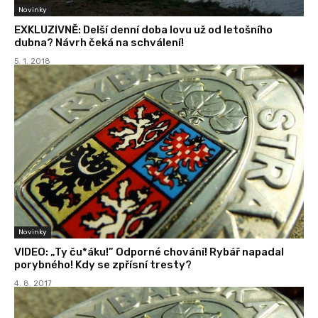
Novinky
EXKLUZIVNĚ: Delší denní doba lovu už od letošního
dubna? Návrh čeká na schválení!
5. 1. 2018
Novinky
VIDEO: „Ty ču*áku!” Odporné chování! Rybář napadal
porybného! Kdy se zpřísní tresty?
4. 8. 2017