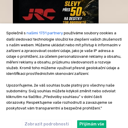
Společně s
našimi 1731 partnery
používáme soubory cookies a
další sledovací technologie sloužící ke zlepšení vašich zkušeností
s naším webem. Můžeme ukládat nebo mít přístup k informacím v
-Reklama-
zařízení a zpracovávat osobní údaje, jako je vaše IP adresa a
údaje o prohlížení, za účelem personalizované reklamy a obsahu,
měření reklamy a obsahu, průzkumu sledovanosti a rozvoje
služeb. Kromě toho můžeme využívat přesné geolokační údaje a
identifikaci prostřednictvím skenování zařízení.
Upozorňujeme, že váš souhlas bude platný pro všechny naše
subdomény. Svůj souhlas můžete kdykoli změnit nebo odvolat
kliknutím na tlačítko „Předvolby souhlasu” v dolní části
obrazovky. Respektujeme vaše rozhodnutí a zavazujeme se
poskytovat vám transparentní a bezpečné prohlížení.”
Zobrazit podrobnosti
Přijímám vše