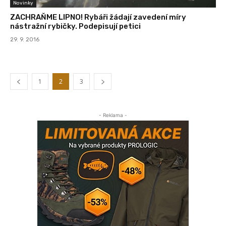
Novinky
ZACHRAŇME LIPNO! Rybáři žádají zavedení míry
nástražní rybičky. Podepisují petici
29. 9. 2016
1
2
3
- Reklama -