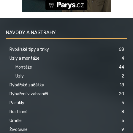
NÁVODY A NÁSTRAHY
Rybářské tipy a triky
68
Uzly a montáže
4
Montáže
44
Uzly
2
Rybářské začátky
18
Rybaření v zahraničí
20
Partikly
5
Rostlinné
8
Umělé
5
Živočišné
9