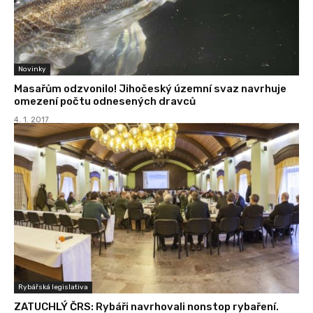
Novinky
Masařům odzvonilo! Jihočeský územní svaz navrhuje
omezení počtu odnesených dravců
4. 1. 2017
Rybářská legislativa
ZATUCHLÝ ČRS: Rybáři navrhovali nonstop rybaření.