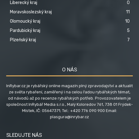
Liberecký kraj
0
Moravskoslezský kraj
11
Olomoucký kraj
10
Pardubický kraj
5
Plzeňský kraj
7
O NÁS
InRybar.cz je rybářský online magazín plný zpravodajství a aktualit
ze světa rybaření, zaměřený i na celou řadou rybářských témat,
od návodů až po recenze rybářských potřeb. Provozovatelem je
společnost InRybář Media s.r.o., Malý Koloredov 761, 738 01 Frýdek-
Místek, IČ: 05647371; Tel.: +420 776 090 900 Email:
plasgura@inrybar.cz
SLEDUJTE NÁS