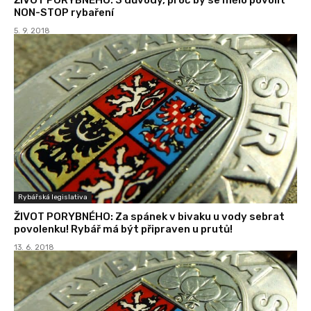
NON-STOP rybaření
5. 9. 2018
Rybářská legislativa
ŽIVOT PORYBNÉHO: Za spánek v bivaku u vody sebrat
povolenku! Rybář má být připraven u prutů!
13. 6. 2018