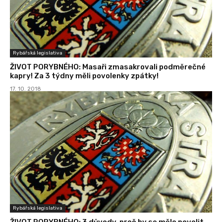
Rybářská legislativa
ŽIVOT PORYBNÉHO: Masaři zmasakrovali podměrečné
kapry! Za 3 týdny měli povolenky zpátky!
17. 10. 2018
Rybářská legislativa
ŽIVOT PORYBNÉHO: 3 důvody, proč by se mělo povolit