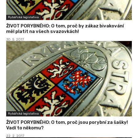
Rybářská legislativa
ŽIVOT PORYBNÉHO: O tom, proč by zákaz bivakování
měl platit na všech svazovkách!
30. 5. 2017
Rybářská legislativa
ŽIVOT PORYBNÉHO: O tom, proč jsou porybní za šašky!
Vadí to někomu?
22. 2. 2017