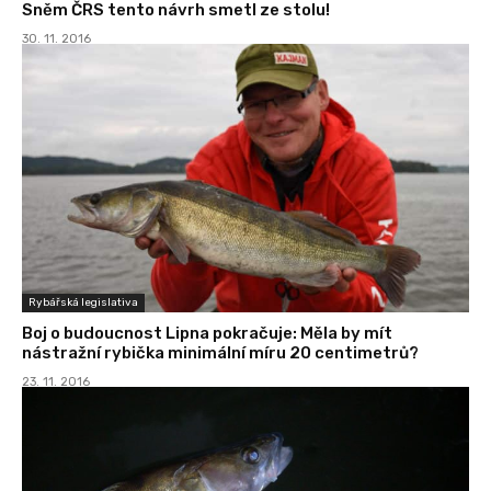
Sněm ČRS tento návrh smetl ze stolu!
30. 11. 2016
Rybářská legislativa
Boj o budoucnost Lipna pokračuje: Měla by mít
nástražní rybička minimální míru 20 centimetrů?
23. 11. 2016