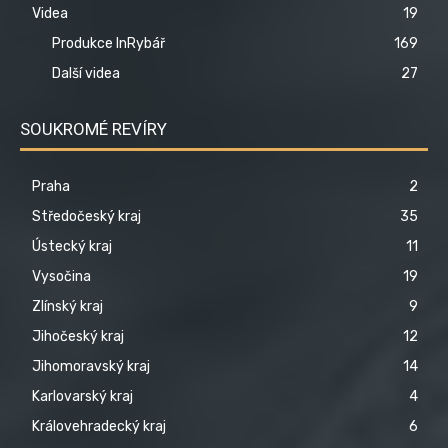
Videa
19
Produkce InRybář
169
Další videa
27
SOUKROMÉ REVÍRY
Praha
2
Středočeský kraj
35
Ústecký kraj
11
Vysočina
19
Zlínský kraj
9
Jihočeský kraj
12
Jihomoravský kraj
14
Karlovarský kraj
4
Královehradecký kraj
6