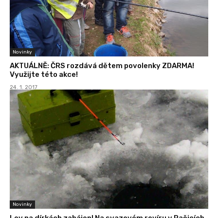
Novinky
AKTUÁLNĚ: ČRS rozdává dětem povolenky ZDARMA!
Využijte této akce!
24. 1. 2017
Novinky
Lov na dírkách zahájen! Na svazovém revíru v Račicích