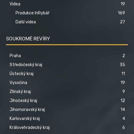
Videa
19
Produkce InRybář
169
Další videa
27
SOUKROMÉ REVÍRY
Praha
2
Středočeský kraj
35
Ústecký kraj
11
Vysočina
19
Zlínský kraj
9
Jihočeský kraj
12
Jihomoravský kraj
14
Karlovarský kraj
4
Královehradecký kraj
6