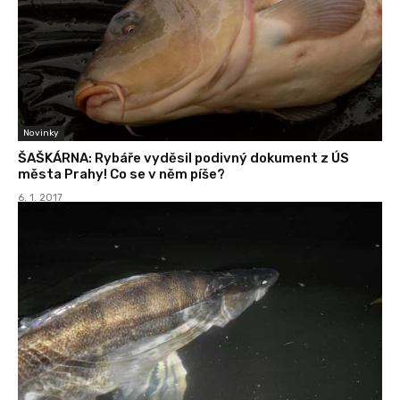
Novinky
ŠAŠKÁRNA: Rybáře vyděsil podivný dokument z ÚS
města Prahy! Co se v něm píše?
6. 1. 2017