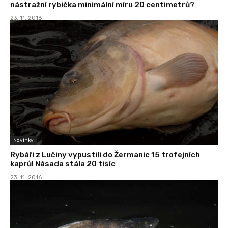
nástražní rybička minimální míru 20 centimetrů?
23. 11. 2016
Novinky
Rybáři z Lučiny vypustili do Žermanic 15 trofejních
kaprů! Násada stála 20 tisíc
23. 11. 2016