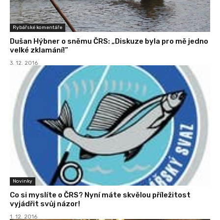
Rybářské komentáře
Dušan Hýbner o sněmu ČRS: „Diskuze byla pro mě jedno
velké zklamání!”
3. 12. 2016
Novinky
Co si myslíte o ČRS? Nyní máte skvělou příležitost
vyjádřit svůj názor!
1. 12. 2016