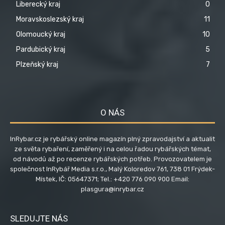
Liberecký kraj
0
Moravskoslezský kraj
11
Olomoucký kraj
10
Pardubický kraj
5
Plzeňský kraj
7
O NÁS
InRybar.cz je rybářský online magazín plný zpravodajství a aktualit
ze světa rybaření, zaměřený i na celou řadou rybářských témat,
od návodů až po recenze rybářských potřeb. Provozovatelem je
společnost InRybář Media s.r.o., Malý Koloredov 761, 738 01 Frýdek-
Místek, IČ: 05647371; Tel.: +420 776 090 900 Email:
plasgura@inrybar.cz
SLEDUJTE NÁS