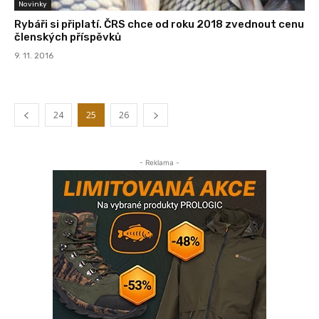
Novinky
Rybáři si připlatí. ČRS chce od roku 2018 zvednout cenu
členských příspěvků
9. 11. 2016
24
25
26
- Reklama -