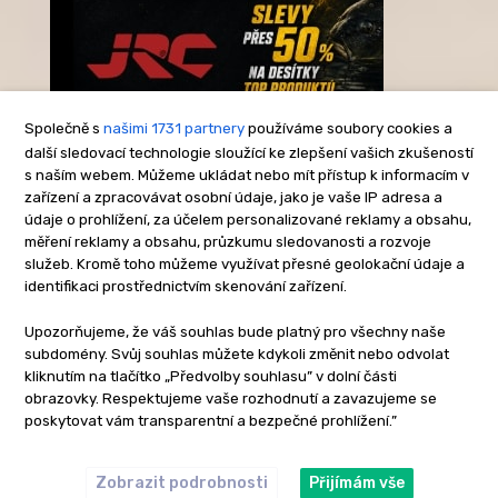
Společně s
našimi 1731 partnery
používáme soubory cookies a
další sledovací technologie sloužící ke zlepšení vašich zkušeností
s naším webem. Můžeme ukládat nebo mít přístup k informacím v
-Reklama-
zařízení a zpracovávat osobní údaje, jako je vaše IP adresa a
údaje o prohlížení, za účelem personalizované reklamy a obsahu,
měření reklamy a obsahu, průzkumu sledovanosti a rozvoje
služeb. Kromě toho můžeme využívat přesné geolokační údaje a
identifikaci prostřednictvím skenování zařízení.
Upozorňujeme, že váš souhlas bude platný pro všechny naše
subdomény. Svůj souhlas můžete kdykoli změnit nebo odvolat
kliknutím na tlačítko „Předvolby souhlasu” v dolní části
obrazovky. Respektujeme vaše rozhodnutí a zavazujeme se
poskytovat vám transparentní a bezpečné prohlížení.”
Zobrazit podrobnosti
Přijímám vše