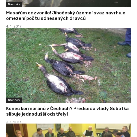
Novinky
Masařům odzvonilo! Jihočeský územní svaz navrhuje
omezení počtu odnesených dravců
4. 1. 2017
Novinky
Konec kormoránů v Čechách? Předseda vlády Sobotka
slibuje jednodušší odstřely!
3. 1. 2017