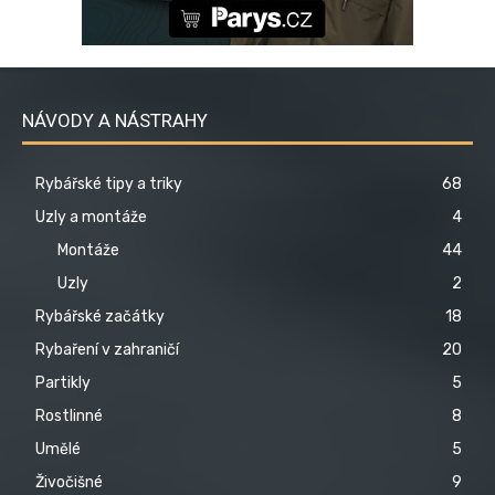
NÁVODY A NÁSTRAHY
Rybářské tipy a triky
68
Uzly a montáže
4
Montáže
44
Uzly
2
Rybářské začátky
18
Rybaření v zahraničí
20
Partikly
5
Rostlinné
8
Umělé
5
Živočišné
9