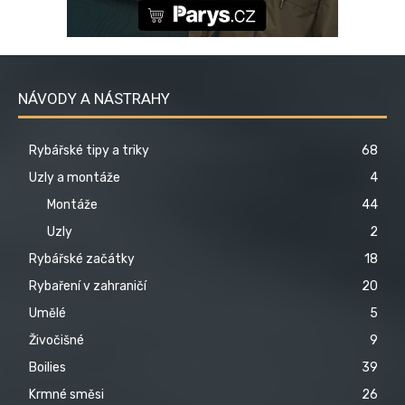
NÁVODY A NÁSTRAHY
Rybářské tipy a triky
68
Uzly a montáže
4
Montáže
44
Uzly
2
Rybářské začátky
18
Rybaření v zahraničí
20
Umělé
5
Živočišné
9
Boilies
39
Krmné směsi
26