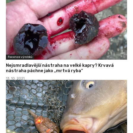
Recenze výrobků
Nejsmradlavější nástraha na velké kapry? Krvavá
nástraha páchne jako „mrtvá ryba“
13. 10. 2021