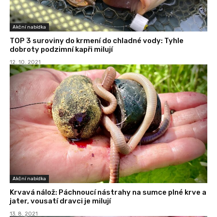
Akční nabídka
TOP 3 suroviny do krmení do chladné vody: Tyhle
dobroty podzimní kapři milují
12. 10. 2021
Akční nabídka
Krvavá nálož: Páchnoucí nástrahy na sumce plné krve a
jater, vousatí dravci je milují
13. 8. 2021