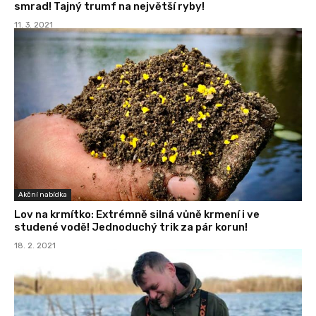
smrad! Tajný trumf na největší ryby!
11. 3. 2021
Akční nabídka
Lov na krmítko: Extrémně silná vůně krmení i ve
studené vodě! Jednoduchý trik za pár korun!
18. 2. 2021