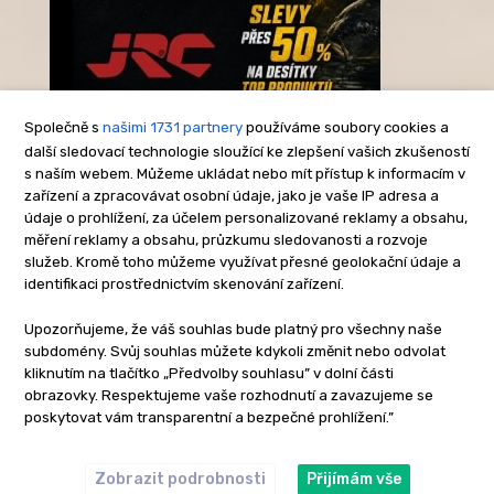
Společně s
našimi 1731 partnery
používáme soubory cookies a
další sledovací technologie sloužící ke zlepšení vašich zkušeností
s naším webem. Můžeme ukládat nebo mít přístup k informacím v
-Reklama-
zařízení a zpracovávat osobní údaje, jako je vaše IP adresa a
údaje o prohlížení, za účelem personalizované reklamy a obsahu,
měření reklamy a obsahu, průzkumu sledovanosti a rozvoje
služeb. Kromě toho můžeme využívat přesné geolokační údaje a
identifikaci prostřednictvím skenování zařízení.
Upozorňujeme, že váš souhlas bude platný pro všechny naše
subdomény. Svůj souhlas můžete kdykoli změnit nebo odvolat
kliknutím na tlačítko „Předvolby souhlasu” v dolní části
obrazovky. Respektujeme vaše rozhodnutí a zavazujeme se
poskytovat vám transparentní a bezpečné prohlížení.”
Zobrazit podrobnosti
Přijímám vše