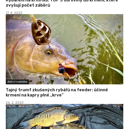
zvyšují počet záběrů
17. 4. 2023
Akční nabídka
Tajný trumf zkušených rybářů na feeder: účinné
krmení na kapry plné „krve“
26. 2. 2023