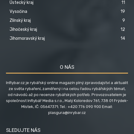
Ústecký kraj
11
Vysočina
19
Zlínský kraj
9
Jihočeský kraj
12
Jihomoravský kraj
14
O NÁS
InRybar.cz je rybářský online magazín plný zpravodajství a aktualit
ze světa rybaření, zaměřený i na celou řadou rybářských témat,
od návodů až po recenze rybářských potřeb. Provozovatelem je
společnost InRybář Media s.r.o., Malý Koloredov 761, 738 01 Frýdek-
Místek, IČ: 05647371; Tel.: +420 776 090 900 Email:
plasgura@inrybar.cz
SLEDUJTE NÁS