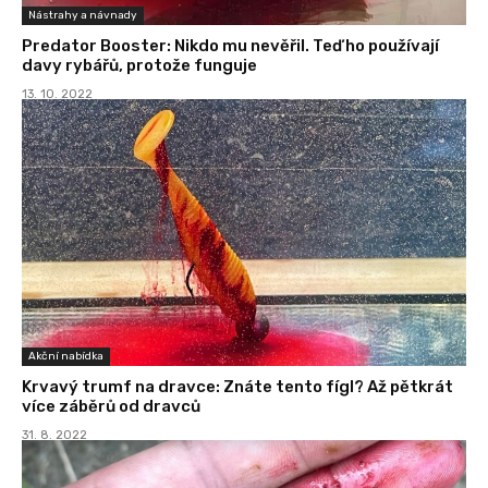
Nástrahy a návnady
Predator Booster: Nikdo mu nevěřil. Teď ho používají
davy rybářů, protože funguje
13. 10. 2022
Akční nabídka
Krvavý trumf na dravce: Znáte tento fígl? Až pětkrát
více záběrů od dravců
31. 8. 2022