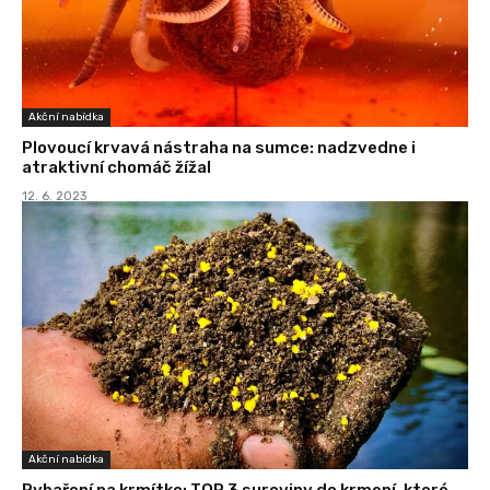
Akční nabídka
Plovoucí krvavá nástraha na sumce: nadzvedne i
atraktivní chomáč žížal
12. 6. 2023
Akční nabídka
Rybaření na krmítko: TOP 3 suroviny do krmení, které