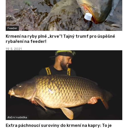
Feeder
Krmení na ryby plné „krve“! Tajný trumf pro úspěšné
rybaření na feeder!
19. 5. 2021
Akční nabídka
Extra páchnoucí suroviny do krmení na kapry: To je