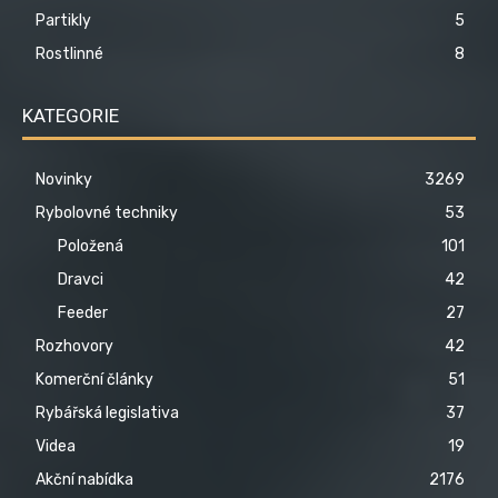
Partikly
5
Rostlinné
8
KATEGORIE
Novinky
3269
Rybolovné techniky
53
Položená
101
Dravci
42
Feeder
27
Rozhovory
42
Komerční články
51
Rybářská legislativa
37
Videa
19
Akční nabídka
2176