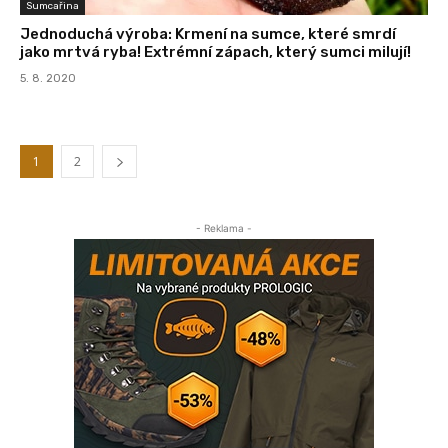
Sumcařina
Jednoduchá výroba: Krmení na sumce, které smrdí
jako mrtvá ryba! Extrémní zápach, který sumci milují!
5. 8. 2020
1
2
- Reklama -