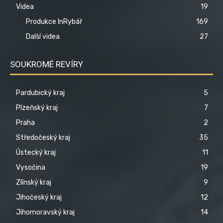
Videa
19
Produkce InRybář
169
Další videa
27
SOUKROMÉ REVÍRY
Pardubický kraj
5
Plzeňský kraj
7
Praha
2
Středočeský kraj
35
Ústecký kraj
11
Vysočina
19
Zlínský kraj
9
Jihočeský kraj
12
Jihomoravský kraj
14