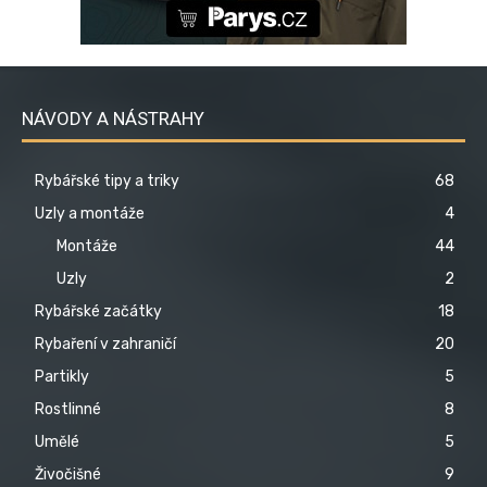
NÁVODY A NÁSTRAHY
Rybářské tipy a triky
68
Uzly a montáže
4
Montáže
44
Uzly
2
Rybářské začátky
18
Rybaření v zahraničí
20
Partikly
5
Rostlinné
8
Umělé
5
Živočišné
9