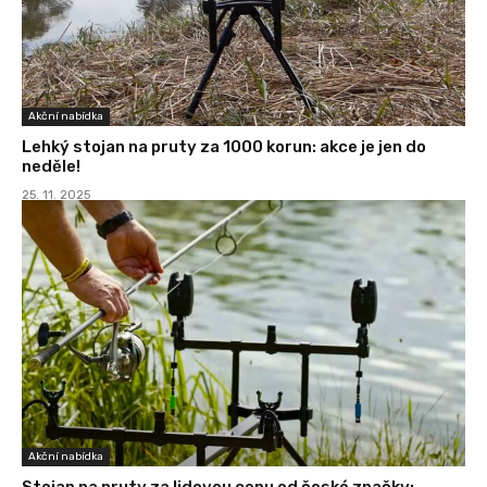
Akční nabídka
Lehký stojan na pruty za 1000 korun: akce je jen do
neděle!
25. 11. 2025
Akční nabídka
Stojan na pruty za lidovou cenu od české značky: