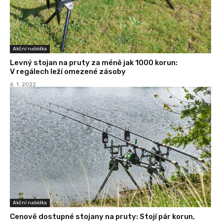
Akční nabídka
Levný stojan na pruty za méně jak 1000 korun:
V regálech leží omezené zásoby
6. 1. 2022
Akční nabídka
Cenově dostupné stojany na pruty: Stojí pár korun,