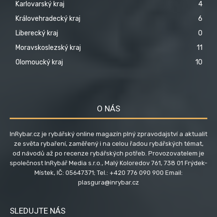
Karlovarský kraj
4
Královehradecký kraj
6
Liberecký kraj
0
Moravskoslezský kraj
11
Olomoucký kraj
10
O NÁS
InRybar.cz je rybářský online magazín plný zpravodajství a aktualit
ze světa rybaření, zaměřený i na celou řadou rybářských témat,
od návodů až po recenze rybářských potřeb. Provozovatelem je
společnost InRybář Media s.r.o., Malý Koloredov 761, 738 01 Frýdek-
Místek, IČ: 05647371; Tel.: +420 776 090 900 Email:
plasgura@inrybar.cz
SLEDUJTE NÁS