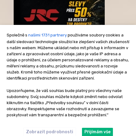
Společně s
našimi 1731 partnery
používáme soubory cookies a
další sledovací technologie sloužící ke zlepšení vašich zkušeností
s naším webem. Můžeme ukládat nebo mít přístup k informacím v
-Reklama-
zařízení a zpracovávat osobní údaje, jako je vaše IP adresa a
údaje o prohlížení, za účelem personalizované reklamy a obsahu,
měření reklamy a obsahu, průzkumu sledovanosti a rozvoje
služeb. Kromě toho můžeme využívat přesné geolokační údaje a
identifikaci prostřednictvím skenování zařízení.
Upozorňujeme, že váš souhlas bude platný pro všechny naše
subdomény. Svůj souhlas můžete kdykoli změnit nebo odvolat
kliknutím na tlačítko „Předvolby souhlasu” v dolní části
obrazovky. Respektujeme vaše rozhodnutí a zavazujeme se
poskytovat vám transparentní a bezpečné prohlížení.”
Zobrazit podrobnosti
Přijímám vše