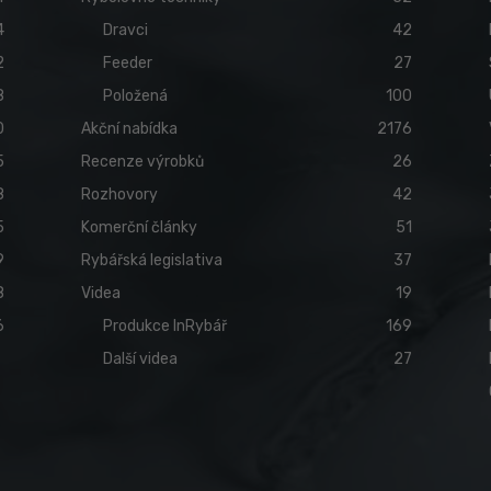
4
Dravci
42
2
Feeder
27
8
Položená
100
0
Akční nabídka
2176
5
Recenze výrobků
26
8
Rozhovory
42
5
Komerční články
51
9
Rybářská legislativa
37
8
Videa
19
6
Produkce InRybář
169
Další videa
27