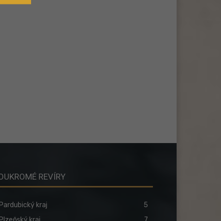
OUKROMÉ REVÍRY
Pardubický kraj
5
Plzeňský kraj
7