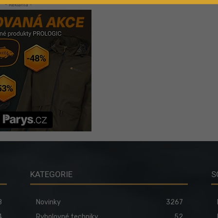
- Reklama -
KATEGORIE
S
8
Novinky
3267
4
Rybolovné techniky
52