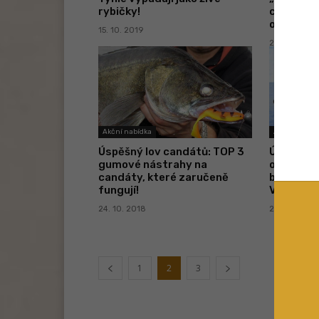
rybičky!
chytat c
období?
15. 10. 2019
24. 6. 2019
Akční nabídka
Akční nabídk
Úspěšný lov candátů: TOP 3
Úspěšný 
gumové nástrahy na
okounů n
candáty, které zaručeně
barvu „g
fungují!
Vsaďte n
24. 10. 2018
26. 9. 2018
1
2
3