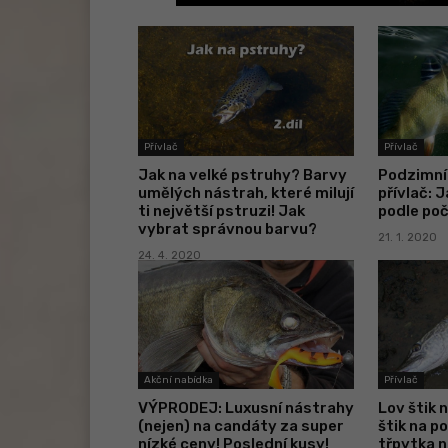
Přívlač
Přívlač
Jak na velké pstruhy? Barvy
Podzimní 
umělých nástrah, které milují
přívlač: 
ti největší pstruzi! Jak
podle po
vybrat správnou barvu?
21. 1. 2020
24. 4. 2020
Akční nabídka
Přívlač
VÝPRODEJ: Luxusní nástrahy
Lov štik 
(nejen) na candáty za super
štik na p
nízké ceny! Poslední kusy!
třpytka 