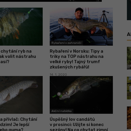
A
Rybaření v zahraničí
chytání ryb na
Rybaření v Norsku: Tipy a
Jak volit nástrahu
triky na TOP nástrahu na
časí?
velké ryby! Tajný trumf
zkušených rybářů!
14. 1. 2020
Akční nabídka
na přívlač: Chytání
Úspěšný lov candátů
odzim! Je lepší
v prosinci: Užijte si konec
nebo guma?
sezóny! Na co chytat zimní