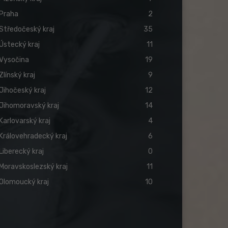
Praha
2
Středočeský kraj
35
Ústecký kraj
11
Vysočina
19
Zlínský kraj
9
Jihočeský kraj
12
Jihomoravský kraj
14
Karlovarský kraj
4
Královehradecký kraj
6
Liberecký kraj
0
Moravskoslezský kraj
11
Olomoucký kraj
10