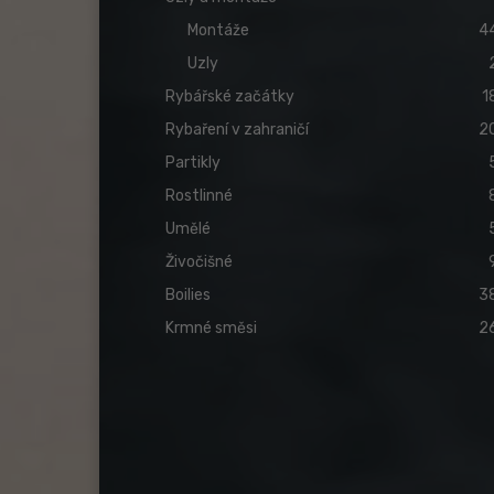
Montáže
4
Uzly
Rybářské začátky
1
Rybaření v zahraničí
2
Partikly
Rostlinné
Umělé
Živočišné
Boilies
3
Krmné směsi
2