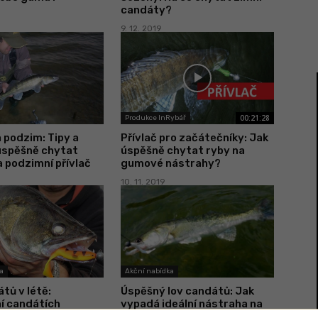
candáty?
9. 12. 2019
00:21:28
Produkce InRybář
a podzim: Tipy a
Přívlač pro začátečníky: Jak
 úspěšně chytat
úspěšně chytat ryby na
 podzimní přívlač
gumové nástrahy?
10. 11. 2019
a
Akční nabídka
tů v létě:
Úspěšný lov candátů: Jak
í candátích
vypadá ideální nástraha na
! Jak úspěšně
candáty? Máme zaručené