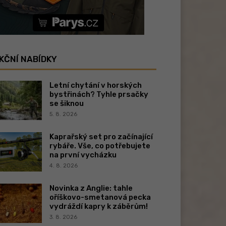
KČNÍ NABÍDKY
Letní chytání v horských
bystřinách? Tyhle prsačky
se šiknou
5. 8. 2026
Kaprařský set pro začínající
rybáře. Vše, co potřebujete
na první vycházku
4. 8. 2026
Novinka z Anglie: tahle
oříškovo-smetanová pecka
vydráždí kapry k záběrům!
3. 8. 2026