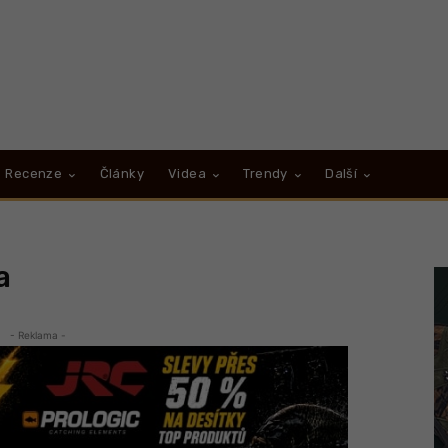
Recenze
Články
Videa
Trendy
Další
a
- Reklama -