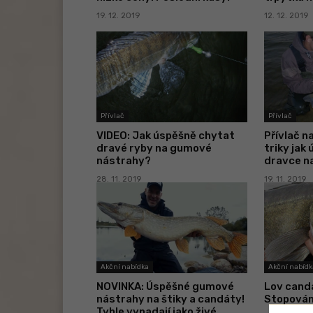
19. 12. 2019
12. 12. 2019
Přívlač
Přívlač
VIDEO: Jak úspěšně chytat
Přívlač n
dravé ryby na gumové
triky jak
nástrahy?
dravce na
28. 11. 2019
19. 11. 2019
Akční nabídka
Akční nabídk
NOVINKA: Úspěšné gumové
Lov candá
nástrahy na štiky a candáty!
Stopován
Tyhle vypadají jako živé
„smeček“