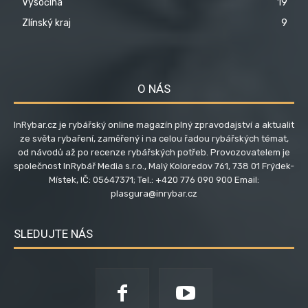
Vysočina
19
Zlínský kraj
9
O NÁS
InRybar.cz je rybářský online magazín plný zpravodajství a aktualit
ze světa rybaření, zaměřený i na celou řadou rybářských témat,
od návodů až po recenze rybářských potřeb. Provozovatelem je
společnost InRybář Media s.r.o., Malý Koloredov 761, 738 01 Frýdek-
Místek, IČ: 05647371; Tel.: +420 776 090 900 Email:
plasgura@inrybar.cz
SLEDUJTE NÁS