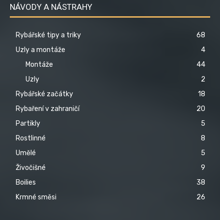
NÁVODY A NÁSTRAHY
Rybářské tipy a triky
68
Uzly a montáže
4
Montáže
44
Uzly
2
Rybářské začátky
18
Rybaření v zahraničí
20
Partikly
5
Rostlinné
8
Umělé
5
Živočišné
9
Boilies
38
Krmné směsi
26