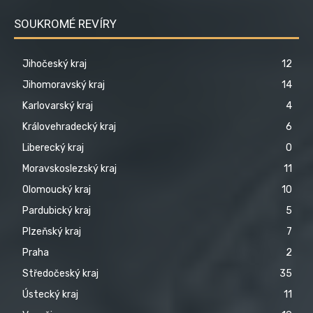
SOUKROMÉ REVÍRY
Jihočeský kraj
12
Jihomoravský kraj
14
Karlovarský kraj
4
Královehradecký kraj
6
Liberecký kraj
0
Moravskoslezský kraj
11
Olomoucký kraj
10
Pardubický kraj
5
Plzeňský kraj
7
Praha
2
Středočeský kraj
35
Ústecký kraj
11