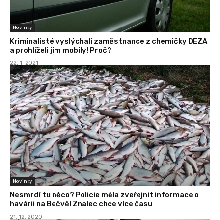
Novinky
Kriminalisté vyslýchali zaměstnance z chemičky DEZA
a prohlíželi jim mobily! Proč?
22. 1. 2021
Novinky
Nesmrdí tu něco? Policie měla zveřejnit informace o
havárii na Bečvě! Znalec chce více času
21. 12. 2020