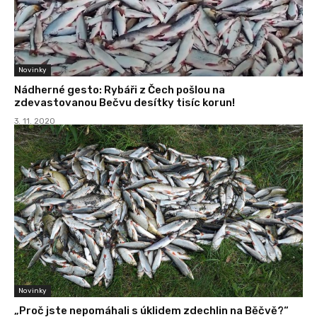
Novinky
Nádherné gesto: Rybáři z Čech pošlou na
zdevastovanou Bečvu desítky tisíc korun!
3. 11. 2020
Novinky
„Proč jste nepomáhali s úklidem zdechlin na Běčvě?“