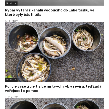
Novinky
Rybář vytáhl z kanálu vedoucího do Labe tašku, ve
které byly části těla
17. 1. 2023
Novinky
Policie vyšetřuje tisíce mrtvých ryb v revíru, teď žádá
veřejnost o pomoc
5. 9. 2022