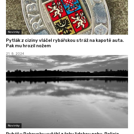
Novinky
Pytlák z ciziny vláčel rybářskou stráž na kapotě auta.
Pak mu hrozil nožem
21. 8. 2024
Novinky
Rybář v Rakousku vytáhl z řeky lidskou nohu. Policie