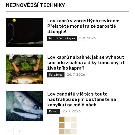
NEJNOVĚJŠÍ TECHNIKY
Lov kaprů v zarostlých revírech:
Přelstěte monstra ze zarostlé
džungle!
5. 8. 2026
Montáže na kapra
Lov kaprů na bahně: jak se vyhnout
smradu z bahna a díky tomu chytit
životního kapra?
26. 7. 2026
Položená
Lov candátů v létě: s touto
nástrahou se jim dostanete na
kobylku i na mělčinách
23. 7. 2026
Dravci