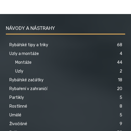
NÁVODY A NÁSTRAHY
Rybářské tipy a triky
68
Uzly a montáže
4
Montáže
44
Uzly
2
Rybářské začátky
18
Rybaření v zahraničí
20
Partikly
5
Rostlinné
8
Umělé
5
Živočišné
9