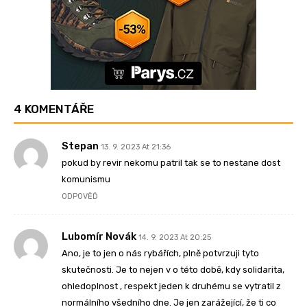
4 KOMENTÁŘE
Stepan
13. 9. 2023 At 21:36
pokud by revir nekomu patril tak se to nestane dost
komunismu
ODPOVĚĎ
Lubomír Novák
14. 9. 2023 At 20:25
Ano, je to jen o nás rybářích, plně potvrzuji tyto
skutečnosti. Je to nejen v o této době, kdy solidarita,
ohledoplnost , respekt jeden k druhému se vytratil z
normálního všedního dne. Je jen zarážející, že ti co