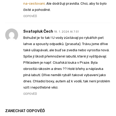
na-cestovani
. Ale dodržuji pravidla. Chci, aby to bylo
čisté a pohodlné.
ODPOVĚĎ
Svatopluk Čech
18. 1. 2024 At 7:51
Bohužel je to tak ! U vody zůstávají po rybářích pet
lahve a spousty odpadků. (prasata). Trávu jsme dříve
také ušlapávali, ale buď se zvedla nebo vyrostla nová.
Spíše jí škodí přemnožené labutě, které jí vyštípávají.
Příkladem je např. Císařská louka v Praze. Byla
obrostlá rákosím a dnes ?? Holé břehy a náplavka
plná labutí. Dříve neměli rybáři takové vybavení jako
dnes. Chladicí boxy, autem až k vodě, tak není problém
vzít i nepotřebné věci.
ODPOVĚĎ
ZANECHAT ODPOVĚĎ