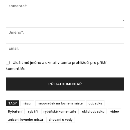
Komentář:
Jm
Ema
Uložit mé jméno a e-mail v tomto prohlížeči pro příští
komentáře.
TAGY
názor
neporadek na lovnem miste
odpadky
Rybaření
rybáři
rybářské komentáře
uklid odpadku
video
zniceni lovneho mista
chovani u vody