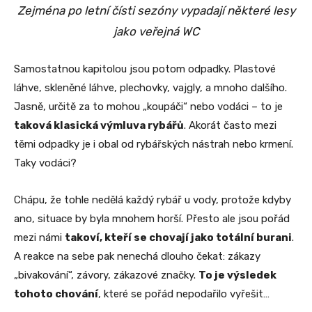
Zejména po letní čísti sezóny vypadají některé lesy
jako veřejná WC
Samostatnou kapitolou jsou potom odpadky. Plastové
láhve, skleněné láhve, plechovky, vajgly, a mnoho dalšího.
Jasně, určitě za to mohou „koupáči“ nebo vodáci – to je
taková klasická výmluva rybářů
. Akorát často mezi
těmi odpadky je i obal od rybářských nástrah nebo krmení.
Taky vodáci?
Chápu, že tohle nedělá každý rybář u vody, protože kdyby
ano, situace by byla mnohem horší. Přesto ale jsou pořád
mezi námi
takoví, kteří se chovají jako totální burani
.
A reakce na sebe pak nenechá dlouho čekat: zákazy
„bivakování“, závory, zákazové značky.
To je výsledek
tohoto chování
, které se pořád nepodařilo vyřešit…