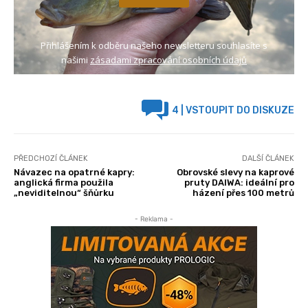
Přihlášením k odběru našeho newsletteru souhlasíte s
našimi
zásadami zpracování osobních údajů
4
| VSTOUPIT DO DISKUZE
PŘEDCHOZÍ ČLÁNEK
DALŠÍ ČLÁNEK
Návazec na opatrné kapry:
Obrovské slevy na kaprové
anglická firma použila
pruty DAIWA: ideální pro
„neviditelnou“ šňůrku
házení přes 100 metrů
- Reklama -