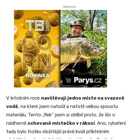
-Reklama-
V letošním roce
navštěvuji jedno místo na svazové
vodě
, na které jsem natočil a nafotil velkou spoustu
materiálu. Tento „flek“ jsem si oblíbil proto, že šlo o
nádherně
schované místečko v rákosí
. Ano, rybaření
tady bylo trošku složitější právě kvůli příbřežním