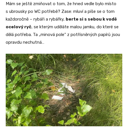
Mám se ještě zmiňovat o tom, že hned vedle bylo místo
s ubrousky po WC potřebě? Zase: mluví a píše se o tom
každoročně – rybáři a rybářky,
berte si s sebou k vodě
ocelový ryč
, se kterým uděláte malou jamku, do které se
dělá potřeba. Ta „minová pole“ z potřísněných papírů jsou
opravdu nechutná…