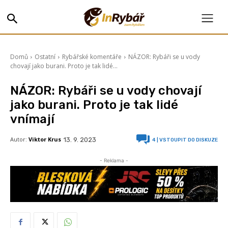
Domů
Ostatní
Rybářské komentáře
NÁZOR: Rybáři se u vody
chovají jako burani. Proto je tak lidé...
NÁZOR: Rybáři se u vody chovají
jako burani. Proto je tak lidé
vnímají
Autor:
Viktor Krus
13. 9. 2023
4
| VSTOUPIT DO DISKUZE
- Reklama -