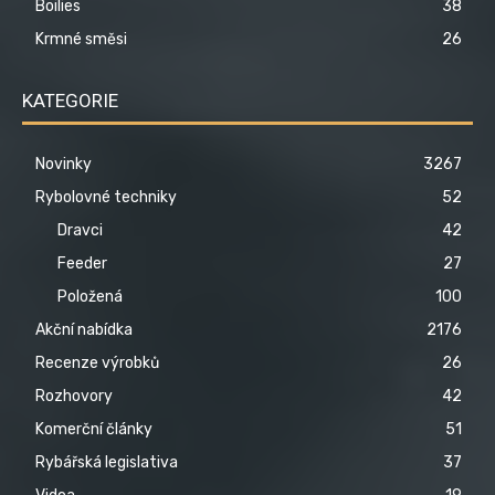
Boilies
38
Krmné směsi
26
KATEGORIE
Novinky
3267
Rybolovné techniky
52
Dravci
42
Feeder
27
Položená
100
Akční nabídka
2176
Recenze výrobků
26
Rozhovory
42
Komerční články
51
Rybářská legislativa
37