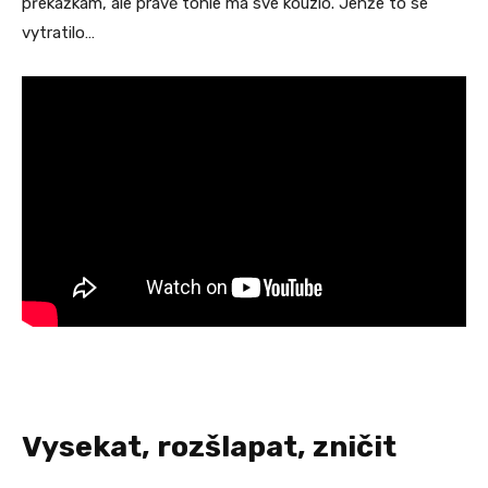
překážkám, ale právě tohle má své kouzlo. Jenže to se
vytratilo…
Vysekat, rozšlapat, zničit