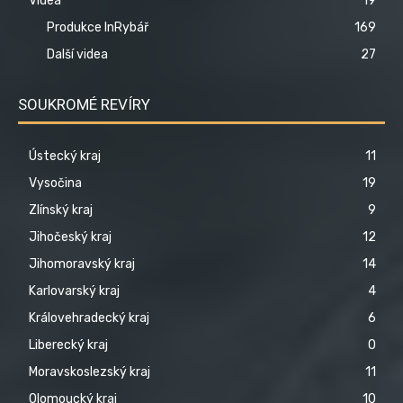
Videa
19
Produkce InRybář
169
Další videa
27
SOUKROMÉ REVÍRY
Ústecký kraj
11
Vysočina
19
Zlínský kraj
9
Jihočeský kraj
12
Jihomoravský kraj
14
Karlovarský kraj
4
Královehradecký kraj
6
Liberecký kraj
0
Moravskoslezský kraj
11
Olomoucký kraj
10