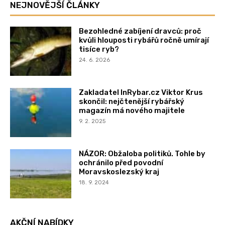
NEJNOVĚJŠÍ ČLÁNKY
Bezohledné zabíjení dravců: proč
kvůli hlouposti rybářů ročně umírají
tisíce ryb?
24. 6. 2026
Zakladatel InRybar.cz Viktor Krus
skončil: nejčtenější rybářský
magazín má nového majitele
9. 2. 2025
NÁZOR: Obžaloba politiků. Tohle by
ochránilo před povodní
Moravskoslezský kraj
18. 9. 2024
AKČNÍ NABÍDKY