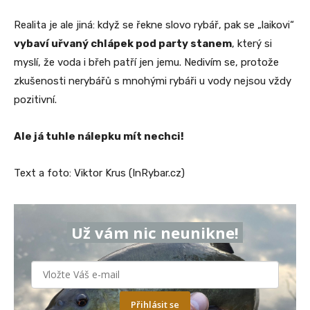
Realita je ale jiná: když se řekne slovo rybář, pak se „laikovi“
vybaví uřvaný chlápek pod party stanem
, který si
myslí, že voda i břeh patří jen jemu. Nedivím se, protože
zkušenosti nerybářů s mnohými rybáři u vody nejsou vždy
pozitivní.
Ale já tuhle nálepku mít nechci!
Text a foto: Viktor Krus (InRybar.cz)
Už vám nic neunikne!
Přihlásit se