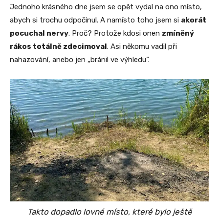
Jednoho krásného dne jsem se opět vydal na ono místo,
abych si trochu odpočinul. A namísto toho jsem si
akorát
pocuchal nervy
. Proč? Protože kdosi onen
zmíněný
rákos totálně zdecimoval
. Asi někomu vadil při
nahazování, anebo jen „bránil ve výhledu“.
Takto dopadlo lovné místo, které bylo ještě