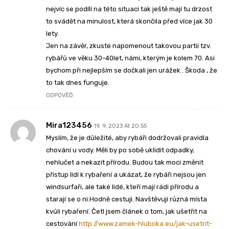
nejvíc se podílí na této situaci tak ještě mají tu drzost
to svádět na minulost, která skončila před více jak 30
lety.
Jen na závěr, zkuste napomenout takovou partii tzv.
rybářů ve věku 30-40let, námi, kterým je kolem 70. Asi
bychom při nejlepším se dočkali jen urážek . Škoda , že
to tak dnes funguje.
ODPOVĚĎ
Mira123456
19. 9. 2023 At 20:55
Myslím, že je důležité, aby rybáři dodržovali pravidla
chování u vody. Měli by po sobě uklidit odpadky,
nehlučet a nekazit přírodu. Budou tak moci změnit
přístup lidí k rybaření a ukázat, že rybáři nejsou jen
windsurfaři, ale také lidé, kteří mají rádi přírodu a
starají se o ni.Hodně cestuji. Navštěvuji různá místa
kvůli rybaření. Četl jsem článek o tom, jak ušetřit na
cestování
http://www.zamek-hluboka.eu/jak-usetrit-