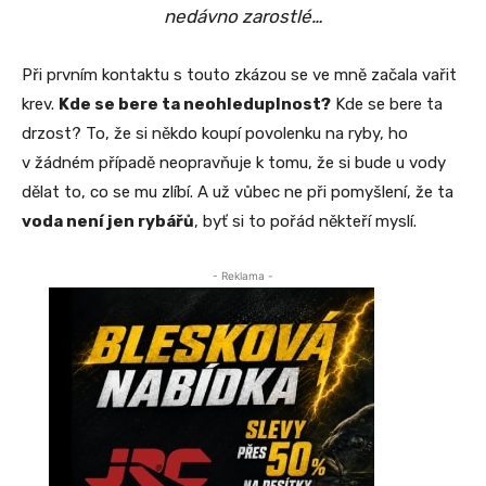
nedávno zarostlé…
Při prvním kontaktu s touto zkázou se ve mně začala vařit
krev.
Kde se bere ta neohleduplnost?
Kde se bere ta
drzost? To, že si někdo koupí povolenku na ryby, ho
v žádném případě neopravňuje k tomu, že si bude u vody
dělat to, co se mu zlíbí. A už vůbec ne při pomyšlení, že ta
voda není jen rybářů
, byť si to pořád někteří myslí.
- Reklama -