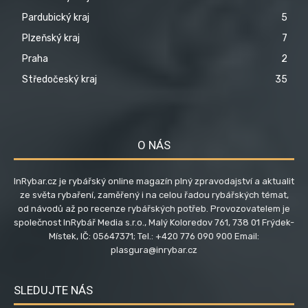
Pardubický kraj
5
Plzeňský kraj
7
Praha
2
Středočeský kraj
35
O NÁS
InRybar.cz je rybářský online magazín plný zpravodajství a aktualit
ze světa rybaření, zaměřený i na celou řadou rybářských témat,
od návodů až po recenze rybářských potřeb. Provozovatelem je
společnost InRybář Media s.r.o., Malý Koloredov 761, 738 01 Frýdek-
Místek, IČ: 05647371; Tel.: +420 776 090 900 Email:
plasgura@inrybar.cz
SLEDUJTE NÁS