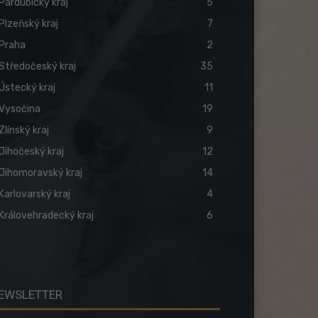
Pardubický kraj
5
Plzeňský kraj
7
Praha
2
Středočeský kraj
35
Ústecký kraj
11
Vysočina
19
Zlínský kraj
9
Jihočeský kraj
12
Jihomoravský kraj
14
Karlovarský kraj
4
Královehradecký kraj
6
EWSLETTER