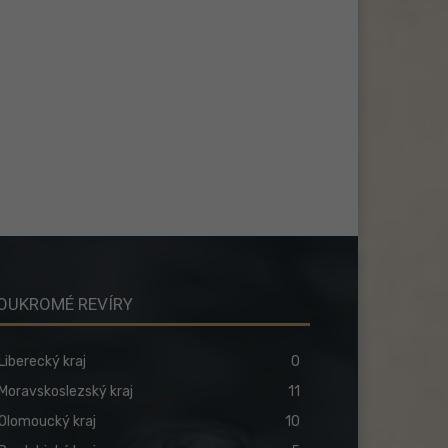
OUKROMÉ REVÍRY
Liberecký kraj
0
Moravskoslezský kraj
11
Olomoucký kraj
10