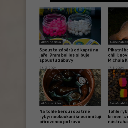
Akční nabídka
Akční nabídk
Spousta záběrů od kaprů na
Pikatní bo
jaře: 9mm boilies slibuje
chilli: n
spoustu zábavy
Michala 
26. 3. 2024
17. 1. 2024
Akční nabídka
Akční nabídk
Na tohle berou i opatrné
Tohle ryb
ryby: neokoukaní šneci imitují
krmení s
přirozenou potravu
nástraha