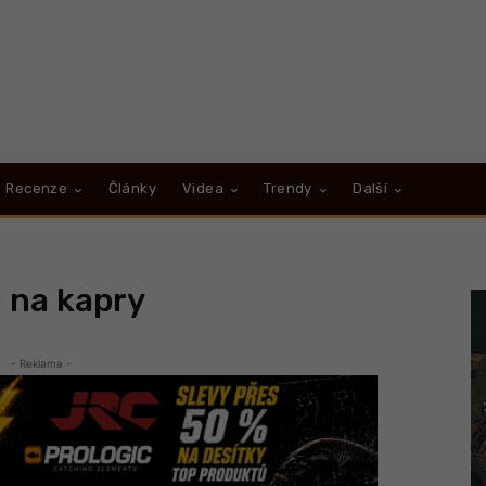
Recenze
Články
Videa
Trendy
Další
 na kapry
- Reklama -