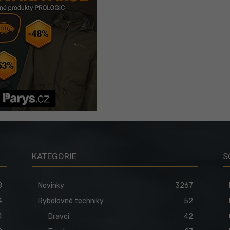
KATEGORIE
S
8
Novinky
3267
4
Rybolovné techniky
52
4
Dravci
42