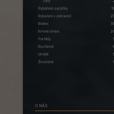
Uzly
Rybářské začátky
1
Rybaření v zahraničí
2
Boilies
3
Krmné směsi
2
Partikly
Rostlinné
Umělé
Živočišné
O NÁS