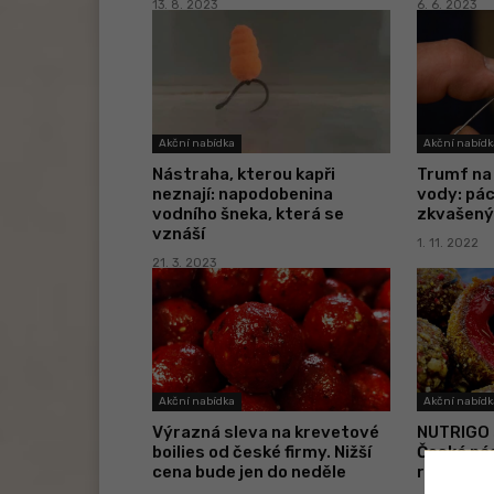
13. 8. 2023
6. 6. 2023
Akční nabídka
Akční nabídk
Nástraha, kterou kapři
Trumf na
neznají: napodobenina
vody: pác
vodního šneka, která se
zkvašený
vznáší
1. 11. 2022
21. 3. 2023
Akční nabídka
Akční nabídk
Výrazná sleva na krevetové
NUTRIGO s
boilies od české firmy. Nižší
Česká nás
cena bude jen do neděle
rekordní