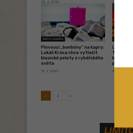
28. 6. 2022
22. 6. 2022
Akční nabídka
Položená
Plovoucí „bonbóny“ na kapry:
Levné ryb
Lukáš Krása chce vytlačit
TOP maso
klasické pelety z rybářského
korun! Jd
světa
plave
16. 2. 2022
9. 11. 2021
1
2