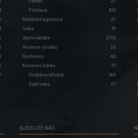
2
Feeder
27
8
Položená
100
0
Rybářská legislativa
37
8
Videa
19
6
Akční nabídka
2176
5
Recenze výrobků
26
8
Rozhovory
42
5
Komerční články
51
9
Produkce InRybář
169
Další videa
27
SLEDUJTE NÁS
N