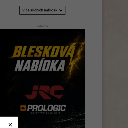
Více akčních nabídek
- Reklama -