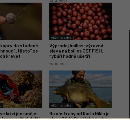
24. 4. 2023
a
Akční nabídka
 kapry do studené
Výprodej boilies: výrazná
hnoucí „těsto“ ze
sleva na boilies JET FISH,
ch krevet
rybáři hodně ušetří
16. 10. 2022
a
Akční nabídka
e krizi jen směje:
Na nástrahy od Karla Nikla je
traha zažívá další
sleva 30 %: Rybářský e-shop
 sezónu v Evropě
doprodává poslední zásoby