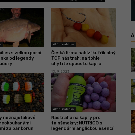
A
a
Akční nabídka
ilies s velkou porcí
Česká firma nabízí kufřík plný
ovinka od legendy
TOP nástrah: na tohle
Kučery
chytíte spoustu kaprů
10. 9. 2023
a
Akční nabídka
y neznají: lákavé
Nástraha na kapry pro
 neokoukanými
fajnšmekry: NUTRIGO s
mi za pár korun
legendární anglickou esencí