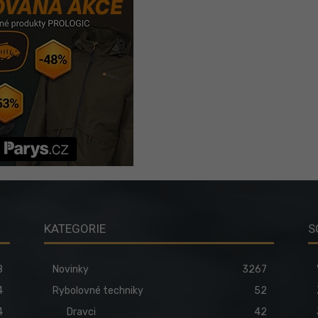
KATEGORIE
S
8
Novinky
3267
4
Rybolovné techniky
52
4
Dravci
42