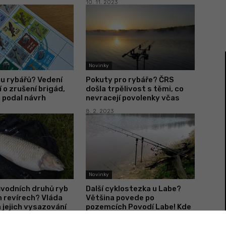
10. 11. 2023
Novinky
u rybářů? Vedení
Pokuty pro rybáře? ČRS
 o zrušení brigád,
došla trpělivost s těmi, co
 podal návrh
nevracejí povolenky včas
8. 2. 2023
Novinky
ůvodních druhů ryb
Další cyklostezka u Labe?
 revírech? Vláda
Většina povede po
 jejich vysazování
pozemcích Povodí Labe! Kde
se bude stavět?