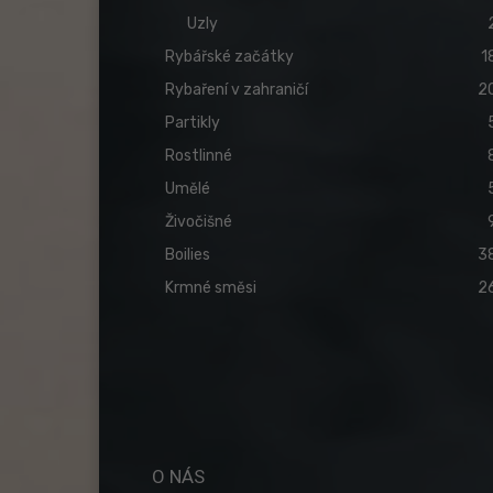
Uzly
Rybářské začátky
1
Rybaření v zahraničí
2
Partikly
Rostlinné
Umělé
Živočišné
Boilies
3
Krmné směsi
2
O NÁS