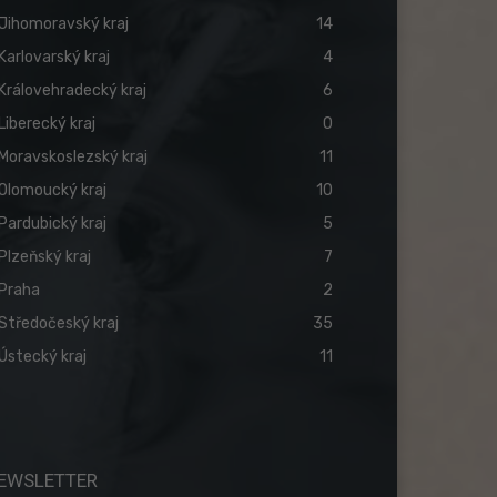
Jihomoravský kraj
14
Karlovarský kraj
4
Královehradecký kraj
6
Liberecký kraj
0
Moravskoslezský kraj
11
Olomoucký kraj
10
Pardubický kraj
5
Plzeňský kraj
7
Praha
2
Středočeský kraj
35
Ústecký kraj
11
EWSLETTER