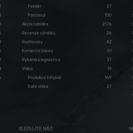
2
Feeder
27
8
Položená
100
0
Akční nabídka
2176
5
Recenze výrobků
26
8
Rozhovory
42
5
Komerční články
51
9
Rybářská legislativa
37
8
Videa
19
6
Produkce InRybář
169
Další videa
27
SLEDUJTE NÁS
N