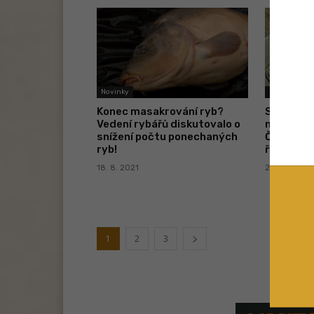
Novinky
Novinky
Konec masakrování ryb?
Spravedli
Vedení rybářů diskutovalo o
nepoctivé
snížení počtu ponechaných
ČRS připr
ryb!
řešení!
18. 8. 2021
26. 4. 2021
1
2
3