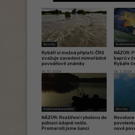
Novinky
Rybářské ko
Rybáři si možná připlatí: ČRS
NÁZOR: P
zvažuje zavedení mimořádné
kaprů v 
povodňové známky
Rybáře če
15. 10. 2024
18. 1. 2024
Rybářské komentáře
Novinky
NÁZOR: Rozšíření rybolovu do
Revoluce
půlnoci údajně nešlo.
povolenká
Promarnili jsme šanci
nové pov