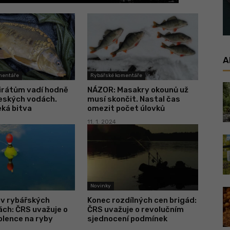
A
mentáře
Rybářské komentáře
irátům vadí hodně
NÁZOR: Masakry okounů už
českých vodách.
musí skončit. Nastal čas
ká bitva
omezit počet úlovků
11. 1. 2024
Novinky
 v rybářských
Konec rozdílných cen brigád:
ch: ČRS uvažuje o
ČRS uvažuje o revolučním
olence na ryby
sjednocení podmínek