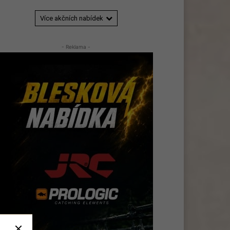
Více akčních nabídek
- Reklama -