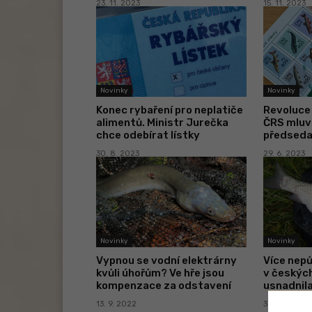
23. 11. 2023
15. 11. 2023
Novinky
Novinky
Konec rybaření pro neplatiče
Revoluce 
alimentů. Ministr Jurečka
ČRS mluví
chce odebírat lístky
předseda
30. 8. 2023
29. 6. 2023
Novinky
Novinky
Vypnou se vodní elektrárny
Více nep
kvůli úhořům? Ve hře jsou
v českých
kompenzace za odstavení
usnadnila
13. 9. 2022
30. 5. 2022