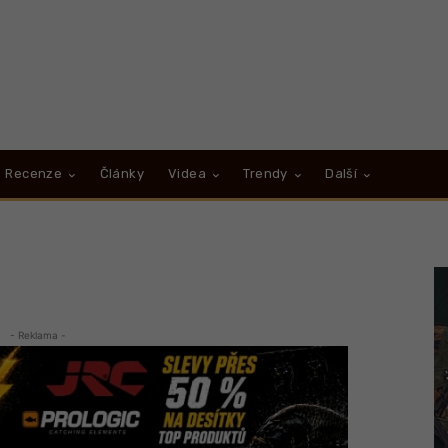
Recenze
Články
Videa
Trendy
Další
- Reklama -