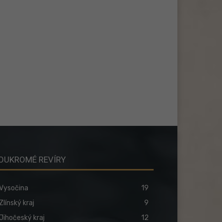
OUKROMÉ REVÍRY
Vysočina
19
Zlínský kraj
9
Jihočeský kraj
12