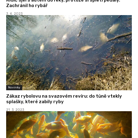
Zachránil ho rybář
3. 4. 2023
Novinky
Zákaz rybolovu na svazovém revíru: do tůně vtekly
splašky, které zabily ryby
21. 3. 2023