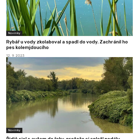
Novinky
Rybář u vody zkolaboval a spadl do vody. Zachránil ho
pes kolemjdoucího
12. 9. 2023
Novinky
Řidič sjel s autem do řeky, protože si spletl pedály.