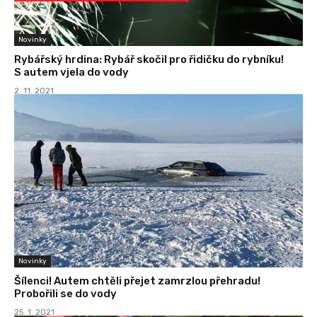
Novinky
Rybářský hrdina: Rybář skočil pro řidičku do rybníku!
S autem vjela do vody
2. 11. 2021
Novinky
Šílenci! Autem chtěli přejet zamrzlou přehradu!
Probořili se do vody
25. 1. 2021