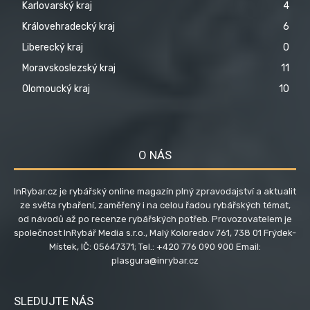
Karlovarský kraj
4
Královehradecký kraj
6
Liberecký kraj
0
Moravskoslezský kraj
11
Olomoucký kraj
10
O NÁS
InRybar.cz je rybářský online magazín plný zpravodajství a aktualit
ze světa rybaření, zaměřený i na celou řadou rybářských témat,
od návodů až po recenze rybářských potřeb. Provozovatelem je
společnost InRybář Media s.r.o., Malý Koloredov 761, 738 01 Frýdek-
Místek, IČ: 05647371; Tel.: +420 776 090 900 Email:
plasgura@inrybar.cz
SLEDUJTE NÁS