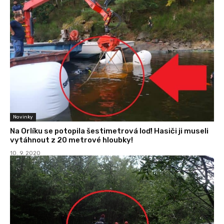
Novinky
Na Orlíku se potopila šestimetrová loď! Hasiči ji museli
vytáhnout z 20 metrové hloubky!
10. 9. 2020