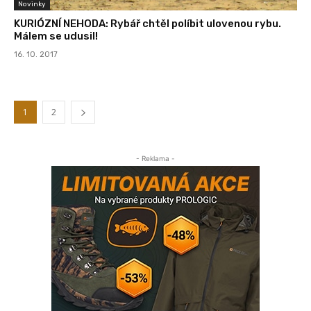
Novinky
KURIÓZNÍ NEHODA: Rybář chtěl políbit ulovenou rybu.
Málem se udusil!
16. 10. 2017
1
2
- Reklama -