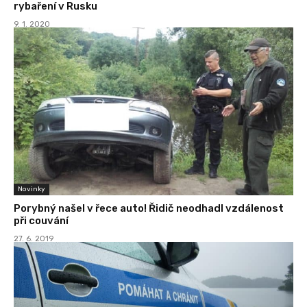
rybaření v Rusku
9. 1. 2020
Novinky
Porybný našel v řece auto! Řidič neodhadl vzdálenost
při couvání
27. 6. 2019