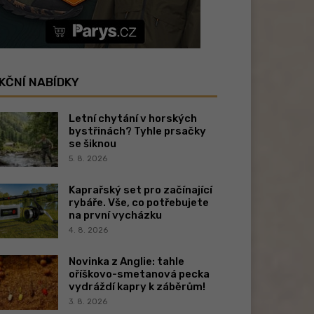
KČNÍ NABÍDKY
Letní chytání v horských
bystřinách? Tyhle prsačky
se šiknou
5. 8. 2026
Kaprařský set pro začínající
rybáře. Vše, co potřebujete
na první vycházku
4. 8. 2026
Novinka z Anglie: tahle
oříškovo-smetanová pecka
vydráždí kapry k záběrům!
3. 8. 2026