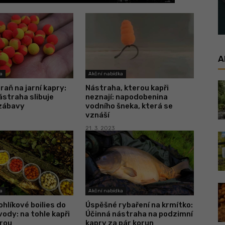
A
a
Akční nabídka
raň na jarní kapry:
Nástraha, kterou kapři
ástraha slibuje
neznají: napodobenina
zábavy
vodního šneka, která se
vznáší
21. 3. 2023
a
Akční nabídka
ohlíkové boilies do
Úspěšné rybaření na krmítko:
ody: na tohle kapři
Účinná nástraha na podzimní
erou
kapry za pár korun