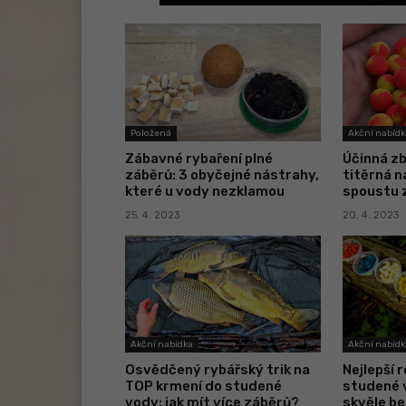
Položená
Akční nabídk
Zábavné rybaření plné
Účinná zb
záběrů: 3 obyčejné nástrahy,
titěrná n
které u vody nezklamou
spoustu 
25. 4. 2023
20. 4. 2023
Akční nabídka
Akční nabídk
Osvědčený rybářský trik na
Nejlepší r
TOP krmení do studené
studené v
vody: jak mít více záběrů?
skvěle b