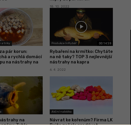
18. 10. 2022
00:14:59
 a triky
Produkce InRybář
za pár korun:
Rybaření na krmítko: Chytáte
há a rychlá domácí
na ně taky? TOP 3 nejlevnější
pu na nástrahy na
nástrahy na kapra
6. 4. 2022
a
Akční nabídka
nástrahy na
Návrat ke kořenům? Firma LK
sezóny: Tyhle
Baits začala prodávat
y pro kapry
kolínka na ryby ve 4