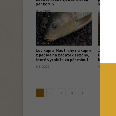
pár korun
spolehliv
15. 3. 2022
11. 3. 2022
Položená
Akční nabídk
Lov kapra: Nástrahy na kapry
Jarní tip 
z pečiva na začátek sezóny,
Plovoucí
které vyrobíte za pár minut
kapry s o
9. 3. 2022
10. 2. 2022
1
2
3
4