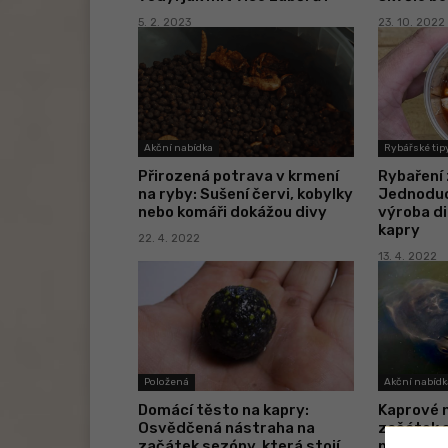
5. 2. 2023
23. 10. 2022
Akční nabídka
Rybářské tipy
Přirozená potrava v krmení
Rybaření 
na ryby: Sušení červi, kobylky
Jednoduc
nebo komáři dokážou divy
výroba di
kapry
22. 4. 2022
13. 4. 2022
Položená
Akční nabídk
Domácí těsto na kapry:
Kaprové 
Osvědčená nástraha na
začátek 
začátek sezóny, která stojí
pochoutk