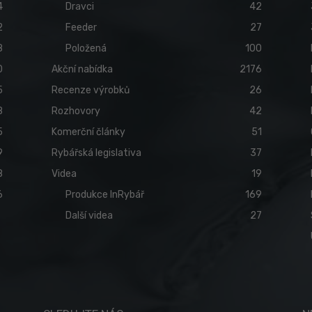
4
Dravci
42
2
Feeder
27
8
Položená
100
0
Akční nabídka
2176
5
Recenze výrobků
26
8
Rozhovory
42
5
Komerční články
51
9
Rybářská legislativa
37
8
Videa
19
6
Produkce InRybář
169
Další videa
27