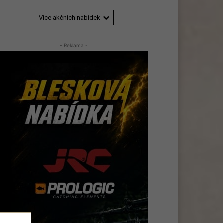
Více akčních nabídek
- Reklama -