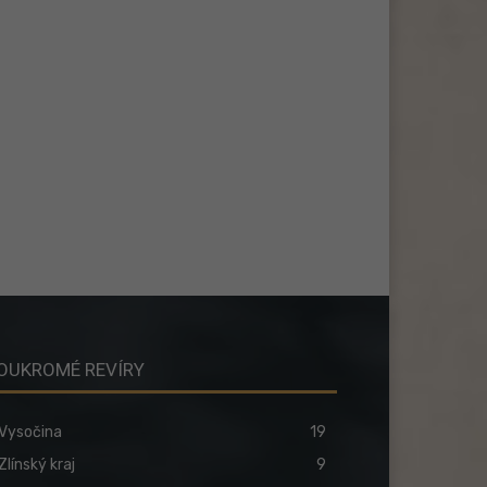
OUKROMÉ REVÍRY
Vysočina
19
Zlínský kraj
9