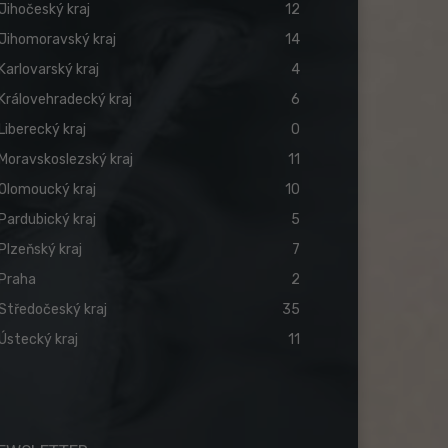
Jihočeský kraj
12
Jihomoravský kraj
14
Karlovarský kraj
4
Královehradecký kraj
6
Liberecký kraj
0
Moravskoslezský kraj
11
Olomoucký kraj
10
Pardubický kraj
5
Plzeňský kraj
7
Praha
2
Středočeský kraj
35
Ústecký kraj
11