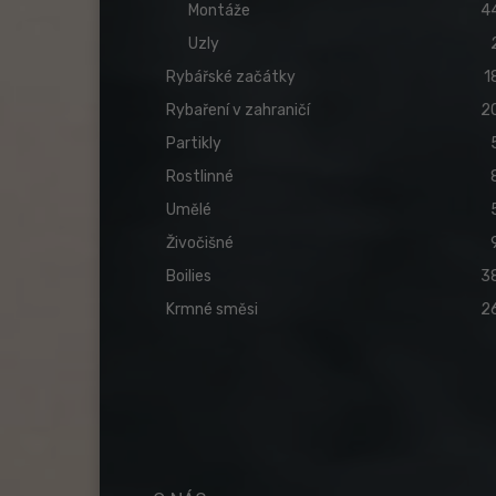
Montáže
4
Uzly
Rybářské začátky
1
Rybaření v zahraničí
2
Partikly
Rostlinné
Umělé
Živočišné
Boilies
3
Krmné směsi
2