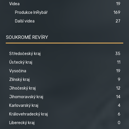
Videa
19
Produkce InRybář
169
Další videa
27
SOUKROMÉ REVÍRY
Středočeský kraj
35
Ústecký kraj
11
Vysočina
19
Zlínský kraj
9
Jihočeský kraj
12
Jihomoravský kraj
14
Karlovarský kraj
4
Královehradecký kraj
6
Liberecký kraj
0