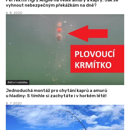
vyhnout nebezpečným překážkám na dně?
6. 8. 2020
Akční nabídka
Jednoduchá montáž pro chytání kaprů a amurů
u hladiny: S tímhle si zachytáte i v horkém létě!
8. 7. 2020