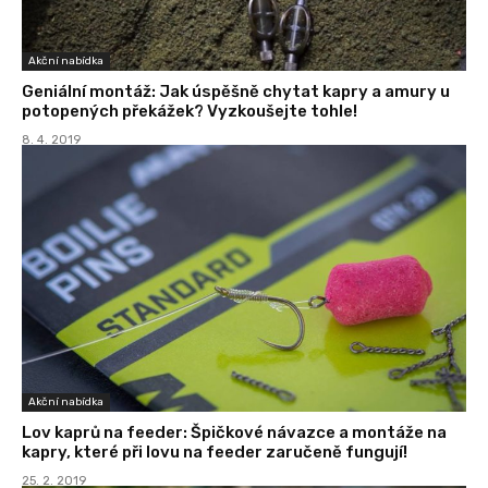
Akční nabídka
Geniální montáž: Jak úspěšně chytat kapry a amury u
potopených překážek? Vyzkoušejte tohle!
8. 4. 2019
Akční nabídka
Lov kaprů na feeder: Špičkové návazce a montáže na
kapry, které při lovu na feeder zaručeně fungují!
25. 2. 2019