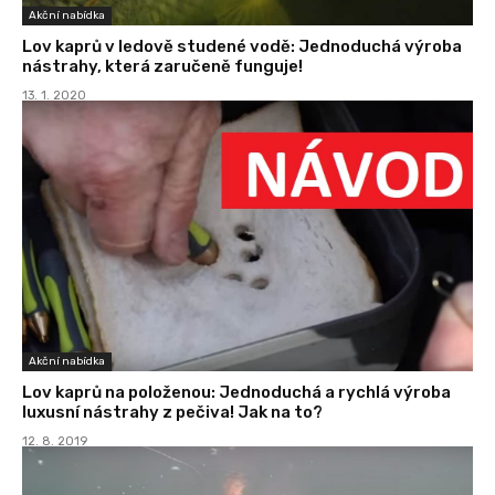
Akční nabídka
Lov kaprů v ledově studené vodě: Jednoduchá výroba
nástrahy, která zaručeně funguje!
13. 1. 2020
Akční nabídka
Lov kaprů na položenou: Jednoduchá a rychlá výroba
luxusní nástrahy z pečiva! Jak na to?
12. 8. 2019