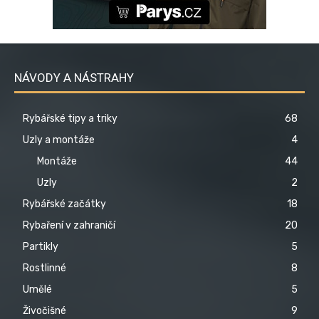
NÁVODY A NÁSTRAHY
Rybářské tipy a triky
68
Uzly a montáže
4
Montáže
44
Uzly
2
Rybářské začátky
18
Rybaření v zahraničí
20
Partikly
5
Rostlinné
8
Umělé
5
Živočišné
9