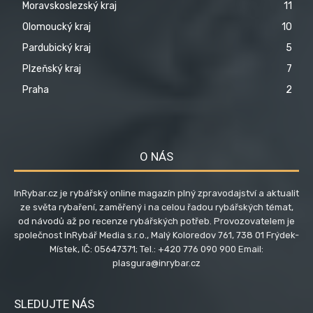
Moravskoslezský kraj
11
Olomoucký kraj
10
Pardubický kraj
5
Plzeňský kraj
7
Praha
2
O NÁS
InRybar.cz je rybářský online magazín plný zpravodajství a aktualit
ze světa rybaření, zaměřený i na celou řadou rybářských témat,
od návodů až po recenze rybářských potřeb. Provozovatelem je
společnost InRybář Media s.r.o., Malý Koloredov 761, 738 01 Frýdek-
Místek, IČ: 05647371; Tel.: +420 776 090 900 Email:
plasgura@inrybar.cz
SLEDUJTE NÁS