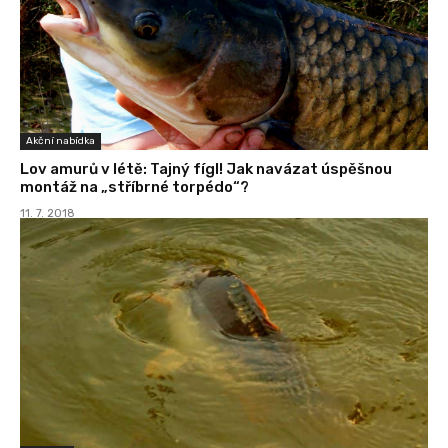
Akční nabídka
Lov amurů v létě: Tajný fígl! Jak navázat úspěšnou
montáž na „stříbrné torpédo“?
11. 7. 2018