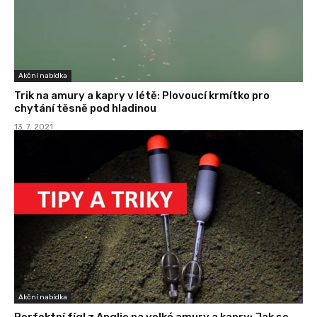
Akční nabídka
Trik na amury a kapry v létě: Plovoucí krmítko pro
chytání těsně pod hladinou
13. 7. 2021
Akční nabídka
Perfektní fígl z Anglie na velké amury a kapry: Jak se