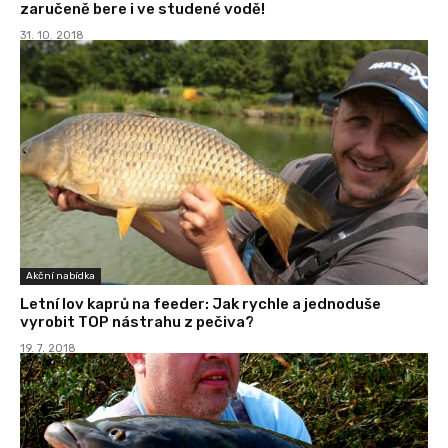
zaručeně bere i ve studené vodě!
31. 10. 2018
Akční nabídka
Letní lov kaprů na feeder: Jak rychle a jednoduše
vyrobit TOP nástrahu z pečiva?
19. 7. 2018