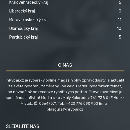
Královehradecký kraj
6
Liberecký kraj
0
Moravskoslezský kraj
11
Olomoucký kraj
10
Pardubický kraj
5
O NÁS
InRybar.cz je rybářský online magazín plný zpravodajství a aktualit
ze světa rybaření, zaměřený i na celou řadou rybářských témat,
od návodů až po recenze rybářských potřeb. Provozovatelem je
společnost InRybář Media s.r.o., Malý Koloredov 761, 738 01 Frýdek-
Místek, IČ: 05647371; Tel.: +420 776 090 900 Email:
plasgura@inrybar.cz
SLEDUJTE NÁS