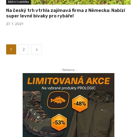
Akční nabídka
Na český trh vtrhla zajímavá firma z Německa: Nabízí
super levné bivaky pro rybáře!
27. 1. 2021
1
2
- Reklama -