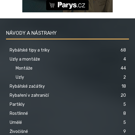
NÁVODY A NÁSTRAHY
Rybářské tipy a triky
68
Uzly a montáže
4
Montáže
44
Uzly
2
Rybářské začátky
18
Rybaření v zahraničí
20
Partikly
5
Rostlinné
8
Umělé
5
Živočišné
9