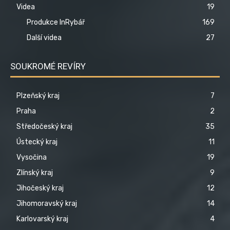
Videa
19
Produkce InRybář
169
Další videa
27
SOUKROMÉ REVÍRY
Plzeňský kraj
7
Praha
2
Středočeský kraj
35
Ústecký kraj
11
Vysočina
19
Zlínský kraj
9
Jihočeský kraj
12
Jihomoravský kraj
14
Karlovarský kraj
4