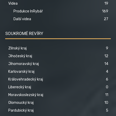
Videa
19
Produkce InRybář
169
Další videa
27
SOUKROMÉ REVÍRY
Zlínský kraj
9
Jihočeský kraj
12
Jihomoravský kraj
14
Karlovarský kraj
4
Královehradecký kraj
6
Liberecký kraj
0
Moravskoslezský kraj
11
Olomoucký kraj
10
Pardubický kraj
5