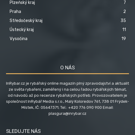
Plzeňský kraj
7
Praha
2
Středočeský kraj
35
Ústecký kraj
11
Vysočina
19
O NÁS
InRybar.cz je rybářský online magazín plný zpravodajství a aktualit
ze světa rybaření, zaměřený i na celou řadou rybářských témat,
od návodů až po recenze rybářských potřeb. Provozovatelem je
společnost InRybář Media s.r.o., Malý Koloredov 761, 738 01 Frýdek-
Místek, IČ: 05647371; Tel.: +420 776 090 900 Email:
plasgura@inrybar.cz
SLEDUJTE NÁS