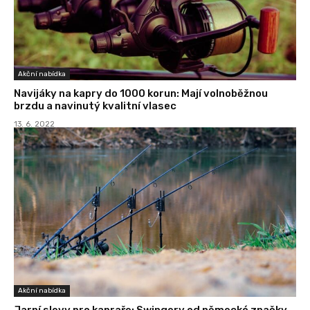
Akční nabídka
Navijáky na kapry do 1000 korun: Mají volnoběžnou
brzdu a navinutý kvalitní vlasec
13. 6. 2022
Akční nabídka
Jarní slevy pro kapraře: Swingery od německé značky