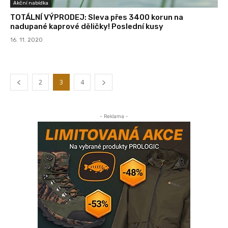
Akční nabídka
TOTÁLNÍ VÝPRODEJ: Sleva přes 3400 korun na
nadupané kaprové děličky! Poslední kusy
16. 11. 2020
2
3
4
- Reklama -