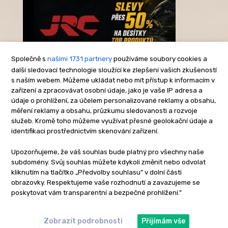
Společně s
našimi 1731 partnery
používáme soubory cookies a
další sledovací technologie sloužící ke zlepšení vašich zkušeností
s naším webem. Můžeme ukládat nebo mít přístup k informacím v
-Reklama-
zařízení a zpracovávat osobní údaje, jako je vaše IP adresa a
údaje o prohlížení, za účelem personalizované reklamy a obsahu,
měření reklamy a obsahu, průzkumu sledovanosti a rozvoje
služeb. Kromě toho můžeme využívat přesné geolokační údaje a
identifikaci prostřednictvím skenování zařízení.
Upozorňujeme, že váš souhlas bude platný pro všechny naše
subdomény. Svůj souhlas můžete kdykoli změnit nebo odvolat
kliknutím na tlačítko „Předvolby souhlasu” v dolní části
obrazovky. Respektujeme vaše rozhodnutí a zavazujeme se
poskytovat vám transparentní a bezpečné prohlížení.”
Zobrazit podrobnosti
Přijímám vše