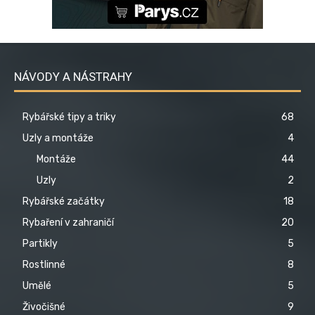
NÁVODY A NÁSTRAHY
Rybářské tipy a triky
68
Uzly a montáže
4
Montáže
44
Uzly
2
Rybářské začátky
18
Rybaření v zahraničí
20
Partikly
5
Rostlinné
8
Umělé
5
Živočišné
9