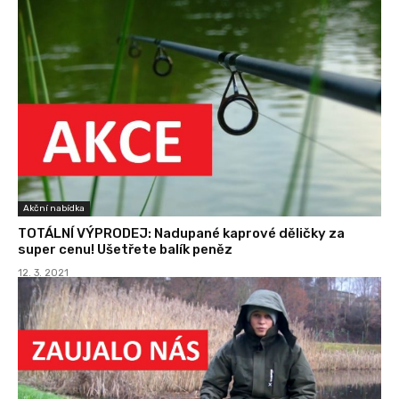
Akční nabídka
TOTÁLNÍ VÝPRODEJ: Nadupané kaprové děličky za
super cenu! Ušetřete balík peněz
12. 3. 2021